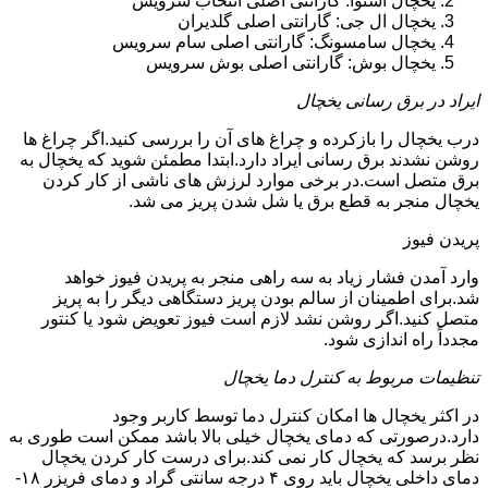
یخچال اسنوا: گارانتی اصلی انتخاب سرویس
یخچال ال جی: گارانتی اصلی گلدیران
یخچال سامسونگ: گارانتی اصلی سام سرویس
یخچال بوش: گارانتی اصلی بوش سرویس
ایراد در برق رسانی یخچال
درب یخچال را بازکرده و چراغ های آن را بررسی کنید.اگر چراغ ها
روشن نشدند برق رسانی ایراد دارد.ابتدا مطمئن شوید که یخچال به
برق متصل است.در برخی موارد لرزش های ناشی از کار کردن
یخچال منجر به قطع برق یا شل شدن پریز می شد.
پریدن فیوز
وارد آمدن فشار زیاد به سه راهی منجر به پریدن فیوز خواهد
شد.برای اطمینان از سالم بودن پریز دستگاهی دیگر را به پریز
متصل کنید.اگر روشن نشد لازم است فیوز تعویض شود یا کنتور
مجدداً راه اندازی شود.
تنظیمات مربوط به کنترل دما یخچال
در اکثر یخچال ها امکان کنترل دما توسط کاربر وجود
دارد.درصورتی که دمای یخچال خیلی بالا باشد ممکن است طوری به
نظر برسد که یخچال کار نمی کند.برای درست کار کردن یخچال
دمای داخلی یخچال باید روی ۴ درجه سانتی گراد و دمای فریزر ۱۸-