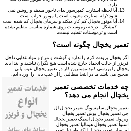
دارد.
آیا لحظه استارت کمپرسور یدای ناجور میدهد و روشن نمی
شود؟رله استارت معیوب است یا موتور خراب است
آیا موتور یخچال کم کار میکند و سرمای یخچال کم شده است
؟مشکل : درجه ترموستات روی شماره مناسب تنظیم نشده
است و ترموستات تنظیم نیست.
تعمیر یخچال چگونه است؟
اگر یخچال برودت لازم را ندارد و گوشت و مرغ و مواد غذایی داخل
فریزر از حالت انجماد خارج شده است هیچ نگران نباشید و ابتدا باید
یخچال را بررسی کنید.مهمترین کار در تعمیر یخچال عیب یابی
صحیح می باشد ما در ایتجا مطالبی را از عیب یابی را اورده ایم،
چه خدمات تخصصی تعمیر
یخچال انجام می دهد؟
تعمیر یخچال سامسونگ تعمیر یخچال ال
جی تعمیر یخچال بوش تعمیر یخچال
ویرپول تعمیر یخچال اسمگ تعمیر یخچال
اسنوا تعمیر یخچال هیمالیا تعمیر یخچال
امرسان تعمیر یخچال الکترواستیل تعمیر