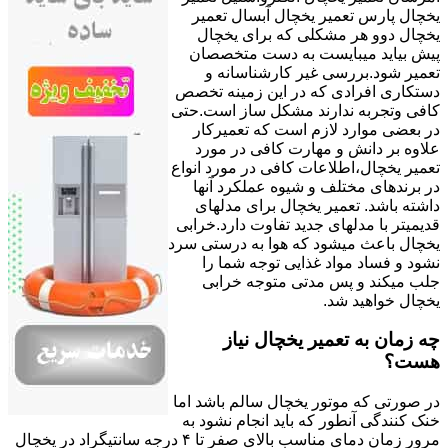
یخچال پارس تعمیر یخچال آبسال تعمیر
یخچال دوو هر مشکلی که برای یخچال
پیش بیاید میبایست به دست متخصصان
تعمیر شود.بررسی غیر کارشناسانه و
دستکاری افرادی که در این زمینه تخصص
کافی وتجربه ندارند مشکل ساز است.حتی
در بعضی موارد لازم است که تعمیرکار
علاوه بر دانش و مهارت کافی در مورد
تعمیر یخچال،اطلاعات کافی در مورد انواع
در برندهای مختلف و شیوه عملکرد آنها
داشته باشد. تعمیر یخچال برای مدلهای
قدیمیتر با مدل‍های جدید تفاوت دارد.خرابی
یخچال باعث میشود که هوا به درستی سرد
نشود و فساد مواد غذایی توجه شما را
جلب میکند و پس مدتی متوجه خرابی
یخچال خواهید شد.
چه زمان به تعمیر یخچال نیاز
هست؟
در صورتی که موتور یخچال سالم باشد اما
خنک کنندگی آنطور که باید انجام نشود به
مرور زمان دمای مناسب بالای صفر تا ۴ درجه سانتیگراد در یخچال