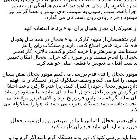
اندازد بلکه پس از مدتی خواهید دید که عدم هماهنگی آن به سایر
اجزا باعث آسیب رسیدن به سیستم های مهمتر و بعضا گرانتر نیز
میشود و خرج زیادی روی دست تان می گذارد.
از تعمیرکاران مجاز یخچال برای انواع برندها استفاده کنید
.این متخصصان از شیوه کارکرد انواع یخچال در همه مدل یخچال
های یک برند خاص اطلاع کافی دارند و مشکلات رایج را نیز
میشناسند و سریعتر و با هزینه کمتر و کیفیت بالاتری کار تعمیر
یخچال را انجام میدهند و در صورتی که خرابی یخچال امکان تعمیر
نداشت اقدام به تعویض با قطعه اصلی خواهند کرد.
موتور یخچال را قدم قدم بررسی می کنیم موتور یخچال نقش بسیار
مهمی را ایفا می کند،و وظیفه سیلکوله کردن دستگاه را به عهده
دارد،موتور یخچال خود را کنترل کنید،زیرا عدم کارکرد باعث اختلال
در گردش هوا در داخل یخچال یا ساید بای ساید شما میشود.در ساید
بای ساید اگر قسمت پایین فریزر یخ بزند و بالای فریزر مواد غذایی
انجماد نداشته باشد دستگاه معیوب می باشد که هوا را سیلکوله نمی
کند.
برای تعمیر یخچال با تماس با ما در سریعترین زمان عیب یخچال
فریزر یا ساید بای ساید خود را برطرف کنید.
ابتدا باید بررسی کنید ک دور بدنه دستگاه گرم باشد اگر گرم بود و