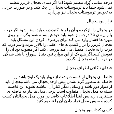
درجه سانتی گراد تنظیم شود؛ اما اگر دمای یخچال فریزر تنظیم
نمی شود حتماً باید ترموستات یخچال را چک کنید و در صورت خرابی
به تعویض ترموستات یخچال نیز بپردازید.
تراز نبود یخچال
در یخچال را بازکرده و آن را ر ها کنید،درب باید بسته شود.اگر درب
با زاویه ی ۴۵ درجه باز شود باید خودش بسته شود وگرنه بر روی
مهره ها فشار وارد می کند.برای برطرف کردن این مشکل باید
یخچال فریزر را تراز کنید.پایه های عقبی را بالاتر ببرید.واشر درب که
درب را به یخچال متصل می کند بررسی کنید اگر معیوب بود آن را
تعویض کنید.اگر هیچ یک از این موارد نبود دنبال سوراخ یا شل شدگی
در درب یا بدنه یخچال بگردید.
فضای ناکافی اطراف یخچال
فاصله ی یخچال از قسمت پشت از دیوار باید یک اینچ باشد.این
فاصله به منظور گرم نشدن بیش ازحد یخچال می باشد.یخچال باید
از دیوار دور باشد و وسایل دیگر کنار آن انباشته نشوند.این فاصله
بسته به مدل یخچال متفاوت است.برخی مدل ها نیاز به فاصله ی
بیشتری دارند پس ابتدا اطلاعات کافی در مورد مدل یخچالتان کسب
کرده و سپس محل قرار دادن آن را تنظیم کنید.
کثیفی کندانسور یخچال