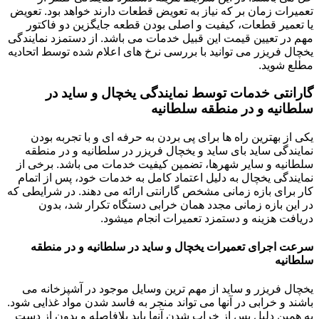
تعمیرات زمان بر که نیاز به تعویض قطعات دارند خواهد بود. تعویض
یا تعمیر قطعات، کیفیت و اصلی بودن قطعه جایگزین دو فاکتور
مهم در تعیین قیمت این قبیل خدمات می باشد. از دستمزد نمایندگی
یخچال فریزر می توانید با بررسی نرخ های اعلام شده توسط اتحادیه
مطلع شوید.
گارانتی خدمات توسط نمایندگی یخچال و ساید در
سلطانیه و در منطقه سلطانیه
یکی از بهترین راه ها برای پی بردن به حرفه ای و با تجربه بودن
نمایندگی ساید بای ساید و یخچال فریزر در سلطانیه و در منطقه
سلطانیه و سایر شهرها، تضمین کیفیت خدمات می باشد. برخی از
نمایندگی یخچال به دلیل اعتماد کامل به خدمات خود، پس از اتمام
کار برای بازه زمانی مشخص گارانتی ارائه می دهند. در شرایطی که
در این بازه زمانی مجدد همان خرابی دستگاه تکرار شد، بدون
دریافت هزینه و دستمزد تعمیرات انجام میشود.
سرعت اجرای تعمیرات یخچال و ساید در سلطانیه و در منطقه
سلطانیه
یخچال فریزر و ساید از مهم ترین وسایل موجود در آشپزخانه می
باشند و خرابی در آنها می تواند منجر به فاسد شدن مواد غذایی شود.
به همین دلیل پس از خراب شدن آنها باید بلافاصله و بدون از دست