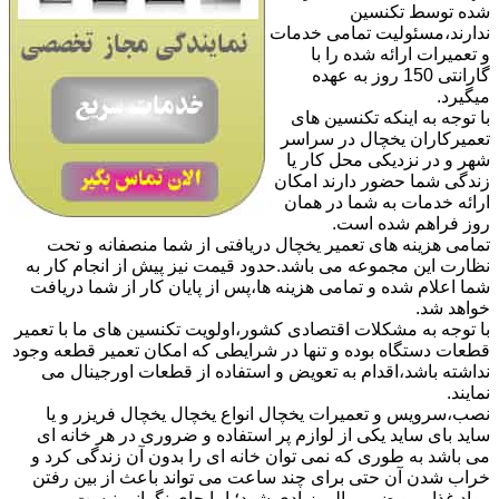
شده توسط تکنسین
ندارند،مسئولیت تمامی خدمات
و تعمیرات ارائه شده را با
گارانتی 150 روز به عهده
میگیرد.
با توجه به اینکه تکنسین های
تعمیرکاران یخچال در سراسر
شهر و در نزدیکی محل کار یا
زندگی شما حضور دارند امکان
ارائه خدمات به شما در همان
روز فراهم شده است.
تمامی هزینه های تعمیر یخچال دریافتی از شما منصفانه و تحت
نظارت این مجموعه می باشد.حدود قیمت نیز پیش از انجام کار به
شما اعلام شده و تمامی هزینه ها،پس از پایان کار از شما دریافت
خواهد شد.
با توجه به مشکلات اقتصادی کشور،اولویت تکنسین های ما با تعمیر
قطعات دستگاه بوده و تنها در شرایطی که امکان تعمیر قطعه وجود
نداشته باشد،اقدام به تعویض و استفاده از قطعات اورجینال می
نمایند.
نصب،سرویس و تعمیرات یخچال انواع یخچال یخچال فریزر و یا
ساید بای ساید یکی از لوازم پر استفاده و ضروری در هر خانه ای
می باشد به طوری که نمی توان خانه ای را بدون آن زندگی کرد و
خراب شدن آن حتی برای چند ساعت می تواند باعث از بین رفتن
مواد غذایی و ضرر مالی زیادی شود؛ اما جای نگرانی نیست