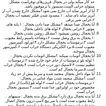
حد کار میکند،ولی در یخچال فریزرهای نوفراست مشکل
میتواند خرابی المنت،سنسور یا ترموفیوز باشد.
آیا از آبریز ساید آب خارج نمی شود؟مشکل خارج نشدن آب از
آبریز ساید بای ساید : ۱.مصدود شدن فیلتر تصفیه آب یخچال
۲.خرابی شیر برقی
آیا یخچال صدا میدهد ؟مشکل صدا دادن یخچال : ۱.پایه های
موتور ۲.خرابی یخچال ۳.لوله های داخلی یخچال
آیا یخچال روشن نمیشود ؟مشکل روشن نشدن یخچال
:۱.یخچال به برق وصل نیست ۲.دوشاخه یاسیم رابط معیوب
است ۳.ترموستات یخچال مشکل دارد.۴.اورلود کمپرسور
معیوب است.۵.برد الکتریکی دستگاه خراب است ۶.کمپرسور
یخچال سوخته.
آیا یخچال اتومات نمیکند ؟مشکل اتومات نکردن یخچال :
۱.لوله بلو ترموستات از جای خود خارج شده ۲.ترموستات
تنظیم نیست ۳.لاستیک دور درب خراب است ۴.یخچال خراب
است ۵.سرما یخچال کم است.
آیا مواد داخل یخچال منجمد شده و سرما بیش از حد زیاد
است ؟مشکل منجمد شدن مواد غذایی در یخچال :
۱.ترموستات یخچال خراب است.۲.لوله بلو (بالب) از جای
مخصوص خود در اواپراتور جدا شده است.۳ سنسور یخچال
خراب است.
آیا بدنه یخچال برق دارد؟مشکل برق بدنه یخچال : سیمهای
رابط معیوب شده است یا سر پیچ لامپ درون یخچال اتصال
بدنه دارد یا ترموستات اتصال بدنه دارد یا موتور اتصال بدنه