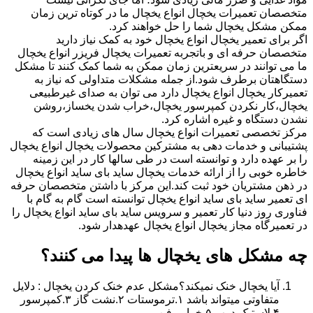
متخصصان تعمیرات یخچال انواع یخچال ما در کوتاه ترین زمان
ممکن مشکل یخچال شما را حل خواهند کرد.
اگر برای تعمیر یخچال انواع یخچال خود به کمک نیاز دارید
متخصصان حرفه ای و باتجربه تعمیرات یخچال فریزر انواع یخچال
ما می توانند در سریعترین زمان ممکن به شما کمک کنند تا مشکل
دستگاهتان برطرف شود.از جمله مشکلات متداولی که نیاز به
تعمیرکار یخچال انواع یخچال دارد می توان به صدای غیرطبیعی
یخچال،کار نکردن کمپرسور یخچال،خراب شدن یخساز،روشن
نشدن دستگاه و غیره اشاره کرد.
مرکز تخصصی تعمیرات انواع یخچال سال های زیادی است که
پشتیبانی و خدمات دهی به مشترکین محصولات یخچال انواع یخچال
را بر عهده دارد و توانسته است در طی سالها کار در این زمینه
خاطره خوبی را از ارائه خدمات یخچال ساید بای ساید انواع یخچال
در ذهن مشتریان خود ثبت کند.این مرکز با داشتن متخصصان حرفه
ای تعمیر ساید بای ساید انواع یخچال توانسته است گام به گام با
فناوری روز دنیا کار تعمیر و سرویس ساید بای ساید انواع یخچال را
در تعمیرگاه مجاز یخچال انواع یخچال عهدهدار شود.
چه مشکل های یخچال ها پیدا می کنند؟
آیا یخچال خنک نمیکند؟مشکل عدم خنک کردن یخچال : دلایل
متفاوتی میتواند باشد ۱.ترموستات ۲.نشت گاز ۳.کمپرسور
۴.لاستیک درب ۵.خرابی فن.