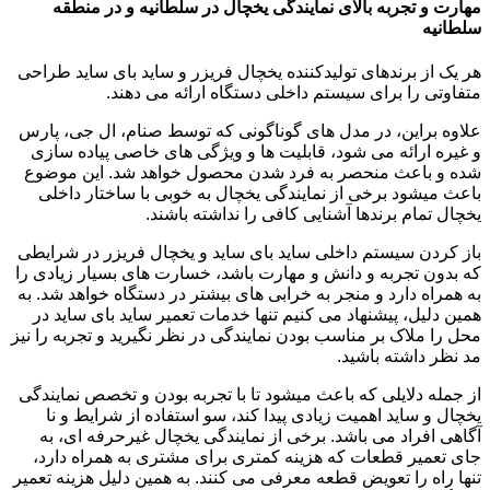
مهارت و تجربه بالای نمایندگی یخچال در سلطانیه و در منطقه
سلطانیه
هر یک از برندهای تولیدکننده یخچال فریزر و ساید بای ساید طراحی
متفاوتی را برای سیستم داخلی دستگاه ارائه می دهند.
علاوه براین، در مدل های گوناگونی که توسط صنام، ال جی، پارس
و غیره ارائه می شود، قابلیت ها و ویژگی های خاصی پیاده سازی
شده و باعث منحصر به فرد شدن محصول خواهد شد. این موضوع
باعث میشود برخی از نمایندگی یخچال به خوبی با ساختار داخلی
یخچال تمام برندها آشنایی کافی را نداشته باشند.
باز کردن سیستم داخلی ساید بای ساید و یخچال فریزر در شرایطی
که بدون تجربه و دانش و مهارت باشد، خسارت های بسیار زیادی را
به همراه دارد و منجر به خرابی های بیشتر در دستگاه خواهد شد. به
همین دلیل، پیشنهاد می کنیم تنها خدمات تعمیر ساید بای ساید در
محل را ملاک بر مناسب بودن نمایندگی در نظر نگیرید و تجربه را نیز
مد نظر داشته باشید.
از جمله دلایلی که باعث میشود تا با تجربه بودن و تخصص نمایندگی
یخچال و ساید اهمیت زیادی پیدا کند، سو استفاده از شرایط و نا
آگاهی افراد می باشد. برخی از نمایندگی یخچال غیرحرفه ای، به
جای تعمیر قطعات که هزینه کمتری برای مشتری به همراه دارد،
تنها راه را تعویض قطعه معرفی می کنند. به همین دلیل هزینه تعمیر