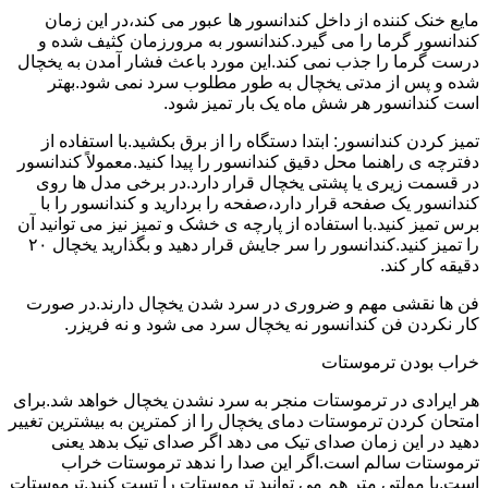
مایع خنک کننده از داخل کندانسور ها عبور می کند،در این زمان
کندانسور گرما را می گیرد.کندانسور به مرورزمان کثیف شده و
درست گرما را جذب نمی کند.این مورد باعث فشار آمدن به یخچال
شده و پس از مدتی یخچال به طور مطلوب سرد نمی شود.بهتر
است کندانسور هر شش ماه یک بار تمیز شود.
تمیز کردن کندانسور: ابتدا دستگاه را از برق بکشید.با استفاده از
دفترچه ی راهنما محل دقیق کندانسور را پیدا کنید.معمولاً کندانسور
در قسمت زیری یا پشتی یخچال قرار دارد.در برخی مدل ها روی
کندانسور یک صفحه قرار دارد،صفحه را بردارید و کندانسور را با
برس تمیز کنید.با استفاده از پارچه ی خشک و تمیز نیز می توانید آن
را تمیز کنید.کندانسور را سر جایش قرار دهید و بگذارید یخچال ۲۰
دقیقه کار کند.
فن ها نقشی مهم و ضروری در سرد شدن یخچال دارند.در صورت
کار نکردن فن کندانسور نه یخچال سرد می شود و نه فریزر.
خراب بودن ترموستات
هر ایرادی در ترموستات منجر به سرد نشدن یخچال خواهد شد.برای
امتحان کردن ترموستات دمای یخچال را از کمترین به بیشترین تغییر
دهید در این زمان صدای تیک می دهد اگر صدای تیک بدهد یعنی
ترموستات سالم است.اگر این صدا را ندهد ترموستات خراب
است.با مولتی متر هم می توانید ترموستات را تست کنید.ترموستات