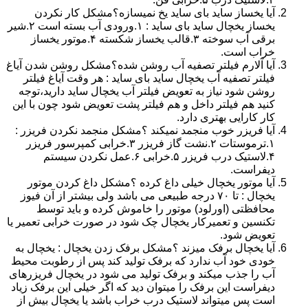
آیا یخساز ساید بای ساید یخ نمیسازه؟مشکل کار نکردن
یخساز یخچال ساید بای ساید : ۱.ورودی آب بسته است ۲.شیر
برقی آب سوخته ۳.قالب یخساز شکسته ۴.موتور یخساز
خراب است.
آیا آلارم فیلتر تصفیه آب روشن شده؟مشکل روشن شدن آیاغ
فیلتر تصفیه آب یخچال ساید بای ساید : هر وقت آیاغ فیلتر
روشن شود نیاز به تعویض فیلتر آب یخچال ساید دارید،توجه
کنید هم فیلتر داخل و هم فیلتر پشت تعویض شود چون با این
کار کارایی بهتری دارد.
آیا فریزر خوب منجمد نمیکند ؟مشکل منجمد نکردن فریزر :
۱.ترموستات ۲.نشت گاز فریزر ۳.خرابی کمپرسور فریزر
۴.لاستیک درب فریزر ۵.خرابی ۶.عمل نکردن سیستم
دیفراست.
آیا موتور یخچال خیلی داغ کرده ؟مشکل داغ کردن موتور
یخچال : تا ۷۰ درجه طبیعی می باشد ولی بیشتر از آن فیوز
محافظتی (اورلود) موتور را خاموش کرده و باید توسط
تکنسین و تعمیرکار یخچال چک شود در صورت خرابی تعمیر یا
تعویض شود.
آیا یخچال برفک میزند ؟مشکل برفک زدن یخچال : یخچال به
خودی خود آب ندارد که برفک تولید کند پس از رطوبت محیط
آب را جذب میکند و برفک تولید می شود در یخچال فریزرهای
دیفراست این برفک را میتوان دید که اگر خیلی این برفک زیاد
است پس میتواند لاستیک درب خراب باشد یا یخچال بیش از