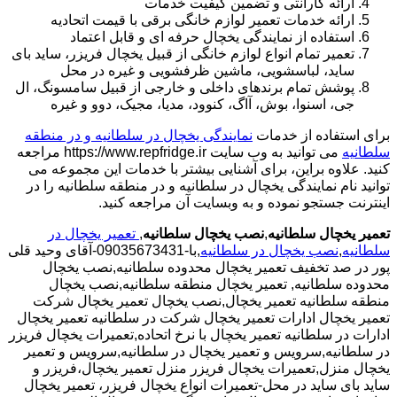
ارائه گارانتی و تضمین کیفیت خدمات
ارائه خدمات تعمیر لوازم خانگی برقی با قیمت اتحادیه
استفاده از نمایندگی یخچال حرفه ای و قابل اعتماد
تعمیر تمام انواع لوازم خانگی از قبیل یخچال فریزر، ساید بای
ساید، لباسشویی، ماشین ظرفشویی و غیره در محل
پوشش تمام برندهای داخلی و خارجی از قبیل سامسونگ، ال
جی، اسنوا، بوش، آاگ، کنوود، مدیا، مجیک، دوو و غیره
برای استفاده از خدمات
نمایندگی یخچال در سلطانیه و در منطقه
سلطانیه
می توانید به وب سایت https://www.repfridge.ir مراجعه
کنید. علاوه براین، برای آشنایی بیشتر با خدمات این مجموعه می
توانید نام نمایندگی یخچال در سلطانیه و در منطقه سلطانیه را در
اینترنت جستجو نموده و به وبسایت آن مراجعه کنید.
تعمیر یخچال سلطانیه
,
نصب یخچال سلطانیه
,
تعمیر یخچال در
سلطانیه
,
نصب یخچال در سلطانیه
,با-09035673431-آقای وحید قلی
پور در صد تخفیف تعمیر یخچال محدوده سلطانیه,نصب یخچال
محدوده سلطانیه,
تعمیر یخچال منطقه سلطانیه,نصب یخچال
منطقه سلطانیه تعمیر یخچال,نصب یخچال تعمیر یخچال شرکت
تعمیر یخچال ادارات تعمیر یخچال شرکت در سلطانیه تعمیر یخچال
ادارات در سلطانیه تعمیر یخچال با نرخ اتحاده,تعمیرات یخچال فریزر
در سلطانیه,سرویس و تعمیر یخچال در سلطانیه,سرویس و تعمیر
یخچال منزل,تعمیرات یخچال فریزر منزل تعمیر یخچال،فریزر و
ساید بای ساید در محل-تعمیرات انواع یخچال فریزر، تعمیر یخچال