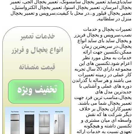
سایدبای‌ساید تعمیر یخچال سامسونگ، تعمیر یخچال الجی، تعمیر
یخچال امرسان، تعمیر یخچال اسنوا، تعمیر یخچال الکترواستیل،
تعمیر یخچال فیلور و...در محل با کیفیت,سرویس و تعمیر یخچال
منزل در سلطانیه,
تعمیرات یخچال و خدمات
نصب،سرویس و یخچال فریزر
و یخچال ساید بای ساید انواع
یخچال،در سریعترین زمان
ممکن،تکنسین جهت ارائه
خدمات به محل مورد نظر
اعزام شود.تکنسین های این
مجموعه دارای 20 سال تجربه
کار عملی در زمینه تعمیرات
می باشند و هر ساله با گذراندن
دوره های عملی و آشنایی با
جدیدترین مدل های
یخچال،مناسب ترین فرد جهت
تعمیر یخچال شما می باشند.
تعمیرکاران یخچال بر خلاف
دیگر شرکت ها که نقش
واسطه ای میان مشتری و
تکنسین داشته و هیچگونه
تعهدی نسبت به خدمات ارائه