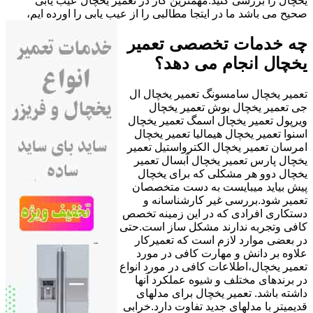
یخچال را بررسی کنید.مهمترین کار در تعمیر یخچال عیب یابی
صحیح می باشد ما در ایتجا مطالبی را از عیب یابی را اورده ایم،
چه خدمات تخصصی تعمیر
یخچال انجام می دهد؟
تعمیر یخچال سامسونگ تعمیر یخچال ال
جی تعمیر یخچال بوش تعمیر یخچال
ویرپول تعمیر یخچال اسمگ تعمیر یخچال
اسنوا تعمیر یخچال هیمالیا تعمیر یخچال
امرسان تعمیر یخچال الکترواستیل تعمیر
یخچال پارس تعمیر یخچال آبسال تعمیر
یخچال دوو هر مشکلی که برای یخچال
پیش بیاید میبایست به دست متخصصان
تعمیر شود.بررسی غیر کارشناسانه و
دستکاری افرادی که در این زمینه تخصص
کافی وتجربه ندارند مشکل ساز است.حتی
در بعضی موارد لازم است که تعمیرکار
علاوه بر دانش و مهارت کافی در مورد
تعمیر یخچال،اطلاعات کافی در مورد انواع
در برندهای مختلف و شیوه عملکرد آنها
داشته باشد. تعمیر یخچال برای مدلهای
قدیمیتر با مدل‍های جدید تفاوت دارد.خرابی