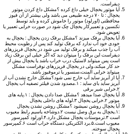
دیفراست.
آیا موتور یخچال خیلی داغ کرده ؟مشکل داغ کردن موتور
یخچال : تا ۷۰ درجه طبیعی می باشد ولی بیشتر از آن فیوز
محافظتی (اورلود) موتور را خاموش کرده و باید توسط
تکنسین و تعمیرکار یخچال چک شود در صورت خرابی تعمیر یا
تعویض شود.
آیا یخچال برفک میزند ؟مشکل برفک زدن یخچال : یخچال به
خودی خود آب ندارد که برفک تولید کند پس از رطوبت محیط
آب را جذب میکند و برفک تولید می شود در یخچال فریزرهای
دیفراست این برفک را میتوان دید که اگر خیلی این برفک زیاد
است پس میتواند لاستیک درب خراب باشد یا یخچال بیش از
حد کار میکند،ولی در یخچال فریزرهای نوفراست مشکل
میتواند خرابی المنت،سنسور یا ترموفیوز باشد.
آیا از آبریز ساید آب خارج نمی شود؟مشکل خارج نشدن آب از
آبریز ساید بای ساید : ۱.مصدود شدن فیلتر تصفیه آب یخچال
۲.خرابی شیر برقی
آیا یخچال صدا میدهد ؟مشکل صدا دادن یخچال : ۱.پایه های
موتور ۲.خرابی یخچال ۳.لوله های داخلی یخچال
آیا یخچال روشن نمیشود ؟مشکل روشن نشدن یخچال
:۱.یخچال به برق وصل نیست ۲.دوشاخه یاسیم رابط معیوب
است ۳.ترموستات یخچال مشکل دارد.۴.اورلود کمپرسور
معیوب است.۵.برد الکتریکی دستگاه خراب است ۶.کمپرسور
یخچال سوخته.