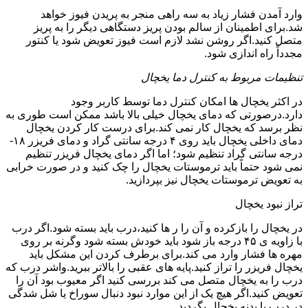
وارد آمدن فشار زیاد به سه راهی منجر به پریدن فیوز خواهد
شد.برای اطمینان از سالم بودن پریز دستگاهی دیگر را به پریز
متصل کنید.اگر روشن نشد لازم است فیوز تعویض شود یا کنتور
مجدداً راه اندازی شود.
تنظیمات مربوط به کنترل دما یخچال
در اکثر یخچال ها امکان کنترل دما توسط کاربر وجود
دارد.درصورتی که دمای یخچال خیلی بالا باشد ممکن است طوری به
نظر برسد که یخچال کار نمی کند.برای درست کار کردن یخچال
دمای داخلی یخچال باید روی ۴ درجه سانتی گراد و دمای فریزر ۱۸-
درجه سانتی گراد تنظیم شود؛ اما اگر دمای یخچال فریزر تنظیم
نمی شود حتماً باید ترموستات یخچال را چک کنید و در صورت خرابی
به تعویض ترموستات یخچال نیز بپردازید.
تراز نبود یخچال
در یخچال را بازکرده و آن را ر ها کنید،درب باید بسته شود.اگر درب
با زاویه ی ۴۵ درجه باز شود باید خودش بسته شود وگرنه بر روی
مهره ها فشار وارد می کند.برای برطرف کردن این مشکل باید
یخچال فریزر را تراز کنید.پایه های عقبی را بالاتر ببرید.واشر درب که
درب را به یخچال متصل می کند بررسی کنید اگر معیوب بود آن را
تعویض کنید.اگر هیچ یک از این موارد نبود دنبال سوراخ یا شل شدگی
در درب یا بدنه یخچال بگردید.