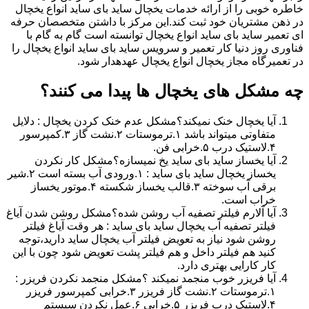
خاطره خوبی را از ارائه خدمات یخچال ساید بای ساید انواع یخچال
در ذهن مشتریان خود ثبت کند.این مرکز با داشتن متخصصان حرفه
ای تعمیر ساید بای ساید انواع یخچال توانسته است گام به گام با
فناوری روز دنیا کار تعمیر و سرویس ساید بای ساید انواع یخچال را
در تعمیرگاه مجاز یخچال انواع یخچال عهدهدار شود.
چه مشکل های یخچال ها پیدا می کنند؟
آیا یخچال خنک نمیکند؟مشکل عدم خنک کردن یخچال : دلایل
متفاوتی میتواند باشد ۱.ترموستات ۲.نشت گاز ۳.کمپرسور
۴.لاستیک درب ۵.خرابی فن.
آیا یخساز ساید بای ساید یخ نمیسازه؟مشکل کار نکردن
یخساز یخچال ساید بای ساید : ۱.ورودی آب بسته است ۲.شیر
برقی آب سوخته ۳.قالب یخساز شکسته ۴.موتور یخساز
خراب است.
آیا آلارم فیلتر تصفیه آب روشن شده؟مشکل روشن شدن آیاغ
فیلتر تصفیه آب یخچال ساید بای ساید : هر وقت آیاغ فیلتر
روشن شود نیاز به تعویض فیلتر آب یخچال ساید دارید،توجه
کنید هم فیلتر داخل و هم فیلتر پشت تعویض شود چون با این
کار کارایی بهتری دارد.
آیا فریزر خوب منجمد نمیکند ؟مشکل منجمد نکردن فریزر :
۱.ترموستات ۲.نشت گاز فریزر ۳.خرابی کمپرسور فریزر
۴.لاستیک درب فریزر ۵.خرابی ۶.عمل نکردن سیستم