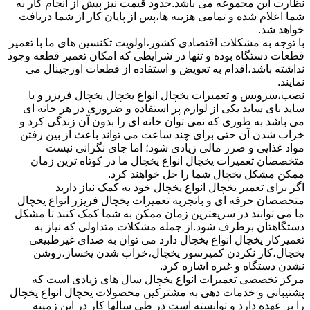
نظارت این مجموعه می باشد.حدود قیمت نیز پیش از انجام کار به
شما اعلام شده و تمامی هزینه ها،پس از پایان کار از شما دریافت
خواهد شد.
با توجه به مشکلات اقتصادی کشور،اولویت تکنسین های ما با تعمیر
قطعات دستگاه بوده و تنها در شرایطی که امکان تعمیر قطعه وجود
نداشته باشد،اقدام به تعویض و استفاده از قطعات اورجینال می
نمایند.
نصب،سرویس و تعمیرات یخچال انواع یخچال یخچال فریزر و یا
ساید بای ساید یکی از لوازم پر استفاده و ضروری در هر خانه ای
می باشد به طوری که نمی توان خانه ای را بدون آن زندگی کرد و
خراب شدن آن حتی برای چند ساعت می تواند باعث از بین رفتن
مواد غذایی و ضرر مالی زیادی شود؛ اما جای نگرانی نیست
متخصصان تعمیرات یخچال انواع یخچال ما در کوتاه ترین زمان
ممکن مشکل یخچال شما را حل خواهند کرد.
اگر برای تعمیر یخچال انواع یخچال خود به کمک نیاز دارید
متخصصان حرفه ای و باتجربه تعمیرات یخچال فریزر انواع یخچال
ما می توانند در سریعترین زمان ممکن به شما کمک کنند تا مشکل
دستگاهتان برطرف شود.از جمله مشکلات متداولی که نیاز به
تعمیرکار یخچال انواع یخچال دارد می توان به صدای غیرطبیعی
یخچال،کار نکردن کمپرسور یخچال،خراب شدن یخساز،روشن
نشدن دستگاه و غیره اشاره کرد.
مرکز تخصصی تعمیرات انواع یخچال سال های زیادی است که
پشتیبانی و خدمات دهی به مشترکین محصولات یخچال انواع یخچال
را بر عهده دارد و توانسته است در طی سالها کار در این زمینه