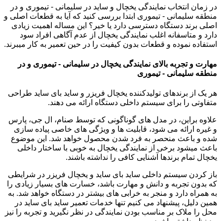
در زمان انتخاب نمایندگی یخچال و ساید در سلیمانی - تیموری و در
منطقه سلیمانی - تیموری ابتدا بررسی کنید که آیا به قطعات اصلی و
اصلی برند دستگاه دسترسی دارد یا خیر؟ این مساله اهمیت زیادی
دارد و متاسفانه اغلب نمایندگی یخچال از عدم آگاهی افراد سود
استفاده نموده و قطعات بدون کیفیت را در حین تعمیر به کار میبرند.
مهارت و تجربه بالای نمایندگی یخچال در سلیمانی - تیموری و در
منطقه سلیمانی - تیموری
هر یک از برندهای تولیدکننده یخچال فریزر و ساید بای ساید طراحی
متفاوتی را برای سیستم داخلی دستگاه ارائه می دهند.
علاوه براین، در مدل های گوناگونی که توسط صنام، ال جی، پارس
و غیره ارائه می شود، قابلیت ها و ویژگی های خاصی پیاده سازی
شده و باعث منحصر به فرد شدن محصول خواهد شد. این موضوع
باعث میشود برخی از نمایندگی یخچال به خوبی با ساختار داخلی
یخچال تمام برندها آشنایی کافی را نداشته باشند.
باز کردن سیستم داخلی ساید بای ساید و یخچال فریزر در شرایطی
که بدون تجربه و دانش و مهارت باشد، خسارت های بسیار زیادی را
به همراه دارد و منجر به خرابی های بیشتر در دستگاه خواهد شد. به
همین دلیل، پیشنهاد می کنیم تنها خدمات تعمیر ساید بای ساید در
محل را ملاک بر مناسب بودن نمایندگی در نظر نگیرید و تجربه را نیز