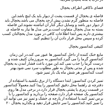
فضای ناکافی اطراف یخچال
فاصله ی یخچال از قسمت پشت از دیوار باید یک اینچ باشد.این
فاصله به منظور گرم نشدن بیش ازحد یخچال می باشد.یخچال باید
از دیوار دور باشد و وسایل دیگر کنار آن انباشته نشوند.این فاصله
بسته به مدل یخچال متفاوت است.برخی مدل ها نیاز به فاصله ی
بیشتری دارند پس ابتدا اطلاعات کافی در مورد مدل یخچالتان کسب
کرده و سپس محل قرار دادن آن را تنظیم کنید.
کثیفی کندانسور یخچال
مایع خنک کننده از داخل کندانسور ها عبور می کند،در این زمان
کندانسور گرما را می گیرد.کندانسور به مرورزمان کثیف شده و
درست گرما را جذب نمی کند.این مورد باعث فشار آمدن به یخچال
شده و پس از مدتی یخچال به طور مطلوب سرد نمی شود.بهتر
است کندانسور هر شش ماه یک بار تمیز شود.
تمیز کردن کندانسور: ابتدا دستگاه را از برق بکشید.با استفاده از
دفترچه ی راهنما محل دقیق کندانسور را پیدا کنید.معمولاً کندانسور
در قسمت زیری یا پشتی یخچال قرار دارد.در برخی مدل ها روی
کندانسور یک صفحه قرار دارد،صفحه را بردارید و کندانسور را با
برس تمیز کنید.با استفاده از پارچه ی خشک و تمیز نیز می توانید آن
را تمیز کنید.کندانسور را سر جایش قرار دهید و بگذارید یخچال ۲۰