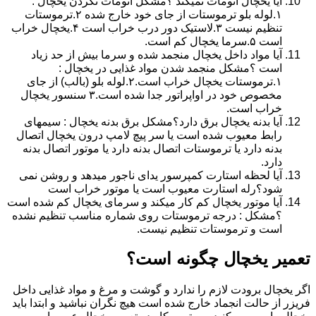
آیا یخچال اتومات نمیکند ؟مشکل اتومات نکردن یخچال :
۱.لوله بلو ترموستات از جای خود خارج شده ۲.ترموستات
تنظیم نیست ۳.لاستیک دور درب خراب است ۴.یخچال خراب
است ۵.سرما یخچال کم است.
آیا مواد داخل یخچال منجمد شده و سرما بیش از حد زیاد
است ؟مشکل منجمد شدن مواد غذایی در یخچال :
۱.ترموستات یخچال خراب است.۲.لوله بلو (بالب) از جای
مخصوص خود در اواپراتور جدا شده است.۳ سنسور یخچال
خراب است.
آیا بدنه یخچال برق دارد؟مشکل برق بدنه یخچال : سیمهای
رابط معیوب شده است یا سر پیچ لامپ درون یخچال اتصال
بدنه دارد یا ترموستات اتصال بدنه دارد یا موتور اتصال بدنه
دارد.
آیا لحظه استارت کمپرسور یدای ناجور میدهد و روشن نمی
شود؟رله استارت معیوب است یا موتور خراب است
آیا موتور یخچال کم کار میکند و سرمای یخچال کم شده است
؟مشکل : درجه ترموستات روی شماره مناسب تنظیم نشده
است و ترموستات تنظیم نیست.
تعمیر یخچال چگونه است؟
اگر یخچال برودت لازم را ندارد و گوشت و مرغ و مواد غذایی داخل
فریزر از حالت انجماد خارج شده است هیچ نگران نباشید و ابتدا باید