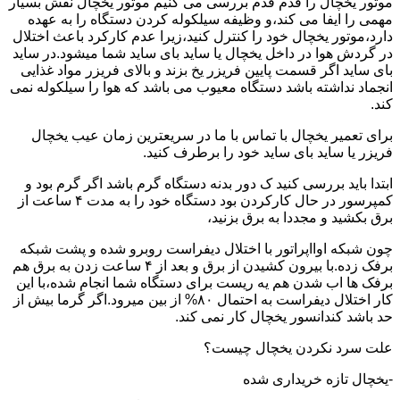
موتور یخچال را قدم قدم بررسی می کنیم موتور یخچال نقش بسیار
مهمی را ایفا می کند،و وظیفه سیلکوله کردن دستگاه را به عهده
دارد،موتور یخچال خود را کنترل کنید،زیرا عدم کارکرد باعث اختلال
در گردش هوا در داخل یخچال یا ساید بای ساید شما میشود.در ساید
بای ساید اگر قسمت پایین فریزر یخ بزند و بالای فریزر مواد غذایی
انجماد نداشته باشد دستگاه معیوب می باشد که هوا را سیلکوله نمی
کند.
برای تعمیر یخچال با تماس با ما در سریعترین زمان عیب یخچال
فریزر یا ساید بای ساید خود را برطرف کنید.
ابتدا باید بررسی کنید ک دور بدنه دستگاه گرم باشد اگر گرم بود و
کمپرسور در حال کارکردن بود دستگاه خود را به مدت ۴ ساعت از
برق بکشید و مجددا به برق بزنید،
چون شبکه اوااپراتور با اختلال دیفراست روبرو شده و پشت شبکه
برفک زده.با بیرون کشیدن از برق و بعد از ۴ ساعت زدن به برق هم
برفک ها اب شدن هم یه ریست برای دستگاه شما انجام شده،با این
کار اختلال دیفراست به احتمال ۸۰% از بین میرود.اگر گرما بیش از
حد باشد کندانسور یخچال کار نمی کند.
علت سرد نکردن یخچال چیست؟
-یخچال تازه خریداری شده