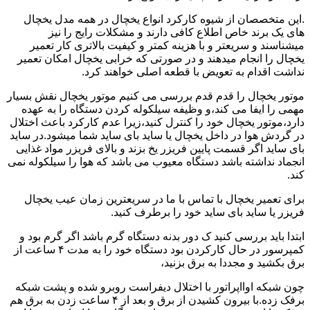
.این متخصصان از شیوه کارکرد انواع یخچال در همه مدل یخچال
های یک برند خاص اطلاع کافی دارند و مشکلات رایج را نیز
میشناسند و سریعتر و با هزینه کمتر و کیفیت بالاتری کار تعمیر
یخچال را انجام میدهند و در صورتی که خرابی یخچال امکان تعمیر
نداشت اقدام به تعویض با قطعه اصلی خواهند کرد.
موتور یخچال را قدم قدم بررسی می کنیم موتور یخچال نقش بسیار
مهمی را ایفا می کند،و وظیفه سیلکوله کردن دستگاه را به عهده
دارد،موتور یخچال خود را کنترل کنید،زیرا عدم کارکرد باعث اختلال
در گردش هوا در داخل یخچال یا ساید بای ساید شما میشود.در ساید
بای ساید اگر قسمت پایین فریزر یخ بزند و بالای فریزر مواد غذایی
انجماد نداشته باشد دستگاه معیوب می باشد که هوا را سیلکوله نمی
کند.
برای تعمیر یخچال با تماس با ما در سریعترین زمان عیب یخچال
فریزر یا ساید بای ساید خود را برطرف کنید.
ابتدا باید بررسی کنید ک دور بدنه دستگاه گرم باشد اگر گرم بود و
کمپرسور در حال کارکردن بود دستگاه خود را به مدت ۴ ساعت از
برق بکشید و مجددا به برق بزنید،
چون شبکه اوااپراتور با اختلال دیفراست روبرو شده و پشت شبکه
برفک زده.با بیرون کشیدن از برق و بعد از ۴ ساعت زدن به برق هم