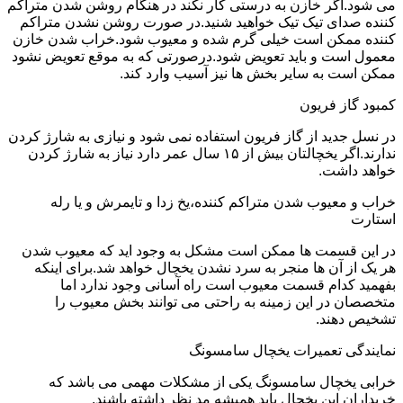
می شود.اگر خازن به درستی کار نکند در هنگام روشن شدن متراکم
کننده صدای تیک تیک خواهید شنید.در صورت روشن نشدن متراکم
کننده ممکن است خیلی گرم شده و معیوب شود.خراب شدن خازن
معمول است و باید تعویض شود.درصورتی که به موقع تعویض نشود
ممکن است به سایر بخش ها نیز آسیب وارد کند.
کمبود گاز فریون
در نسل جدید از گاز فریون استفاده نمی شود و نیازی به شارژ کردن
ندارند.اگر یخچالتان بیش از ۱۵ سال عمر دارد نیاز به شارژ کردن
خواهد داشت.
خراب و معیوب شدن متراکم کننده،یخ زدا و تایمرش و یا رله
استارت
در این قسمت ها ممکن است مشکل به وجود اید که معیوب شدن
هر یک از آن ها منجر به سرد نشدن یخچال خواهد شد.برای اینکه
بفهمید کدام قسمت معیوب است راه آسانی وجود ندارد اما
متخصصان در این زمینه به راحتی می توانند بخش معیوب را
تشخیص دهند.
نمایندگی تعمیرات یخچال سامسونگ
خرابی یخچال سامسونگ یکی از مشکلات مهمی می باشد که
خریداران این یخچال باید همیشه مد نظر داشته باشند.