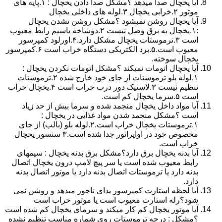
آیا یخچال صدا میدهد ؟مشکل صدا دادن یخچال : ۱.پایه های
موتور ۲.خرابی یخچال ۳.لوله های داخلی یخچال
آیا یخچال روشن نمیشود ؟مشکل روشن نشدن یخچال
:۱.یخچال به برق وصل نیست ۲.دوشاخه یاسیم رابط معیوب
است ۳.ترموستات یخچال مشکل دارد.۴.اورلود کمپرسور
معیوب است.۵.برد الکتریکی دستگاه خراب است ۶.کمپرسور
یخچال سوخته.
آیا یخچال اتومات نمیکند ؟مشکل اتومات نکردن یخچال :
۱.لوله بلو ترموستات از جای خود خارج شده ۲.ترموستات
تنظیم نیست ۳.لاستیک دور درب خراب است ۴.یخچال خراب
است ۵.سرما یخچال کم است.
آیا مواد داخل یخچال منجمد شده و سرما بیش از حد زیاد
است ؟مشکل منجمد شدن مواد غذایی در یخچال :
۱.ترموستات یخچال خراب است.۲.لوله بلو (بالب) از جای
مخصوص خود در اواپراتور جدا شده است.۳ سنسور یخچال
خراب است.
آیا بدنه یخچال برق دارد؟مشکل برق بدنه یخچال : سیمهای
رابط معیوب شده است یا سر پیچ لامپ درون یخچال اتصال
بدنه دارد یا ترموستات اتصال بدنه دارد یا موتور اتصال بدنه
دارد.
آیا لحظه استارت کمپرسور یدای ناجور میدهد و روشن نمی
شود؟رله استارت معیوب است یا موتور خراب است
آیا موتور یخچال کم کار میکند و سرمای یخچال کم شده است
؟مشکل : درجه ترموستات روی شماره مناسب تنظیم نشده