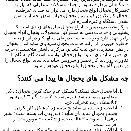
دستگاهتان برطرف شود.از جمله مشکلات متداولی که نیاز به
تعمیرکار یخچال انواع یخچال دارد می توان به صدای غیرطبیعی
یخچال،کار نکردن کمپرسور یخچال،خراب شدن یخساز،روشن
نشدن دستگاه و غیره اشاره کرد.
مرکز تخصصی تعمیرات انواع یخچال سال های زیادی است که
پشتیبانی و خدمات دهی به مشترکین محصولات یخچال انواع یخچال
را بر عهده دارد و توانسته است در طی سالها کار در این زمینه
خاطره خوبی را از ارائه خدمات یخچال ساید بای ساید انواع یخچال
در ذهن مشتریان خود ثبت کند.این مرکز با داشتن متخصصان حرفه
ای تعمیر ساید بای ساید انواع یخچال توانسته است گام به گام با
فناوری روز دنیا کار تعمیر و سرویس ساید بای ساید انواع یخچال را
در تعمیرگاه مجاز یخچال انواع یخچال عهدهدار شود.
چه مشکل های یخچال ها پیدا می کنند؟
آیا یخچال خنک نمیکند؟مشکل عدم خنک کردن یخچال : دلایل
متفاوتی میتواند باشد ۱.ترموستات ۲.نشت گاز ۳.کمپرسور
۴.لاستیک درب ۵.خرابی فن.
آیا یخساز ساید بای ساید یخ نمیسازه؟مشکل کار نکردن
یخساز یخچال ساید بای ساید : ۱.ورودی آب بسته است ۲.شیر
برقی آب سوخته ۳.قالب یخساز شکسته ۴.موتور یخساز
خراب است.
آیا آلارم فیلتر تصفیه آب روشن شده؟مشکل روشن شدن آیاغ