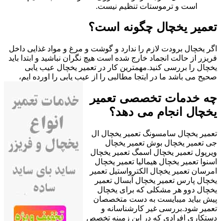
است و ترموستات تنظیم نیست.
تعمیر یخچال چگونه است؟
اگر یخچال برودت لازم را ندارد و گوشت و مرغ و مواد غذایی داخل
فریزر از حالت انجماد خارج شده است هیچ نگران نباشید و ابتدا باید
یخچال را بررسی کنید.مهمترین کار در تعمیر یخچال عیب یابی
صحیح می باشد ما در ایتجا مطالبی را از عیب یابی را اورده ایم،
چه خدمات تخصصی تعمیر
یخچال انجام می دهد؟
تعمیر یخچال سامسونگ تعمیر یخچال ال
جی تعمیر یخچال بوش تعمیر یخچال
ویرپول تعمیر یخچال اسمگ تعمیر یخچال
اسنوا تعمیر یخچال هیمالیا تعمیر یخچال
امرسان تعمیر یخچال الکترواستیل تعمیر
یخچال پارس تعمیر یخچال آبسال تعمیر
یخچال دوو هر مشکلی که برای یخچال
پیش بیاید میبایست به دست متخصصان
تعمیر شود.بررسی غیر کارشناسانه و
دستکاری افرادی که در این زمینه تخصص