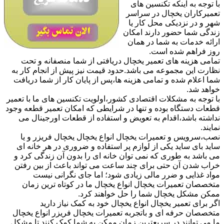
با توجه به اینکه تکنسین های
تعمیرکاران یخچال در سراسر
شهر و در نزدیکی محل کار یا
زندگی شما حضور دارند امکان
ارائه خدمات به شما در همان
روز فراهم شده است.
تمامی هزینه های تعمیر یخچال دریافتی از شما منصفانه و تحت
نظارت این مجموعه می باشد.حدود قیمت نیز پیش از انجام کار به
شما اعلام شده و تمامی هزینه ها،پس از پایان کار از شما دریافت
خواهد شد.
با توجه به مشکلات اقتصادی کشور،اولویت تکنسین های ما با تعمیر
قطعات دستگاه بوده و تنها در شرایطی که امکان تعمیر قطعه وجود
نداشته باشد،اقدام به تعویض و استفاده از قطعات اورجینال می
نمایند.
نصب،سرویس و تعمیرات یخچال انواع یخچال یخچال فریزر و یا
ساید بای ساید یکی از لوازم پر استفاده و ضروری در هر خانه ای
می باشد به طوری که نمی توان خانه ای را بدون آن زندگی کرد و
خراب شدن آن حتی برای چند ساعت می تواند باعث از بین رفتن
مواد غذایی و ضرر مالی زیادی شود؛ اما جای نگرانی نیست
متخصصان تعمیرات یخچال انواع یخچال ما در کوتاه ترین زمان
ممکن مشکل یخچال شما را حل خواهند کرد.
اگر برای تعمیر یخچال انواع یخچال خود به کمک نیاز دارید
متخصصان حرفه ای و باتجربه تعمیرات یخچال فریزر انواع یخچال
ما می توانند در سریعترین زمان ممکن به شما کمک کنند تا مشکل