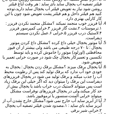
فیلتر تصفیه آب یخچال ساید بای ساید : هر وقت آیاغ فیلتر
روشن شود نیاز به تعویض فیلتر آب یخچال ساید دارید،توجه
کنید هم فیلتر داخل و هم فیلتر پشت تعویض شود چون با این
کار کارایی بهتری دارد.
آیا فریزر خوب منجمد نمیکند ؟مشکل منجمد نکردن فریزر :
۱.ترموستات ۲.نشت گاز فریزر ۳.خرابی کمپرسور فریزر
۴.لاستیک درب فریزر ۵.خرابی ۶.عمل نکردن سیستم
دیفراست.
آیا موتور یخچال خیلی داغ کرده ؟مشکل داغ کردن موتور
یخچال : تا ۷۰ درجه طبیعی می باشد ولی بیشتر از آن فیوز
محافظتی (اورلود) موتور را خاموش کرده و باید توسط
تکنسین و تعمیرکار یخچال چک شود در صورت خرابی تعمیر یا
تعویض شود.
آیا یخچال برفک میزند ؟مشکل برفک زدن یخچال : یخچال به
خودی خود آب ندارد که برفک تولید کند پس از رطوبت محیط
آب را جذب میکند و برفک تولید می شود در یخچال فریزرهای
دیفراست این برفک را میتوان دید که اگر خیلی این برفک زیاد
است پس میتواند لاستیک درب خراب باشد یا یخچال بیش از
حد کار میکند،ولی در یخچال فریزرهای نوفراست مشکل
میتواند خرابی المنت،سنسور یا ترموفیوز باشد.
آیا از آبریز ساید آب خارج نمی شود؟مشکل خارج نشدن آب از
آبریز ساید بای ساید : ۱.مصدود شدن فیلتر تصفیه آب یخچال
۲.خرابی شیر برقی