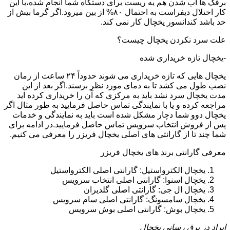
برفک ها اب شدن هم یه ریست برای دستگاه شما انجام شده،با این
کار اختلال دیفراست به احتمال ۸۰% از بین میرود.اگر گرما بیش از
حد باشد کندانسور یخچال کار نمی کند.
علت سرد نکردن یخچال چیست؟
-یخچال تازه خریداری شده
یخچال هایی که تازه خریداری می شوند حدوداً ۲۴ ساعت از زمان
نصب طول می کشد تا به دمای مورد نظر برسند.اگر بعد از این
مدت یخچال سرد نشد باید به مرکزی که آن را خریداری کرده اید
مراجعه کرده و یا با نمایندگی تماس حاصل فرمایید به طور مثال اگر
یخچال دوو شما دچار مشکل شده است باید به نمایندگی و خدمات
پس از فروش انتخاب سرویس تماس حاصل فرمایید.در ادامه برای
شما چند تا از گارانتی های اصلی یخچال فریزر را معرفی می کنیم.
معرفی گارانتی برند های یخچال فریزر
یخچال الکترواستیل: گارانتی اصلی الکترواستیل
یخچال اسنوا: گارانتی اصلی انتخاب سرویس
یخچال ال جی: گارانتی اصلی گلدیران
یخچال سامسونگ: گارانتی اصلی سام سرویس
یخچال بوش: گارانتی اصلی بوش سرویس
ایراد در برق رسانی یخچال