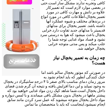
کافی وتجربه ندارند مشکل ساز است.حتی
در بعضی موارد لازم است که تعمیرکار
علاوه بر دانش و مهارت کافی در مورد
تعمیر یخچال،اطلاعات کافی در مورد انواع
در برندهای مختلف و شیوه عملکرد آنها
داشته باشد. تعمیر یخچال برای مدلهای
قدیمیتر با مدل‍های جدید تفاوت دارد.خرابی
یخچال باعث میشود که هوا به درستی سرد
نشود و فساد مواد غذایی توجه شما را
جلب میکند و پس مدتی متوجه خرابی
یخچال خواهید شد.
چه زمان به تعمیر یخچال نیاز
هست؟
در صورتی که موتور یخچال سالم باشد اما
خنک کنندگی آنطور که باید انجام نشود به
مرور زمان دمای مناسب بالای صفر تا ۴ درجه سانتیگراد در یخچال
به وجود نمیاید و این دما افزایش یافته و نتیجه آن گرم شدن فضای
داخل یخچال است.شما شاهد کپک زدن مواد غذایی خواهید بود که
پیشتر ماهها در یخچال بدون مشکل باقی میماندند و با لمس دیواره و
مواد داخل یخچال متوجه میشوید که عمل سرد کردن مانند سابق
انجام نمیشود.اینجاست که باید با متخصصان ما تماس