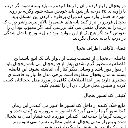
در یخچال را بازکرده و آن را ر ها کنید،درب باید بسته شود.اگر درب
با زاویه ی ۴۵ درجه باز شود باید خودش بسته شود وگرنه بر روی
مهره ها فشار وارد می کند.برای برطرف کردن این مشکل باید
یخچال فریزر را تراز کنید.پایه های عقبی را بالاتر ببرید.واشر درب که
درب را به یخچال متصل می کند بررسی کنید اگر معیوب بود آن را
تعویض کنید.اگر هیچ یک از این موارد نبود دنبال سوراخ یا شل شدگی
در درب یا بدنه یخچال بگردید.
فضای ناکافی اطراف یخچال
فاصله ی یخچال از قسمت پشت از دیوار باید یک اینچ باشد.این
فاصله به منظور گرم نشدن بیش ازحد یخچال می باشد.یخچال باید
از دیوار دور باشد و وسایل دیگر کنار آن انباشته نشوند.این فاصله
بسته به مدل یخچال متفاوت است.برخی مدل ها نیاز به فاصله ی
بیشتری دارند پس ابتدا اطلاعات کافی در مورد مدل یخچالتان کسب
کرده و سپس محل قرار دادن آن را تنظیم کنید.
کثیفی کندانسور یخچال
مایع خنک کننده از داخل کندانسور ها عبور می کند،در این زمان
کندانسور گرما را می گیرد.کندانسور به مرورزمان کثیف شده و
درست گرما را جذب نمی کند.این مورد باعث فشار آمدن به یخچال
شده و پس از مدتی یخچال به طور مطلوب سرد نمی شود.بهتر
است کندانسور هر شش ماه یک بار تمیز شود.