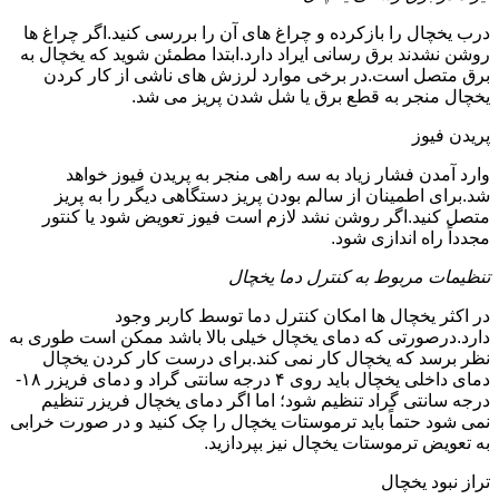
درب یخچال را بازکرده و چراغ های آن را بررسی کنید.اگر چراغ ها
روشن نشدند برق رسانی ایراد دارد.ابتدا مطمئن شوید که یخچال به
برق متصل است.در برخی موارد لرزش های ناشی از کار کردن
یخچال منجر به قطع برق یا شل شدن پریز می شد.
پریدن فیوز
وارد آمدن فشار زیاد به سه راهی منجر به پریدن فیوز خواهد
شد.برای اطمینان از سالم بودن پریز دستگاهی دیگر را به پریز
متصل کنید.اگر روشن نشد لازم است فیوز تعویض شود یا کنتور
مجدداً راه اندازی شود.
تنظیمات مربوط به کنترل دما یخچال
در اکثر یخچال ها امکان کنترل دما توسط کاربر وجود
دارد.درصورتی که دمای یخچال خیلی بالا باشد ممکن است طوری به
نظر برسد که یخچال کار نمی کند.برای درست کار کردن یخچال
دمای داخلی یخچال باید روی ۴ درجه سانتی گراد و دمای فریزر ۱۸-
درجه سانتی گراد تنظیم شود؛ اما اگر دمای یخچال فریزر تنظیم
نمی شود حتماً باید ترموستات یخچال را چک کنید و در صورت خرابی
به تعویض ترموستات یخچال نیز بپردازید.
تراز نبود یخچال