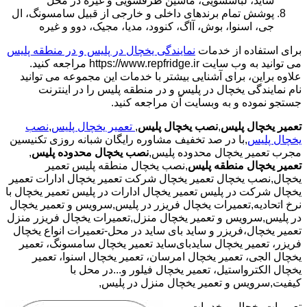
ساید، لباسشویی، ماشین ظرفشویی و غیره در محل
پوشش تمام برندهای داخلی و خارجی از قبیل سامسونگ، ال
جی، اسنوا، بوش، آاگ، کنوود، مدیا، مجیک، دوو و غیره
برای استفاده از خدمات
نمایندگی یخچال در پلیس و در منطقه پلیس
می توانید به وب سایت https://www.repfridge.ir مراجعه کنید.
علاوه براین، برای آشنایی بیشتر با خدمات این مجموعه می توانید
نام نمایندگی یخچال در پلیس و در منطقه پلیس را در اینترنت
جستجو نموده و به وبسایت آن مراجعه کنید.
تعمیر یخچال پلیس
,
نصب یخچال پلیس
,
تعمیر یخچال پلیس
,
نصب
یخچال پلیس
,با در صد تخفیف مشاوره رایگان شبانه روزی تکنیسین
مجرب تعمیر یخچال محدوده پلیس,
نصب یخچال محدوده پلیس
,
تعمیر یخچال منطقه پلیس
,نصب یخچال منطقه پلیس تعمیر
یخچال,نصب یخچال تعمیر یخچال شرکت تعمیر یخچال ادارات تعمیر
یخچال شرکت در پلیس تعمیر یخچال ادارات در پلیس تعمیر یخچال با
نرخ اتحادیه,تعمیرات یخچال فریزر در پلیس,سرویس و تعمیر یخچال
در پلیس,سرویس و تعمیر یخچال منزل,تعمیرات یخچال فریزر منزل
تعمیر یخچال،فریزر و ساید بای ساید در محل-تعمیرات انواع یخچال
فریزر، تعمیر یخچال سایدبای‌ساید تعمیر یخچال سامسونگ، تعمیر
یخچال الجی، تعمیر یخچال امرسان، تعمیر یخچال اسنوا، تعمیر
یخچال الکترواستیل، تعمیر یخچال فیلور و...در محل با
کیفیت,سرویس و تعمیر یخچال منزل در پلیس,
تعمیرات یخچال و خدمات