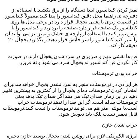
تمیز کردن کندانسور: ابتدا دستگاه را از برق بکشید.با استفاده از
دفترچه ی راهنما محل دقیق کندانسور را پیدا کنید.معمولاً کندانسور
در قسمت زیری یا پشتی یخچال قرار دارد.در برخی مدل ها روی
کندانسور یک صفحه قرار دارد،صفحه را بردارید و کندانسور را با
برس تمیز کنید.با استفاده از پارچه ی خشک و تمیز نیز می توانید آن
را تمیز کنید.کندانسور را سر جایش قرار دهید و بگذارید یخچال ۲۰
دقیقه کار کند.
فن ها نقشی مهم و ضروری در سرد شدن یخچال دارند.در صورت
کار نکردن فن کندانسور نه یخچال سرد می شود و نه فریزر.
خراب بودن ترموستات
هر ایرادی در ترموستات منجر به سرد نشدن یخچال خواهد شد.برای
امتحان کردن ترموستات دمای یخچال را از کمترین به بیشترین تغییر
دهید در این زمان صدای تیک می دهد اگر صدای تیک بدهد یعنی
ترموستات سالم است.اگر این صدا را ندهد ترموستات خراب
است.با مولتی متر هم می توانید ترموستات را تست کنید.ترموستات
قابل تعمیر نیست بلکه باید تعویض شود.
خراب شدن خازن
انرژی الکتریکی لازم برای روشن شدن یخچال توسط خازن ذخیره