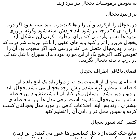
به تعویض ترموستات یخچال نیز بپردازید.
تراز نبود یخچال
در یخچال را بازکرده و آن را ر ها کنید،درب باید بسته شود.اگر درب
با زاویه ی ۴۵ درجه باز شود باید خودش بسته شود وگرنه بر روی
مهره ها فشار وارد می کند.برای برطرف کردن این مشکل باید
یخچال فریزر را تراز کنید.پایه های عقبی را بالاتر ببرید.واشر درب که
درب را به یخچال متصل می کند بررسی کنید اگر معیوب بود آن را
تعویض کنید.اگر هیچ یک از این موارد نبود دنبال سوراخ یا شل شدگی
در درب یا بدنه یخچال بگردید.
فضای ناکافی اطراف یخچال
فاصله ی یخچال از قسمت پشت از دیوار باید یک اینچ باشد.این
فاصله به منظور گرم نشدن بیش ازحد یخچال می باشد.یخچال باید
از دیوار دور باشد و وسایل دیگر کنار آن انباشته نشوند.این فاصله
بسته به مدل یخچال متفاوت است.برخی مدل ها نیاز به فاصله ی
بیشتری دارند پس ابتدا اطلاعات کافی در مورد مدل یخچالتان کسب
کرده و سپس محل قرار دادن آن را تنظیم کنید.
کثیفی کندانسور یخچال
مایع خنک کننده از داخل کندانسور ها عبور می کند،در این زمان
کندانسور گرما را می گیرد.کندانسور به مرورزمان کثیف شده و