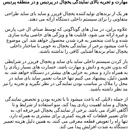
مهارت و تجربه بالای نمایندگی یخچال در پردیس و در منطقه پردیس
هر یک از برندهای تولیدکننده یخچال فریزر و ساید بای ساید طراحی
متفاوتی را برای سیستم داخلی دستگاه ارائه می دهند.
علاوه براین، در مدل های گوناگونی که توسط صنام، ال جی، پارس
و غیره ارائه می شود، قابلیت ها و ویژگی های خاصی پیاده سازی
شده و باعث منحصر به فرد شدن محصول خواهد شد. این موضوع
باعث میشود برخی از نمایندگی یخچال به خوبی با ساختار داخلی
یخچال تمام برندها آشنایی کافی را نداشته باشند.
باز کردن سیستم داخلی ساید بای ساید و یخچال فریزر در شرایطی
که بدون تجربه و دانش و مهارت باشد، خسارت های بسیار زیادی را
به همراه دارد و منجر به خرابی های بیشتر در دستگاه خواهد شد. به
همین دلیل، پیشنهاد می کنیم تنها خدمات تعمیر ساید بای ساید در
محل را ملاک بر مناسب بودن نمایندگی در نظر نگیرید و تجربه را نیز
مد نظر داشته باشید.
از جمله دلایلی که باعث میشود تا با تجربه بودن و تخصص نمایندگی
یخچال و ساید اهمیت زیادی پیدا کند، سو استفاده از شرایط و نا
آگاهی افراد می باشد. برخی از نمایندگی یخچال غیرحرفه ای، به
جای تعمیر قطعات که هزینه کمتری برای مشتری به همراه دارد،
تنها راه را تعویض قطعه معرفی می کنند. به همین دلیل هزینه تعمیر
دستگاه به شدت افزایش پیدا می کند.