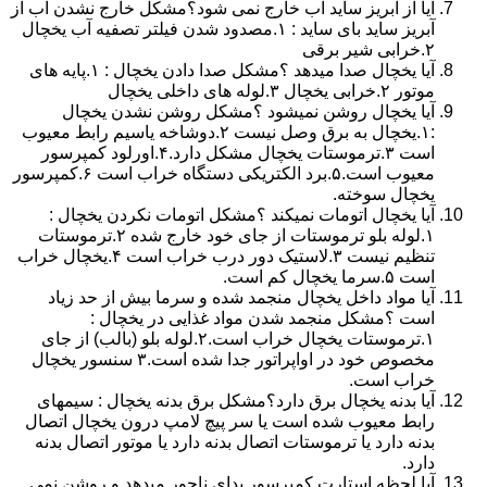
آیا از آبریز ساید آب خارج نمی شود؟مشکل خارج نشدن آب از
آبریز ساید بای ساید : ۱.مصدود شدن فیلتر تصفیه آب یخچال
۲.خرابی شیر برقی
آیا یخچال صدا میدهد ؟مشکل صدا دادن یخچال : ۱.پایه های
موتور ۲.خرابی یخچال ۳.لوله های داخلی یخچال
آیا یخچال روشن نمیشود ؟مشکل روشن نشدن یخچال
:۱.یخچال به برق وصل نیست ۲.دوشاخه یاسیم رابط معیوب
است ۳.ترموستات یخچال مشکل دارد.۴.اورلود کمپرسور
معیوب است.۵.برد الکتریکی دستگاه خراب است ۶.کمپرسور
یخچال سوخته.
آیا یخچال اتومات نمیکند ؟مشکل اتومات نکردن یخچال :
۱.لوله بلو ترموستات از جای خود خارج شده ۲.ترموستات
تنظیم نیست ۳.لاستیک دور درب خراب است ۴.یخچال خراب
است ۵.سرما یخچال کم است.
آیا مواد داخل یخچال منجمد شده و سرما بیش از حد زیاد
است ؟مشکل منجمد شدن مواد غذایی در یخچال :
۱.ترموستات یخچال خراب است.۲.لوله بلو (بالب) از جای
مخصوص خود در اواپراتور جدا شده است.۳ سنسور یخچال
خراب است.
آیا بدنه یخچال برق دارد؟مشکل برق بدنه یخچال : سیمهای
رابط معیوب شده است یا سر پیچ لامپ درون یخچال اتصال
بدنه دارد یا ترموستات اتصال بدنه دارد یا موتور اتصال بدنه
دارد.
آیا لحظه استارت کمپرسور یدای ناجور میدهد و روشن نمی