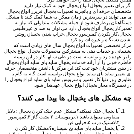
اگر برای تعمیر یخچال انواع یخچال خود به کمک نیاز دارید
متخصصان حرفه ای و باتجربه تعمیرات یخچال فریزر انواع یخچال
ما می توانند در سریعترین زمان ممکن به شما کمک کنند تا مشکل
دستگاهتان برطرف شود.از جمله مشکلات متداولی که نیاز به
تعمیرکار یخچال انواع یخچال دارد می توان به صدای غیرطبیعی
یخچال،کار نکردن کمپرسور یخچال،خراب شدن یخساز،روشن
نشدن دستگاه و غیره اشاره کرد.
مرکز تخصصی تعمیرات انواع یخچال سال های زیادی است که
پشتیبانی و خدمات دهی به مشترکین محصولات یخچال انواع یخچال
را بر عهده دارد و توانسته است در طی سالها کار در این زمینه
خاطره خوبی را از ارائه خدمات یخچال ساید بای ساید انواع یخچال
در ذهن مشتریان خود ثبت کند.این مرکز با داشتن متخصصان حرفه
ای تعمیر ساید بای ساید انواع یخچال توانسته است گام به گام با
فناوری روز دنیا کار تعمیر و سرویس ساید بای ساید انواع یخچال را
در تعمیرگاه مجاز یخچال انواع یخچال عهدهدار شود.
چه مشکل های یخچال ها پیدا می کنند؟
آیا یخچال خنک نمیکند؟مشکل عدم خنک کردن یخچال : دلایل
متفاوتی میتواند باشد ۱.ترموستات ۲.نشت گاز ۳.کمپرسور
۴.لاستیک درب ۵.خرابی فن.
آیا یخساز ساید بای ساید یخ نمیسازه؟مشکل کار نکردن
یخساز یخچال ساید بای ساید : ۱.ورودی آب بسته است ۲.شیر