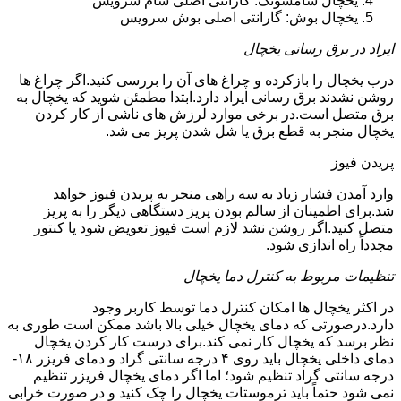
یخچال سامسونگ: گارانتی اصلی سام سرویس
یخچال بوش: گارانتی اصلی بوش سرویس
ایراد در برق رسانی یخچال
درب یخچال را بازکرده و چراغ های آن را بررسی کنید.اگر چراغ ها
روشن نشدند برق رسانی ایراد دارد.ابتدا مطمئن شوید که یخچال به
برق متصل است.در برخی موارد لرزش های ناشی از کار کردن
یخچال منجر به قطع برق یا شل شدن پریز می شد.
پریدن فیوز
وارد آمدن فشار زیاد به سه راهی منجر به پریدن فیوز خواهد
شد.برای اطمینان از سالم بودن پریز دستگاهی دیگر را به پریز
متصل کنید.اگر روشن نشد لازم است فیوز تعویض شود یا کنتور
مجدداً راه اندازی شود.
تنظیمات مربوط به کنترل دما یخچال
در اکثر یخچال ها امکان کنترل دما توسط کاربر وجود
دارد.درصورتی که دمای یخچال خیلی بالا باشد ممکن است طوری به
نظر برسد که یخچال کار نمی کند.برای درست کار کردن یخچال
دمای داخلی یخچال باید روی ۴ درجه سانتی گراد و دمای فریزر ۱۸-
درجه سانتی گراد تنظیم شود؛ اما اگر دمای یخچال فریزر تنظیم
نمی شود حتماً باید ترموستات یخچال را چک کنید و در صورت خرابی