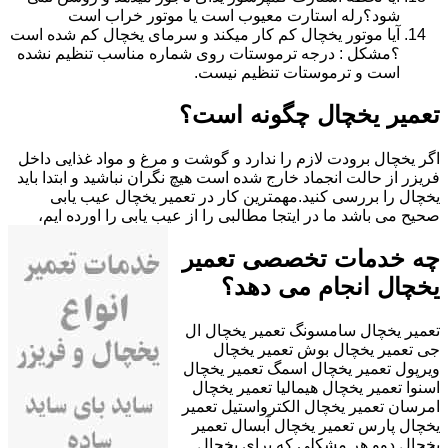
شود؟رله استارت معیوب است یا موتور خراب است
آیا موتور یخچال کم کار میکند و سرمای یخچال کم شده است
؟مشکل : درجه ترموستات روی شماره مناسب تنظیم نشده
است و ترموستات تنظیم نیست.
تعمیر یخچال چگونه است؟
اگر یخچال برودت لازم را ندارد و گوشت و مرغ و مواد غذایی داخل
فریزر از حالت انجماد خارج شده است هیچ نگران نباشید و ابتدا باید
یخچال را بررسی کنید.مهمترین کار در تعمیر یخچال عیب یابی
صحیح می باشد ما در ایتجا مطالبی را از عیب یابی را اورده ایم،
چه خدمات تخصصی تعمیر
یخچال انجام می دهد؟
تعمیر یخچال سامسونگ تعمیر یخچال ال
جی تعمیر یخچال بوش تعمیر یخچال
ویرپول تعمیر یخچال اسمگ تعمیر یخچال
اسنوا تعمیر یخچال هیمالیا تعمیر یخچال
امرسان تعمیر یخچال الکترواستیل تعمیر
یخچال پارس تعمیر یخچال آبسال تعمیر
یخچال دوو هر مشکلی که برای یخچال