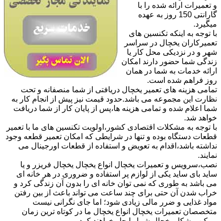
و تعمیرات ارائه شده را با
گارانتی 150 روز به عهده
میگیرد.
با توجه به اینکه تکنسین های
تعمیرکاران یخچال در سراسر
شهر و در نزدیکی محل کار یا
زندگی شما حضور دارند امکان
ارائه خدمات به شما در همان
روز فراهم شده است.
تمامی هزینه های تعمیر یخچال دریافتی از شما منصفانه و تحت
نظارت این مجموعه می باشد.حدود قیمت نیز پیش از انجام کار به
شما اعلام شده و تمامی هزینه ها،پس از پایان کار از شما دریافت
خواهد شد.
با توجه به مشکلات اقتصادی کشور،اولویت تکنسین های ما با تعمیر
قطعات دستگاه بوده و تنها در شرایطی که امکان تعمیر قطعه وجود
نداشته باشد،اقدام به تعویض و استفاده از قطعات اورجینال می
نمایند.
نصب،سرویس و تعمیرات یخچال انواع یخچال یخچال فریزر و یا
ساید بای ساید یکی از لوازم پر استفاده و ضروری در هر خانه ای
می باشد به طوری که نمی توان خانه ای را بدون آن زندگی کرد و
خراب شدن آن حتی برای چند ساعت می تواند باعث از بین رفتن
مواد غذایی و ضرر مالی زیادی شود؛ اما جای نگرانی نیست
متخصصان تعمیرات یخچال انواع یخچال ما در کوتاه ترین زمان
ممکن مشکل یخچال شما را حل خواهند کرد.