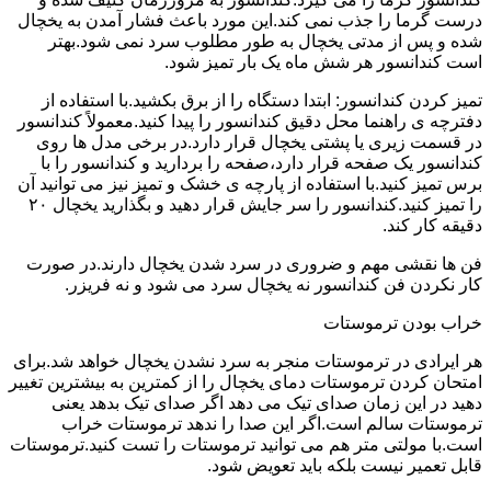
درست گرما را جذب نمی کند.این مورد باعث فشار آمدن به یخچال
شده و پس از مدتی یخچال به طور مطلوب سرد نمی شود.بهتر
است کندانسور هر شش ماه یک بار تمیز شود.
تمیز کردن کندانسور: ابتدا دستگاه را از برق بکشید.با استفاده از
دفترچه ی راهنما محل دقیق کندانسور را پیدا کنید.معمولاً کندانسور
در قسمت زیری یا پشتی یخچال قرار دارد.در برخی مدل ها روی
کندانسور یک صفحه قرار دارد،صفحه را بردارید و کندانسور را با
برس تمیز کنید.با استفاده از پارچه ی خشک و تمیز نیز می توانید آن
را تمیز کنید.کندانسور را سر جایش قرار دهید و بگذارید یخچال ۲۰
دقیقه کار کند.
فن ها نقشی مهم و ضروری در سرد شدن یخچال دارند.در صورت
کار نکردن فن کندانسور نه یخچال سرد می شود و نه فریزر.
خراب بودن ترموستات
هر ایرادی در ترموستات منجر به سرد نشدن یخچال خواهد شد.برای
امتحان کردن ترموستات دمای یخچال را از کمترین به بیشترین تغییر
دهید در این زمان صدای تیک می دهد اگر صدای تیک بدهد یعنی
ترموستات سالم است.اگر این صدا را ندهد ترموستات خراب
است.با مولتی متر هم می توانید ترموستات را تست کنید.ترموستات
قابل تعمیر نیست بلکه باید تعویض شود.