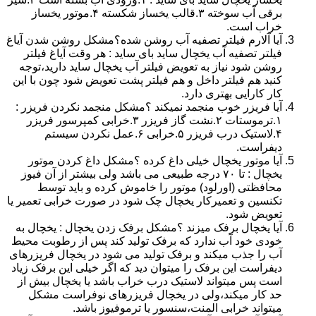
برقی آب سوخته ۳.قالب یخساز شکسته ۴.موتور یخساز
خراب است.
آیا آلارم فیلتر تصفیه آب روشن شده؟مشکل روشن شدن آیاغ
فیلتر تصفیه آب یخچال ساید بای ساید : هر وقت آیاغ فیلتر
روشن شود نیاز به تعویض فیلتر آب یخچال ساید دارید،توجه
کنید هم فیلتر داخل و هم فیلتر پشت تعویض شود چون با این
کار کارایی بهتری دارد.
آیا فریزر خوب منجمد نمیکند ؟مشکل منجمد نکردن فریزر :
۱.ترموستات ۲.نشت گاز فریزر ۳.خرابی کمپرسور فریزر
۴.لاستیک درب فریزر ۵.خرابی ۶.عمل نکردن سیستم
دیفراست.
آیا موتور یخچال خیلی داغ کرده ؟مشکل داغ کردن موتور
یخچال : تا ۷۰ درجه طبیعی می باشد ولی بیشتر از آن فیوز
محافظتی (اورلود) موتور را خاموش کرده و باید توسط
تکنسین و تعمیرکار یخچال چک شود در صورت خرابی تعمیر یا
تعویض شود.
آیا یخچال برفک میزند ؟مشکل برفک زدن یخچال : یخچال به
خودی خود آب ندارد که برفک تولید کند پس از رطوبت محیط
آب را جذب میکند و برفک تولید می شود در یخچال فریزرهای
دیفراست این برفک را میتوان دید که اگر خیلی این برفک زیاد
است پس میتواند لاستیک درب خراب باشد یا یخچال بیش از
حد کار میکند،ولی در یخچال فریزرهای نوفراست مشکل
میتواند خرابی المنت،سنسور یا ترموفیوز باشد.