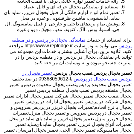
ارائه خدمات تعمیر لوازم خانگی برقی با قیمت اتحادیه
استفاده از نمایندگی یخچال حرفه ای و قابل اعتماد
تعمیر تمام انواع لوازم خانگی از قبیل یخچال فریزر، ساید بای
ساید، لباسشویی، ماشین ظرفشویی و غیره در محل
پوشش تمام برندهای داخلی و خارجی از قبیل سامسونگ، ال
جی، اسنوا، بوش، آاگ، کنوود، مدیا، مجیک، دوو و غیره
برای استفاده از خدمات
نمایندگی یخچال در پردیس و در منطقه
پردیس
می توانید به وب سایت https://www.repfridge.ir مراجعه
کنید. علاوه براین، برای آشنایی بیشتر با خدمات این مجموعه می
توانید نام نمایندگی یخچال در پردیس و در منطقه پردیس را در
اینترنت جستجو نموده و به وبسایت آن مراجعه کنید.
تعمیر یخچال پردیس
,
نصب یخچال پردیس
,
تعمیر یخچال در
پردیس
,
نصب یخچال در پردیس
,با-09368059612 در صد تخفف
تعمیر یخچال محدوده پردیس,نصب یخچال محدوده پردیس,
تعمیر
یخچال منطقه پردیس,نصب یخچال منطقه پردیس تعمیر
یخچال,نصب یخچال تعمیر یخچال شرکت تعمیر یخچال ادارات تعمیر
یخچال شرکت در پردیس تعمیر یخچال ادارات در پردیس تعمیر
یخچال با نرخ اتحاده,تعمیرات یخچال فریزر در پردیس,سرویس و
تعمیر یخچال در پردیس,سرویس و تعمیر یخچال منزل,تعمیرات
یخچال فریزر منزل تعمیر یخچال،فریزر و ساید بای ساید در محل-
تعمیرات انواع یخچال فریزر، تعمیر یخچال سایدبای‌ساید تعمیر
یخچال سامسونگ، تعمیر یخچال الجی، تعمیر یخچال امرسان، تعمیر