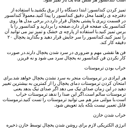
تمیز کردن کندانسور: ابتدا دستگاه را از برق بکشید.با استفاده از
دفترچه ی راهنما محل دقیق کندانسور را پیدا کنید.معمولاً کندانسور
در قسمت زیری یا پشتی یخچال قرار دارد.در برخی مدل ها روی
کندانسور یک صفحه قرار دارد،صفحه را بردارید و کندانسور را با
برس تمیز کنید.با استفاده از پارچه ی خشک و تمیز نیز می توانید آن
را تمیز کنید.کندانسور را سر جایش قرار دهید و بگذارید یخچال ۲۰
دقیقه کار کند.
فن ها نقشی مهم و ضروری در سرد شدن یخچال دارند.در صورت
کار نکردن فن کندانسور نه یخچال سرد می شود و نه فریزر.
خراب بودن ترموستات
هر ایرادی در ترموستات منجر به سرد نشدن یخچال خواهد شد.برای
امتحان کردن ترموستات دمای یخچال را از کمترین به بیشترین تغییر
دهید در این زمان صدای تیک می دهد اگر صدای تیک بدهد یعنی
ترموستات سالم است.اگر این صدا را ندهد ترموستات خراب
است.با مولتی متر هم می توانید ترموستات را تست کنید.ترموستات
قابل تعمیر نیست بلکه باید تعویض شود.
خراب شدن خازن
انرژی الکتریکی لازم برای روشن شدن یخچال توسط خازن ذخیره