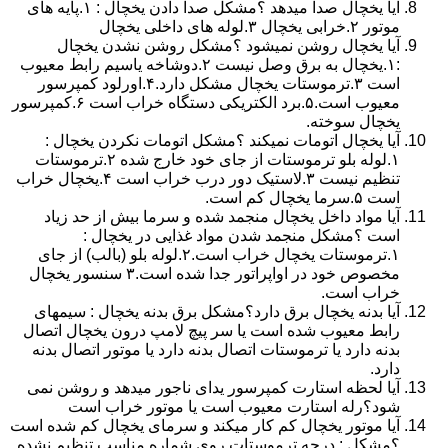
آیا یخچال صدا میدهد ؟مشکل صدا دادن یخچال : ۱.پایه های
موتور ۲.خرابی یخچال ۳.لوله های داخلی یخچال
آیا یخچال روشن نمیشود ؟مشکل روشن نشدن یخچال
:۱.یخچال به برق وصل نیست ۲.دوشاخه یاسیم رابط معیوب
است ۳.ترموستات یخچال مشکل دارد.۴.اورلود کمپرسور
معیوب است.۵.برد الکتریکی دستگاه خراب است ۶.کمپرسور
یخچال سوخته.
آیا یخچال اتومات نمیکند ؟مشکل اتومات نکردن یخچال :
۱.لوله بلو ترموستات از جای خود خارج شده ۲.ترموستات
تنظیم نیست ۳.لاستیک دور درب خراب است ۴.یخچال خراب
است ۵.سرما یخچال کم است.
آیا مواد داخل یخچال منجمد شده و سرما بیش از حد زیاد
است ؟مشکل منجمد شدن مواد غذایی در یخچال :
۱.ترموستات یخچال خراب است.۲.لوله بلو (بالب) از جای
مخصوص خود در اواپراتور جدا شده است.۳ سنسور یخچال
خراب است.
آیا بدنه یخچال برق دارد؟مشکل برق بدنه یخچال : سیمهای
رابط معیوب شده است یا سر پیچ لامپ درون یخچال اتصال
بدنه دارد یا ترموستات اتصال بدنه دارد یا موتور اتصال بدنه
دارد.
آیا لحظه استارت کمپرسور یدای ناجور میدهد و روشن نمی
شود؟رله استارت معیوب است یا موتور خراب است
آیا موتور یخچال کم کار میکند و سرمای یخچال کم شده است
؟مشکل : درجه ترموستات روی شماره مناسب تنظیم نشده