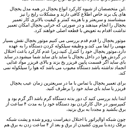
.این متخصصان از شیوه کارکرد انواع یخچال در همه مدل یخچال
های یک برند خاص اطلاع کافی دارند و مشکلات رایج را نیز
میشناسند و سریعتر و با هزینه کمتر و کیفیت بالاتری کار تعمیر
یخچال را انجام میدهند و در صورتی که خرابی یخچال امکان تعمیر
نداشت اقدام به تعویض با قطعه اصلی خواهند کرد.
موتور یخچال را قدم قدم بررسی می کنیم موتور یخچال نقش بسیار
مهمی را ایفا می کند،و وظیفه سیلکوله کردن دستگاه را به عهده
دارد،موتور یخچال خود را کنترل کنید،زیرا عدم کارکرد باعث اختلال
در گردش هوا در داخل یخچال یا ساید بای ساید شما میشود.در ساید
بای ساید اگر قسمت پایین فریزر یخ بزند و بالای فریزر مواد غذایی
انجماد نداشته باشد دستگاه معیوب می باشد که هوا را سیلکوله نمی
کند.
برای تعمیر یخچال با تماس با ما در سریعترین زمان عیب یخچال
فریزر یا ساید بای ساید خود را برطرف کنید.
ابتدا باید بررسی کنید ک دور بدنه دستگاه گرم باشد اگر گرم بود و
کمپرسور در حال کارکردن بود دستگاه خود را به مدت ۴ ساعت از
برق بکشید و مجددا به برق بزنید،
چون شبکه اوااپراتور با اختلال دیفراست روبرو شده و پشت شبکه
برفک زده.با بیرون کشیدن از برق و بعد از ۴ ساعت زدن به برق هم