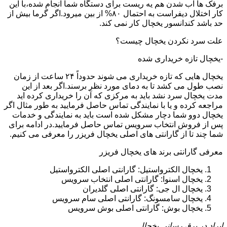
برفک ها اب شدن هم یه ریست برای دستگاه شما انجام شده،با این
کار اختلال دیفراست به احتمال ۸۰% از بین میرود.اگر گرما بیش از
حد باشد کندانسور یخچال کار نمی کند.
علت سرد نکردن یخچال چیست؟
-یخچال تازه خریداری شده
یخچال هایی که تازه خریداری می شوند حدوداً ۲۴ ساعت از زمان
نصب طول می کشد تا به دمای مورد نظر برسند.اگر بعد از این
مدت یخچال سرد نشد باید به مرکزی که آن را خریداری کرده اید
مراجعه کرده و یا با نمایندگی تماس حاصل فرمایید به طور مثال اگر
یخچال دوو شما دچار مشکل شده است باید به نمایندگی و خدمات
پس از فروش انتخاب سرویس تماس حاصل فرمایید.در ادامه برای
شما چند تا از گارانتی های اصلی یخچال فریزر را معرفی می کنیم.
معرفی گارانتی برند های یخچال فریزر
یخچال الکترواستیل: گارانتی اصلی الکترواستیل
یخچال اسنوا: گارانتی اصلی انتخاب سرویس
یخچال ال جی: گارانتی اصلی گلدیران
یخچال سامسونگ: گارانتی اصلی سام سرویس
یخچال بوش: گارانتی اصلی بوش سرویس
ایراد در برق رسانی یخچال