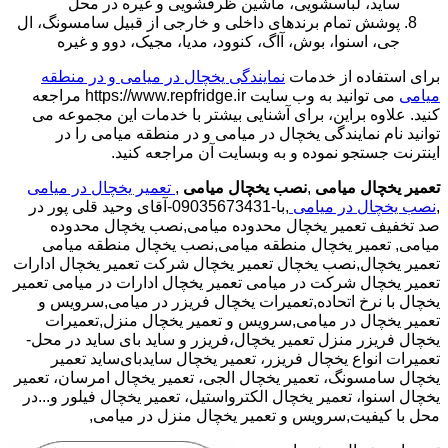
ساید، لباسشویی، ماشین ظرفشویی و غیره در محل
پوشش تمام برندهای داخلی و خارجی از قبیل سامسونگ، ال
جی، اسنوا، بوش، آاگ، کنوود، مدیا، مجیک، دوو و غیره
برای استفاده از خدمات
نمایندگی یخچال در میامی و در منطقه
میامی
می توانید به وب سایت https://www.repfridge.ir مراجعه
کنید. علاوه براین، برای آشنایی بیشتر با خدمات این مجموعه می
توانید نام نمایندگی یخچال در میامی و در منطقه میامی را در
اینترنت جستجو نموده و به وبسایت آن مراجعه کنید.
تعمیر یخچال میامی
,
نصب یخچال میامی
,
تعمیر یخچال در میامی
,
نصب یخچال در میامی
,با-09035673431-آقای وحید قلی پور در
صد تخفیف تعمیر یخچال محدوده میامی,نصب یخچال محدوده
میامی,
تعمیر یخچال منطقه میامی,نصب یخچال منطقه میامی
تعمیر یخچال,نصب یخچال تعمیر یخچال شرکت تعمیر یخچال ادارات
تعمیر یخچال شرکت در میامی تعمیر یخچال ادارات در میامی تعمیر
یخچال با نرخ اتحاده,تعمیرات یخچال فریزر در میامی,سرویس و
تعمیر یخچال در میامی,سرویس و تعمیر یخچال منزل,تعمیرات
یخچال فریزر منزل تعمیر یخچال،فریزر و ساید بای ساید در محل-
تعمیرات انواع یخچال فریزر، تعمیر یخچال سایدبای‌ساید تعمیر
یخچال سامسونگ، تعمیر یخچال الجی، تعمیر یخچال امرسان، تعمیر
یخچال اسنوا، تعمیر یخچال الکترواستیل، تعمیر یخچال فیلور و...در
محل با کیفیت,سرویس و تعمیر یخچال منزل در میامی,