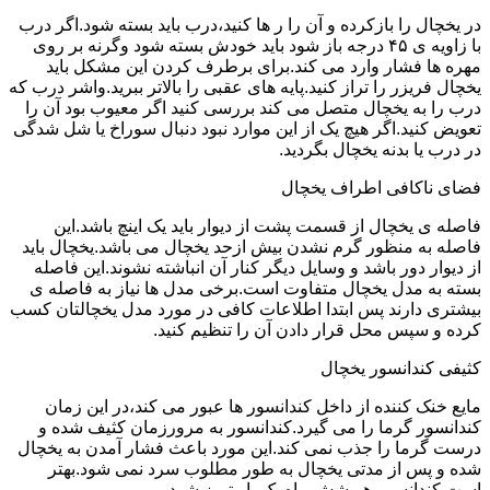
در یخچال را بازکرده و آن را ر ها کنید،درب باید بسته شود.اگر درب
با زاویه ی ۴۵ درجه باز شود باید خودش بسته شود وگرنه بر روی
مهره ها فشار وارد می کند.برای برطرف کردن این مشکل باید
یخچال فریزر را تراز کنید.پایه های عقبی را بالاتر ببرید.واشر درب که
درب را به یخچال متصل می کند بررسی کنید اگر معیوب بود آن را
تعویض کنید.اگر هیچ یک از این موارد نبود دنبال سوراخ یا شل شدگی
در درب یا بدنه یخچال بگردید.
فضای ناکافی اطراف یخچال
فاصله ی یخچال از قسمت پشت از دیوار باید یک اینچ باشد.این
فاصله به منظور گرم نشدن بیش ازحد یخچال می باشد.یخچال باید
از دیوار دور باشد و وسایل دیگر کنار آن انباشته نشوند.این فاصله
بسته به مدل یخچال متفاوت است.برخی مدل ها نیاز به فاصله ی
بیشتری دارند پس ابتدا اطلاعات کافی در مورد مدل یخچالتان کسب
کرده و سپس محل قرار دادن آن را تنظیم کنید.
کثیفی کندانسور یخچال
مایع خنک کننده از داخل کندانسور ها عبور می کند،در این زمان
کندانسور گرما را می گیرد.کندانسور به مرورزمان کثیف شده و
درست گرما را جذب نمی کند.این مورد باعث فشار آمدن به یخچال
شده و پس از مدتی یخچال به طور مطلوب سرد نمی شود.بهتر
است کندانسور هر شش ماه یک بار تمیز شود.