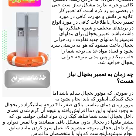
کافی وتجربه ندارند مشکل ساز است.حتی
در بعضی موارد لازم است که تعمیرکار
علاوه بر دانش و مهارت کافی در مورد
تعمیر یخچال،اطلاعات کافی در مورد انواع
در برندهای مختلف و شیوه عملکرد آنها
داشته باشد. تعمیر یخچال برای مدلهای
قدیمیتر با مدل‍های جدید تفاوت دارد.خرابی
یخچال باعث میشود که هوا به درستی سرد
نشود و فساد مواد غذایی توجه شما را
جلب میکند و پس مدتی متوجه خرابی
یخچال خواهید شد.
چه زمان به تعمیر یخچال نیاز
هست؟
در صورتی که موتور یخچال سالم باشد اما
خنک کنندگی آنطور که باید انجام نشود به
مرور زمان دمای مناسب بالای صفر تا ۴ درجه سانتیگراد در یخچال
به وجود نمیاید و این دما افزایش یافته و نتیجه آن گرم شدن فضای
داخل یخچال است.شما شاهد کپک زدن مواد غذایی خواهید بود که
پیشتر ماهها در یخچال بدون مشکل باقی میماندند و با لمس دیواره و
مواد داخل یخچال متوجه میشوید که عمل سرد کردن مانند سابق
انجام نمیشود.اینجاست که باید با متخصصان ما تماس