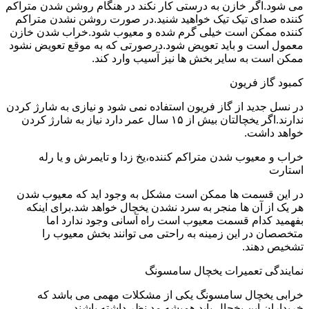
می شود.اگر خازن به درستی کار نکند در هنگام روشن شدن متراکم
کننده صدای تیک تیک خواهید شنید.در صورت روشن نشدن متراکم
کننده ممکن است خیلی گرم شده و معیوب شود.خراب شدن خازن
معمول است و باید تعویض شود.درصورتی که به موقع تعویض نشود
ممکن است به سایر بخش ها نیز آسیب وارد کند.
کمبود گاز فریون
در نسل جدید از گاز فریون استفاده نمی شود و نیازی به شارژ کردن
ندارند.اگر یخچالتان بیش از ۱۵ سال عمر دارد نیاز به شارژ کردن
خواهد داشت.
خراب و معیوب شدن متراکم کننده،یخ زدا و تایمرش و یا رله
استارت
در این قسمت ها ممکن است مشکل به وجود اید که معیوب شدن
هر یک از آن ها منجر به سرد نشدن یخچال خواهد شد.برای اینکه
بفهمید کدام قسمت معیوب است راه آسانی وجود ندارد اما
متخصصان در این زمینه به راحتی می توانند بخش معیوب را
تشخیص دهند.
نمایندگی تعمیرات یخچال سامسونگ
خرابی یخچال سامسونگ یکی از مشکلات مهمی می باشد که
خریداران این یخچال باید همیشه مد نظر داشته باشند.