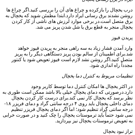
درب یخچال را بازکرده و چراغ های آن را بررسی کنید.اگر چراغ ها
روشن نشدند برق رسانی ایراد دارد.ابتدا مطمئن شوید که یخچال به
برق متصل است.در برخی موارد لرزش های ناشی از کار کردن
یخچال منجر به قطع برق یا شل شدن پریز می شد.
پریدن فیوز
وارد آمدن فشار زیاد به سه راهی منجر به پریدن فیوز خواهد
شد.برای اطمینان از سالم بودن پریز دستگاهی دیگر را به پریز
متصل کنید.اگر روشن نشد لازم است فیوز تعویض شود یا کنتور
مجدداً راه اندازی شود.
تنظیمات مربوط به کنترل دما یخچال
در اکثر یخچال ها امکان کنترل دما توسط کاربر وجود
دارد.درصورتی که دمای یخچال خیلی بالا باشد ممکن است طوری به
نظر برسد که یخچال کار نمی کند.برای درست کار کردن یخچال
دمای داخلی یخچال باید روی ۴ درجه سانتی گراد و دمای فریزر ۱۸-
درجه سانتی گراد تنظیم شود؛ اما اگر دمای یخچال فریزر تنظیم
نمی شود حتماً باید ترموستات یخچال را چک کنید و در صورت خرابی
به تعویض ترموستات یخچال نیز بپردازید.
تراز نبود یخچال