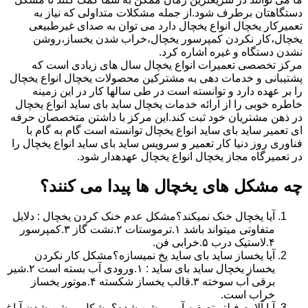
دستگاهتان برطرف شود.از جمله مشکلات متداولی که نیاز به
تعمیرکار یخچال انواع یخچال دارد می توان به صدای غیرطبیعی
یخچال،کار نکردن کمپرسور یخچال،خراب شدن یخساز،روشن
نشدن دستگاه و غیره اشاره کرد.
مرکز تخصصی تعمیرات انواع یخچال سال های زیادی است که
پشتیبانی و خدمات دهی به مشترکین محصولات یخچال انواع یخچال
را بر عهده دارد و توانسته است در طی سالها کار در این زمینه
خاطره خوبی را از ارائه خدمات یخچال ساید بای ساید انواع یخچال
در ذهن مشتریان خود ثبت کند.این مرکز با داشتن متخصصان حرفه
ای تعمیر ساید بای ساید انواع یخچال توانسته است گام به گام با
فناوری روز دنیا کار تعمیر و سرویس ساید بای ساید انواع یخچال را
در تعمیرگاه مجاز یخچال انواع یخچال عهدهدار شود.
چه مشکل های یخچال ها پیدا می کنند؟
آیا یخچال خنک نمیکند؟مشکل عدم خنک کردن یخچال : دلایل
متفاوتی میتواند باشد ۱.ترموستات ۲.نشت گاز ۳.کمپرسور
۴.لاستیک درب ۵.خرابی فن.
آیا یخساز ساید بای ساید یخ نمیسازه؟مشکل کار نکردن
یخساز یخچال ساید بای ساید : ۱.ورودی آب بسته است ۲.شیر
برقی آب سوخته ۳.قالب یخساز شکسته ۴.موتور یخساز
خراب است.
آیا آلارم فیلتر تصفیه آب روشن شده؟مشکل روشن شدن آیاغ