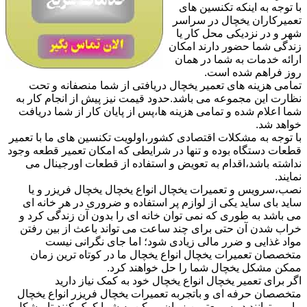
با توجه به اینکه تکنسین های
تعمیرکاران یخچال در سراسر
شهر و در نزدیکی محل کار یا
زندگی شما حضور دارند امکان
ارائه خدمات به شما در همان
روز فراهم شده است.
تمامی هزینه های تعمیر یخچال دریافتی از شما منصفانه و تحت
نظارت این مجموعه می باشد.حدود قیمت نیز پیش از انجام کار به
شما اعلام شده و تمامی هزینه ها،پس از پایان کار از شما دریافت
خواهد شد.
با توجه به مشکلات اقتصادی کشور،اولویت تکنسین های ما با تعمیر
قطعات دستگاه بوده و تنها در شرایطی که امکان تعمیر قطعه وجود
نداشته باشد،اقدام به تعویض و استفاده از قطعات اورجینال می
نمایند.
نصب،سرویس و تعمیرات یخچال انواع یخچال یخچال فریزر و یا
ساید بای ساید یکی از لوازم پر استفاده و ضروری در هر خانه ای
می باشد به طوری که نمی توان خانه ای را بدون آن زندگی کرد و
خراب شدن آن حتی برای چند ساعت می تواند باعث از بین رفتن
مواد غذایی و ضرر مالی زیادی شود؛ اما جای نگرانی نیست
متخصصان تعمیرات یخچال انواع یخچال ما در کوتاه ترین زمان
ممکن مشکل یخچال شما را حل خواهند کرد.
اگر برای تعمیر یخچال انواع یخچال خود به کمک نیاز دارید
متخصصان حرفه ای و باتجربه تعمیرات یخچال فریزر انواع یخچال
ما می توانند در سریعترین زمان ممکن به شما کمک کنند تا مشکل