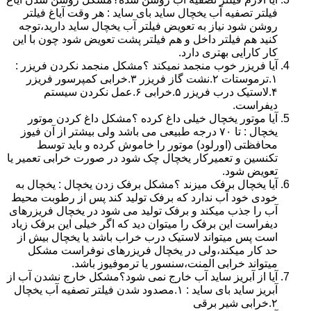
فیلتر تصفیه آب یخچال ساید بای ساید : هر وقت آیاغ فیلتر
روشن شود نیاز به تعویض فیلتر آب یخچال ساید دارید،توجه
کنید هم فیلتر داخل و هم فیلتر پشت تعویض شود چون با این
کار کارایی بهتری دارد.
آیا فریزر خوب منجمد نمیکند ؟مشکل منجمد نکردن فریزر :
۱.ترموستات ۲.نشت گاز فریزر ۳.خرابی کمپرسور فریزر
۴.لاستیک درب فریزر ۵.خرابی ۶.عمل نکردن سیستم
دیفراست.
آیا موتور یخچال خیلی داغ کرده ؟مشکل داغ کردن موتور
یخچال : تا ۷۰ درجه طبیعی می باشد ولی بیشتر از آن فیوز
محافظتی (اورلود) موتور را خاموش کرده و باید توسط
تکنسین و تعمیرکار یخچال چک شود در صورت خرابی تعمیر یا
تعویض شود.
آیا یخچال برفک میزند ؟مشکل برفک زدن یخچال : یخچال به
خودی خود آب ندارد که برفک تولید کند پس از رطوبت محیط
آب را جذب میکند و برفک تولید می شود در یخچال فریزرهای
دیفراست این برفک را میتوان دید که اگر خیلی این برفک زیاد
است پس میتواند لاستیک درب خراب باشد یا یخچال بیش از
حد کار میکند،ولی در یخچال فریزرهای نوفراست مشکل
میتواند خرابی المنت،سنسور یا ترموفیوز باشد.
آیا از آبریز ساید آب خارج نمی شود؟مشکل خارج نشدن آب از
آبریز ساید بای ساید : ۱.مصدود شدن فیلتر تصفیه آب یخچال
۲.خرابی شیر برقی