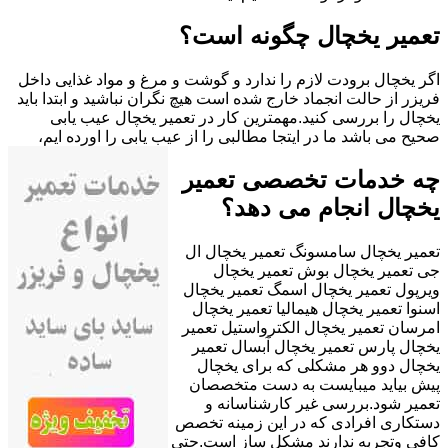
تعمیر یخچال چگونه است؟
اگر یخچال برودت لازم را ندارد و گوشت و مرغ و مواد غذایی داخل
فریزر از حالت انجماد خارج شده است هیچ نگران نباشید و ابتدا باید
یخچال را بررسی کنید.مهمترین کار در تعمیر یخچال عیب یابی
صحیح می باشد ما در ایتجا مطالبی را از عیب یابی را اورده ایم،
چه خدمات تخصصی تعمیر
یخچال انجام می دهد؟
تعمیر یخچال سامسونگ تعمیر یخچال ال
جی تعمیر یخچال بوش تعمیر یخچال
ویرپول تعمیر یخچال اسمگ تعمیر یخچال
اسنوا تعمیر یخچال هیمالیا تعمیر یخچال
امرسان تعمیر یخچال الکترواستیل تعمیر
یخچال پارس تعمیر یخچال آبسال تعمیر
یخچال دوو هر مشکلی که برای یخچال
پیش بیاید میبایست به دست متخصصان
تعمیر شود.بررسی غیر کارشناسانه و
دستکاری افرادی که در این زمینه تخصص
کافی وتجربه ندارند مشکل ساز است.حتی