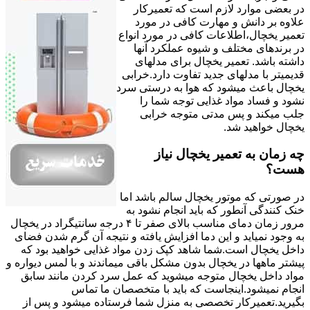
در بعضی موارد لازم است که تعمیرکار
علاوه بر دانش و مهارت کافی در مورد
تعمیر یخچال،اطلاعات کافی در مورد انواع
در برندهای مختلف و شیوه عملکرد آنها
داشته باشد. تعمیر یخچال برای مدلهای
قدیمیتر با مدل‍های جدید تفاوت دارد.خرابی
یخچال باعث میشود که هوا به درستی سرد
نشود و فساد مواد غذایی توجه شما را
جلب میکند و پس مدتی متوجه خرابی
یخچال خواهید شد.
چه زمان به تعمیر یخچال نیاز
هست؟
در صورتی که موتور یخچال سالم باشد اما
خنک کنندگی آنطور که باید انجام نشود به
مرور زمان دمای مناسب بالای صفر تا ۴ درجه سانتیگراد در یخچال
به وجود نمیاید و این دما افزایش یافته و نتیجه آن گرم شدن فضای
داخل یخچال است.شما شاهد کپک زدن مواد غذایی خواهید بود که
پیشتر ماهها در یخچال بدون مشکل باقی میماندند و با لمس دیواره و
مواد داخل یخچال متوجه میشوید که عمل سرد کردن مانند سابق
انجام نمیشود.اینجاست که باید با متخصصان ما تماس
بگیرید.تعمیرکار تخصصی به منزل شما فرستاده میشود و پس از