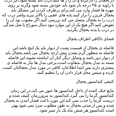
در یخچال را بازکرده و آن را ر ها کنید،درب باید بسته شود.اگر درب
با زاویه ی ۴۵ درجه باز شود باید خودش بسته شود وگرنه بر روی
مهره ها فشار وارد می کند.برای برطرف کردن این مشکل باید
یخچال فریزر را تراز کنید.پایه های عقبی را بالاتر ببرید.واشر درب که
درب را به یخچال متصل می کند بررسی کنید اگر معیوب بود آن را
تعویض کنید.اگر هیچ یک از این موارد نبود دنبال سوراخ یا شل شدگی
در درب یا بدنه یخچال بگردید.
فضای ناکافی اطراف یخچال
فاصله ی یخچال از قسمت پشت از دیوار باید یک اینچ باشد.این
فاصله به منظور گرم نشدن بیش ازحد یخچال می باشد.یخچال باید
از دیوار دور باشد و وسایل دیگر کنار آن انباشته نشوند.این فاصله
بسته به مدل یخچال متفاوت است.برخی مدل ها نیاز به فاصله ی
بیشتری دارند پس ابتدا اطلاعات کافی در مورد مدل یخچالتان کسب
کرده و سپس محل قرار دادن آن را تنظیم کنید.
کثیفی کندانسور یخچال
مایع خنک کننده از داخل کندانسور ها عبور می کند،در این زمان
کندانسور گرما را می گیرد.کندانسور به مرورزمان کثیف شده و
درست گرما را جذب نمی کند.این مورد باعث فشار آمدن به یخچال
شده و پس از مدتی یخچال به طور مطلوب سرد نمی شود.بهتر
است کندانسور هر شش ماه یک بار تمیز شود.