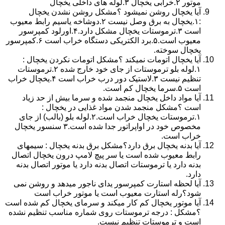
موتور ۲.خرابی یخچال ۳.لوله های داخلی یخچال
آیا یخچال روشن نمیشود ؟مشکل روشن نشدن یخچال
:۱.یخچال به برق وصل نیست ۲.دوشاخه یاسیم رابط معیوب
است ۳.ترموستات یخچال مشکل دارد.۴.اورلود کمپرسور
معیوب است.۵.برد الکتریکی دستگاه خراب است ۶.کمپرسور
یخچال سوخته.
آیا یخچال اتومات نمیکند ؟مشکل اتومات نکردن یخچال :
۱.لوله بلو ترموستات از جای خود خارج شده ۲.ترموستات
تنظیم نیست ۳.لاستیک دور درب خراب است ۴.یخچال خراب
است ۵.سرما یخچال کم است.
آیا مواد داخل یخچال منجمد شده و سرما بیش از حد زیاد
است ؟مشکل منجمد شدن مواد غذایی در یخچال :
۱.ترموستات یخچال خراب است.۲.لوله بلو (بالب) از جای
مخصوص خود در اواپراتور جدا شده است.۳ سنسور یخچال
خراب است.
آیا بدنه یخچال برق دارد؟مشکل برق بدنه یخچال : سیمهای
رابط معیوب شده است یا سر پیچ لامپ درون یخچال اتصال
بدنه دارد یا ترموستات اتصال بدنه دارد یا موتور اتصال بدنه
دارد.
آیا لحظه استارت کمپرسور یدای ناجور میدهد و روشن نمی
شود؟رله استارت معیوب است یا موتور خراب است
آیا موتور یخچال کم کار میکند و سرمای یخچال کم شده است
؟مشکل : درجه ترموستات روی شماره مناسب تنظیم نشده
است و ترموستات تنظیم نیست.