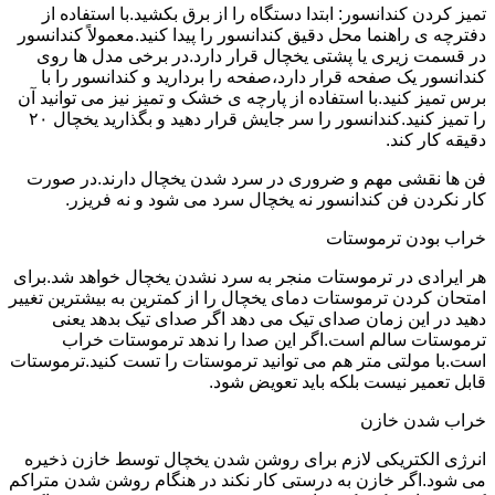
تمیز کردن کندانسور: ابتدا دستگاه را از برق بکشید.با استفاده از
دفترچه ی راهنما محل دقیق کندانسور را پیدا کنید.معمولاً کندانسور
در قسمت زیری یا پشتی یخچال قرار دارد.در برخی مدل ها روی
کندانسور یک صفحه قرار دارد،صفحه را بردارید و کندانسور را با
برس تمیز کنید.با استفاده از پارچه ی خشک و تمیز نیز می توانید آن
را تمیز کنید.کندانسور را سر جایش قرار دهید و بگذارید یخچال ۲۰
دقیقه کار کند.
فن ها نقشی مهم و ضروری در سرد شدن یخچال دارند.در صورت
کار نکردن فن کندانسور نه یخچال سرد می شود و نه فریزر.
خراب بودن ترموستات
هر ایرادی در ترموستات منجر به سرد نشدن یخچال خواهد شد.برای
امتحان کردن ترموستات دمای یخچال را از کمترین به بیشترین تغییر
دهید در این زمان صدای تیک می دهد اگر صدای تیک بدهد یعنی
ترموستات سالم است.اگر این صدا را ندهد ترموستات خراب
است.با مولتی متر هم می توانید ترموستات را تست کنید.ترموستات
قابل تعمیر نیست بلکه باید تعویض شود.
خراب شدن خازن
انرژی الکتریکی لازم برای روشن شدن یخچال توسط خازن ذخیره
می شود.اگر خازن به درستی کار نکند در هنگام روشن شدن متراکم