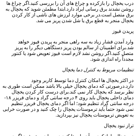
درب یخچال را بازکرده و چراغ های آن را بررسی کنید.اگر چراغ ها
روشن نشدند برق رسانی ایراد دارد.ابتدا مطمئن شوید که یخچال به
برق متصل است.در برخی موارد لرزش های ناشی از کار کردن
یخچال منجر به قطع برق یا شل شدن پریز می شد.
پریدن فیوز
وارد آمدن فشار زیاد به سه راهی منجر به پریدن فیوز خواهد
شد.برای اطمینان از سالم بودن پریز دستگاهی دیگر را به پریز
متصل کنید.اگر روشن نشد لازم است فیوز تعویض شود یا کنتور
مجدداً راه اندازی شود.
تنظیمات مربوط به کنترل دما یخچال
در اکثر یخچال ها امکان کنترل دما توسط کاربر وجود
دارد.درصورتی که دمای یخچال خیلی بالا باشد ممکن است طوری به
نظر برسد که یخچال کار نمی کند.برای درست کار کردن یخچال
دمای داخلی یخچال باید روی ۴ درجه سانتی گراد و دمای فریزر ۱۸-
درجه سانتی گراد تنظیم شود؛ اما اگر دمای یخچال فریزر تنظیم
نمی شود حتماً باید ترموستات یخچال را چک کنید و در صورت خرابی
به تعویض ترموستات یخچال نیز بپردازید.
تراز نبود یخچال