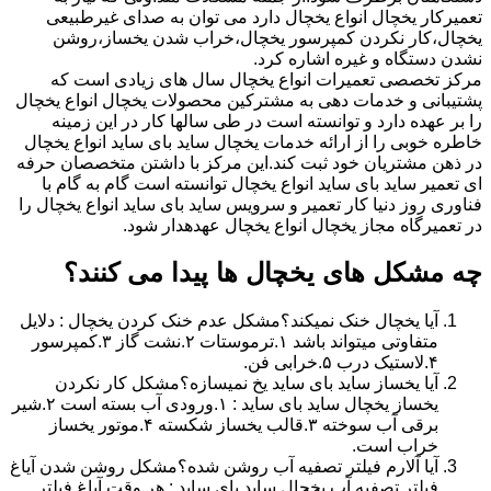
تعمیرکار یخچال انواع یخچال دارد می توان به صدای غیرطبیعی
یخچال،کار نکردن کمپرسور یخچال،خراب شدن یخساز،روشن
نشدن دستگاه و غیره اشاره کرد.
مرکز تخصصی تعمیرات انواع یخچال سال های زیادی است که
پشتیبانی و خدمات دهی به مشترکین محصولات یخچال انواع یخچال
را بر عهده دارد و توانسته است در طی سالها کار در این زمینه
خاطره خوبی را از ارائه خدمات یخچال ساید بای ساید انواع یخچال
در ذهن مشتریان خود ثبت کند.این مرکز با داشتن متخصصان حرفه
ای تعمیر ساید بای ساید انواع یخچال توانسته است گام به گام با
فناوری روز دنیا کار تعمیر و سرویس ساید بای ساید انواع یخچال را
در تعمیرگاه مجاز یخچال انواع یخچال عهدهدار شود.
چه مشکل های یخچال ها پیدا می کنند؟
آیا یخچال خنک نمیکند؟مشکل عدم خنک کردن یخچال : دلایل
متفاوتی میتواند باشد ۱.ترموستات ۲.نشت گاز ۳.کمپرسور
۴.لاستیک درب ۵.خرابی فن.
آیا یخساز ساید بای ساید یخ نمیسازه؟مشکل کار نکردن
یخساز یخچال ساید بای ساید : ۱.ورودی آب بسته است ۲.شیر
برقی آب سوخته ۳.قالب یخساز شکسته ۴.موتور یخساز
خراب است.
آیا آلارم فیلتر تصفیه آب روشن شده؟مشکل روشن شدن آیاغ
فیلتر تصفیه آب یخچال ساید بای ساید : هر وقت آیاغ فیلتر