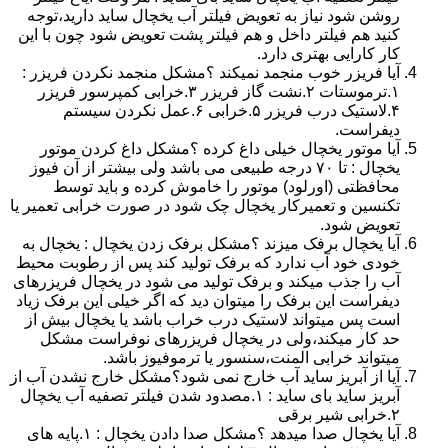
روشن شود نیاز به تعویض فیلتر آب یخچال ساید دارید،توجه
کنید هم فیلتر داخل و هم فیلتر پشت تعویض شود چون با این
کار کارایی بهتری دارد.
آیا فریزر خوب منجمد نمیکند ؟مشکل منجمد نکردن فریزر :
۱.ترموستات ۲.نشت گاز فریزر ۳.خرابی کمپرسور فریزر
۴.لاستیک درب فریزر ۵.خرابی ۶.عمل نکردن سیستم
دیفراست.
آیا موتور یخچال خیلی داغ کرده ؟مشکل داغ کردن موتور
یخچال : تا ۷۰ درجه طبیعی می باشد ولی بیشتر از آن فیوز
محافظتی (اورلود) موتور را خاموش کرده و باید توسط
تکنسین و تعمیرکار یخچال چک شود در صورت خرابی تعمیر یا
تعویض شود.
آیا یخچال برفک میزند ؟مشکل برفک زدن یخچال : یخچال به
خودی خود آب ندارد که برفک تولید کند پس از رطوبت محیط
آب را جذب میکند و برفک تولید می شود در یخچال فریزرهای
دیفراست این برفک را میتوان دید که اگر خیلی این برفک زیاد
است پس میتواند لاستیک درب خراب باشد یا یخچال بیش از
حد کار میکند،ولی در یخچال فریزرهای نوفراست مشکل
میتواند خرابی المنت،سنسور یا ترموفیوز باشد.
آیا از آبریز ساید آب خارج نمی شود؟مشکل خارج نشدن آب از
آبریز ساید بای ساید : ۱.مصدود شدن فیلتر تصفیه آب یخچال
۲.خرابی شیر برقی
آیا یخچال صدا میدهد ؟مشکل صدا دادن یخچال : ۱.پایه های