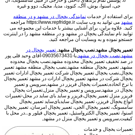
پوشش تمام برندهای داخلی و خارجی از قبیل سامسونگ، ال
جی، اسنوا، بوش، آاگ، کنوود، مدیا، مجیک، دوو و غیره
برای استفاده از خدمات
نمایندگی یخچال در مشهد و در منطقه
مشهد
می توانید به وب سایت https://www.repfridge.ir مراجعه
کنید. علاوه براین، برای آشنایی بیشتر با خدمات این مجموعه می
توانید نام نمایندگی یخچال در مشهد و در منطقه مشهد را در اینترنت
جستجو نموده و به وبسایت آن مراجعه کنید.
تعمیر یخچال مشهد
,
نصب یخچال مشهد
,
تعمیر یخچال در
مشهد
,
نصب یخچال در مشهد
,با-09035673431-آقای وحید قلی پور
در صد تخفیف تعمیر یخچال محدوده مشهد,نصب یخچال محدوده
مشهد,
تعمیر یخچال منطقه مشهد,نصب یخچال منطقه مشهد تعمیر
یخچال,نصب یخچال تعمیر یخچال شرکت تعمیر یخچال ادارات تعمیر
یخچال شرکت در مشهد تعمیر یخچال ادارات در مشهد تعمیر یخچال
با نرخ اتحاده,تعمیرات یخچال فریزر در مشهد,سرویس و تعمیر
یخچال در مشهد,سرویس و تعمیر یخچال منزل,تعمیرات یخچال
فریزر منزل تعمیر یخچال،فریزر و ساید بای ساید در محل-تعمیرات
انواع یخچال فریزر، تعمیر یخچال سایدبای‌ساید تعمیر یخچال
سامسونگ، تعمیر یخچال الجی، تعمیر یخچال امرسان، تعمیر یخچال
اسنوا، تعمیر یخچال الکترواستیل، تعمیر یخچال فیلور و...در محل با
کیفیت,سرویس و تعمیر یخچال منزل در مشهد,
تعمیرات یخچال و خدمات
نصب،سرویس و یخچال فریزر