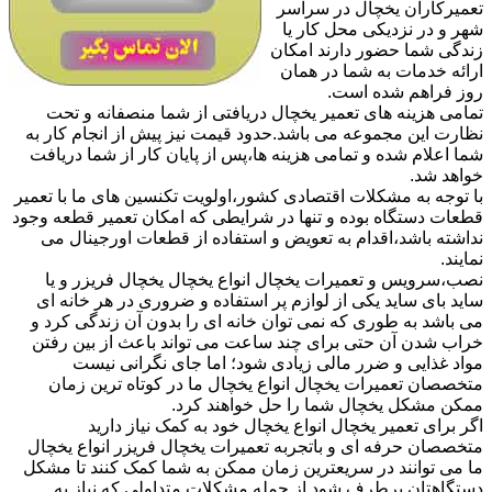
تعمیرکاران یخچال در سراسر
شهر و در نزدیکی محل کار یا
زندگی شما حضور دارند امکان
ارائه خدمات به شما در همان
روز فراهم شده است.
تمامی هزینه های تعمیر یخچال دریافتی از شما منصفانه و تحت
نظارت این مجموعه می باشد.حدود قیمت نیز پیش از انجام کار به
شما اعلام شده و تمامی هزینه ها،پس از پایان کار از شما دریافت
خواهد شد.
با توجه به مشکلات اقتصادی کشور،اولویت تکنسین های ما با تعمیر
قطعات دستگاه بوده و تنها در شرایطی که امکان تعمیر قطعه وجود
نداشته باشد،اقدام به تعویض و استفاده از قطعات اورجینال می
نمایند.
نصب،سرویس و تعمیرات یخچال انواع یخچال یخچال فریزر و یا
ساید بای ساید یکی از لوازم پر استفاده و ضروری در هر خانه ای
می باشد به طوری که نمی توان خانه ای را بدون آن زندگی کرد و
خراب شدن آن حتی برای چند ساعت می تواند باعث از بین رفتن
مواد غذایی و ضرر مالی زیادی شود؛ اما جای نگرانی نیست
متخصصان تعمیرات یخچال انواع یخچال ما در کوتاه ترین زمان
ممکن مشکل یخچال شما را حل خواهند کرد.
اگر برای تعمیر یخچال انواع یخچال خود به کمک نیاز دارید
متخصصان حرفه ای و باتجربه تعمیرات یخچال فریزر انواع یخچال
ما می توانند در سریعترین زمان ممکن به شما کمک کنند تا مشکل
دستگاهتان برطرف شود.از جمله مشکلات متداولی که نیاز به