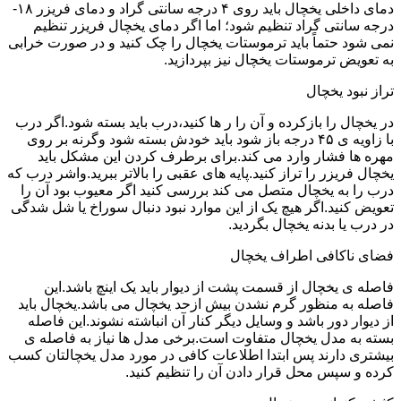
دمای داخلی یخچال باید روی ۴ درجه سانتی گراد و دمای فریزر ۱۸-
درجه سانتی گراد تنظیم شود؛ اما اگر دمای یخچال فریزر تنظیم
نمی شود حتماً باید ترموستات یخچال را چک کنید و در صورت خرابی
به تعویض ترموستات یخچال نیز بپردازید.
تراز نبود یخچال
در یخچال را بازکرده و آن را ر ها کنید،درب باید بسته شود.اگر درب
با زاویه ی ۴۵ درجه باز شود باید خودش بسته شود وگرنه بر روی
مهره ها فشار وارد می کند.برای برطرف کردن این مشکل باید
یخچال فریزر را تراز کنید.پایه های عقبی را بالاتر ببرید.واشر درب که
درب را به یخچال متصل می کند بررسی کنید اگر معیوب بود آن را
تعویض کنید.اگر هیچ یک از این موارد نبود دنبال سوراخ یا شل شدگی
در درب یا بدنه یخچال بگردید.
فضای ناکافی اطراف یخچال
فاصله ی یخچال از قسمت پشت از دیوار باید یک اینچ باشد.این
فاصله به منظور گرم نشدن بیش ازحد یخچال می باشد.یخچال باید
از دیوار دور باشد و وسایل دیگر کنار آن انباشته نشوند.این فاصله
بسته به مدل یخچال متفاوت است.برخی مدل ها نیاز به فاصله ی
بیشتری دارند پس ابتدا اطلاعات کافی در مورد مدل یخچالتان کسب
کرده و سپس محل قرار دادن آن را تنظیم کنید.