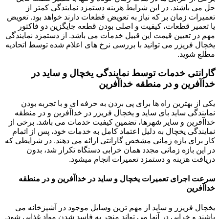
حل می باشند. در این شرایط هزینه دستمزد نمایندگی کمتر از
تعمیرات زمان بر که نیاز به تعویض قطعات دارند خواهد بود. تعویض
یا تعمیر قطعات، کیفیت و اصلی بودن قطعه جایگزین دو فاکتور
مهم در تعیین قیمت این قبیل خدمات می باشد. از دستمزد نمایندگی
یخچال فریزر می توانید با بررسی نرخ های اعلام شده توسط اتحادیه
مطلع شوید.
گارانتی خدمات توسط نمایندگی یخچال و ساید در
خداآفرین و در منطقه خداآفرین
یکی از بهترین راه ها برای پی بردن به حرفه ای و با تجربه بودن
نمایندگی ساید بای ساید و یخچال فریزر در خداآفرین و در منطقه
خداآفرین و سایر شهرها، تضمین کیفیت خدمات می باشد. برخی از
نمایندگی یخچال به دلیل اعتماد کامل به خدمات خود، پس از اتمام
کار برای بازه زمانی مشخص گارانتی ارائه می دهند. در شرایطی که
در این بازه زمانی مجدد همان خرابی دستگاه تکرار شد، بدون
دریافت هزینه و دستمزد تعمیرات انجام میشود.
سرعت اجرای تعمیرات یخچال و ساید در خداآفرین و در منطقه
خداآفرین
یخچال فریزر و ساید از مهم ترین وسایل موجود در آشپزخانه می
باشند و خرابی در آنها می تواند منجر به فاسد شدن مواد غذایی شود.