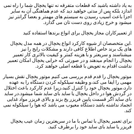
به یاد داشته باشید که قطعات متفرقه نه تنها یخچال شما را راه نمی
اندازد بلکه پس از مدتی خواهید دید که عدم هماهنگی آن به سایر
اجزا باعث آسیب رسیدن به سیستم های مهمتر و بعضا گرانتر نیز
میشود و خرج زیادی روی دست تان می گذارد.
از تعمیرکاران مجاز یخچال برای انواع برندها استفاده کنید
.این متخصصان از شیوه کارکرد انواع یخچال در همه مدل یخچال
های یک برند خاص اطلاع کافی دارند و مشکلات رایج را نیز
میشناسند و سریعتر و با هزینه کمتر و کیفیت بالاتری کار تعمیر
یخچال را انجام میدهند و در صورتی که خرابی یخچال امکان تعمیر
نداشت اقدام به تعویض با قطعه اصلی خواهند کرد.
موتور یخچال را قدم قدم بررسی می کنیم موتور یخچال نقش بسیار
مهمی را ایفا می کند،و وظیفه سیلکوله کردن دستگاه را به عهده
دارد،موتور یخچال خود را کنترل کنید،زیرا عدم کارکرد باعث اختلال
در گردش هوا در داخل یخچال یا ساید بای ساید شما میشود.در ساید
بای ساید اگر قسمت پایین فریزر یخ بزند و بالای فریزر مواد غذایی
انجماد نداشته باشد دستگاه معیوب می باشد که هوا را سیلکوله نمی
کند.
برای تعمیر یخچال با تماس با ما در سریعترین زمان عیب یخچال
فریزر یا ساید بای ساید خود را برطرف کنید.