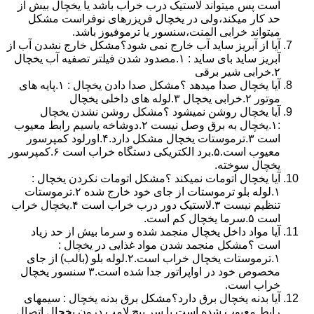
است پس میتواند لاستیک درب خراب باشد یا یخچال بیش از
حد کار میکند،ولی در یخچال فریزرهای نوفراست مشکل
میتواند خرابی المنت،سنسور یا ترموفیوز باشد.
آیا از آبریز ساید آب خارج نمی شود؟مشکل خارج نشدن آب از
آبریز ساید بای ساید : ۱.مصدود شدن فیلتر تصفیه آب یخچال
۲.خرابی شیر برقی
آیا یخچال صدا میدهد ؟مشکل صدا دادن یخچال : ۱.پایه های
موتور ۲.خرابی یخچال ۳.لوله های داخلی یخچال
آیا یخچال روشن نمیشود ؟مشکل روشن نشدن یخچال
:۱.یخچال به برق وصل نیست ۲.دوشاخه یاسیم رابط معیوب
است ۳.ترموستات یخچال مشکل دارد.۴.اورلود کمپرسور
معیوب است.۵.برد الکتریکی دستگاه خراب است ۶.کمپرسور
یخچال سوخته.
آیا یخچال اتومات نمیکند ؟مشکل اتومات نکردن یخچال :
۱.لوله بلو ترموستات از جای خود خارج شده ۲.ترموستات
تنظیم نیست ۳.لاستیک دور درب خراب است ۴.یخچال خراب
است ۵.سرما یخچال کم است.
آیا مواد داخل یخچال منجمد شده و سرما بیش از حد زیاد
است ؟مشکل منجمد شدن مواد غذایی در یخچال :
۱.ترموستات یخچال خراب است.۲.لوله بلو (بالب) از جای
مخصوص خود در اواپراتور جدا شده است.۳ سنسور یخچال
خراب است.
آیا بدنه یخچال برق دارد؟مشکل برق بدنه یخچال : سیمهای
رابط معیوب شده است یا سر پیچ لامپ درون یخچال اتصال