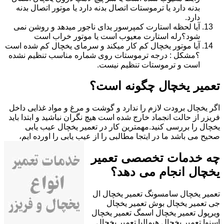
بدنه دارد یا ترموستات اتصال بدنه دارد یا موتور اتصال بدنه
دارد.
آیا لحظه استارت کمپرسور یدای ناجور میدهد و روشن نمی
شود؟رله استارت معیوب است یا موتور خراب است
آیا موتور یخچال کم کار میکند و سرمای یخچال کم شده است
؟مشکل : درجه ترموستات روی شماره مناسب تنظیم نشده
است و ترموستات تنظیم نیست.
تعمیر یخچال چگونه است؟
اگر یخچال برودت لازم را ندارد و گوشت و مرغ و مواد غذایی داخل
فریزر از حالت انجماد خارج شده است هیچ نگران نباشید و ابتدا باید
یخچال را بررسی کنید.مهمترین کار در تعمیر یخچال عیب یابی
صحیح می باشد ما در ایتجا مطالبی را از عیب یابی را اورده ایم،
چه خدمات تخصصی تعمیر
یخچال انجام می دهد؟
تعمیر یخچال سامسونگ تعمیر یخچال ال
جی تعمیر یخچال بوش تعمیر یخچال
ویرپول تعمیر یخچال اسمگ تعمیر یخچال
اسنوا تعمیر یخچال هیمالیا تعمیر یخچال