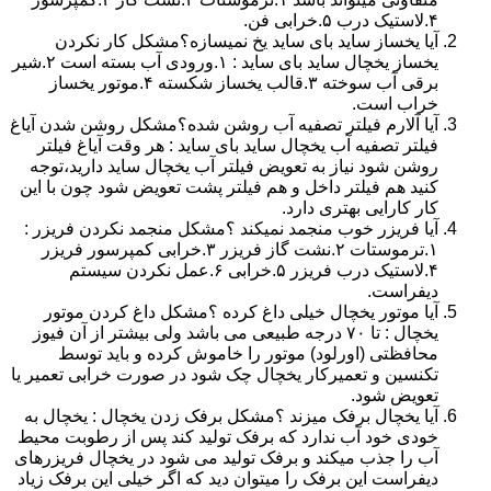
۴.لاستیک درب ۵.خرابی فن.
آیا یخساز ساید بای ساید یخ نمیسازه؟مشکل کار نکردن
یخساز یخچال ساید بای ساید : ۱.ورودی آب بسته است ۲.شیر
برقی آب سوخته ۳.قالب یخساز شکسته ۴.موتور یخساز
خراب است.
آیا آلارم فیلتر تصفیه آب روشن شده؟مشکل روشن شدن آیاغ
فیلتر تصفیه آب یخچال ساید بای ساید : هر وقت آیاغ فیلتر
روشن شود نیاز به تعویض فیلتر آب یخچال ساید دارید،توجه
کنید هم فیلتر داخل و هم فیلتر پشت تعویض شود چون با این
کار کارایی بهتری دارد.
آیا فریزر خوب منجمد نمیکند ؟مشکل منجمد نکردن فریزر :
۱.ترموستات ۲.نشت گاز فریزر ۳.خرابی کمپرسور فریزر
۴.لاستیک درب فریزر ۵.خرابی ۶.عمل نکردن سیستم
دیفراست.
آیا موتور یخچال خیلی داغ کرده ؟مشکل داغ کردن موتور
یخچال : تا ۷۰ درجه طبیعی می باشد ولی بیشتر از آن فیوز
محافظتی (اورلود) موتور را خاموش کرده و باید توسط
تکنسین و تعمیرکار یخچال چک شود در صورت خرابی تعمیر یا
تعویض شود.
آیا یخچال برفک میزند ؟مشکل برفک زدن یخچال : یخچال به
خودی خود آب ندارد که برفک تولید کند پس از رطوبت محیط
آب را جذب میکند و برفک تولید می شود در یخچال فریزرهای
دیفراست این برفک را میتوان دید که اگر خیلی این برفک زیاد