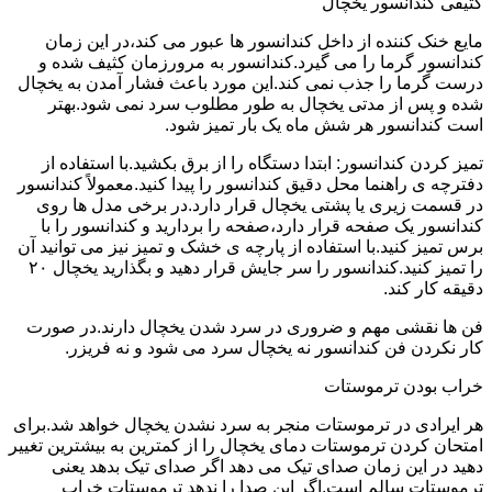
کثیفی کندانسور یخچال
مایع خنک کننده از داخل کندانسور ها عبور می کند،در این زمان
کندانسور گرما را می گیرد.کندانسور به مرورزمان کثیف شده و
درست گرما را جذب نمی کند.این مورد باعث فشار آمدن به یخچال
شده و پس از مدتی یخچال به طور مطلوب سرد نمی شود.بهتر
است کندانسور هر شش ماه یک بار تمیز شود.
تمیز کردن کندانسور: ابتدا دستگاه را از برق بکشید.با استفاده از
دفترچه ی راهنما محل دقیق کندانسور را پیدا کنید.معمولاً کندانسور
در قسمت زیری یا پشتی یخچال قرار دارد.در برخی مدل ها روی
کندانسور یک صفحه قرار دارد،صفحه را بردارید و کندانسور را با
برس تمیز کنید.با استفاده از پارچه ی خشک و تمیز نیز می توانید آن
را تمیز کنید.کندانسور را سر جایش قرار دهید و بگذارید یخچال ۲۰
دقیقه کار کند.
فن ها نقشی مهم و ضروری در سرد شدن یخچال دارند.در صورت
کار نکردن فن کندانسور نه یخچال سرد می شود و نه فریزر.
خراب بودن ترموستات
هر ایرادی در ترموستات منجر به سرد نشدن یخچال خواهد شد.برای
امتحان کردن ترموستات دمای یخچال را از کمترین به بیشترین تغییر
دهید در این زمان صدای تیک می دهد اگر صدای تیک بدهد یعنی
ترموستات سالم است.اگر این صدا را ندهد ترموستات خراب