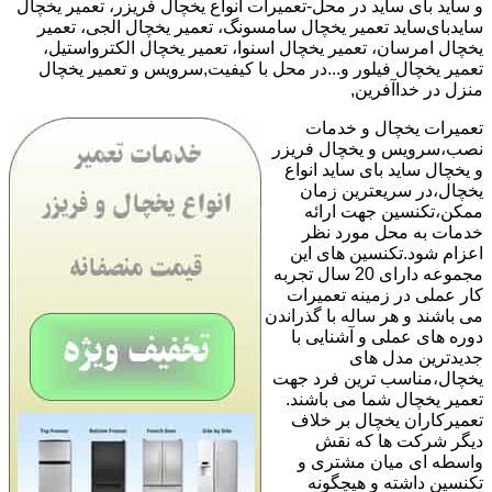
و ساید بای ساید در محل-تعمیرات انواع یخچال فریزر، تعمیر یخچال
سایدبای‌ساید تعمیر یخچال سامسونگ، تعمیر یخچال الجی، تعمیر
یخچال امرسان، تعمیر یخچال اسنوا، تعمیر یخچال الکترواستیل،
تعمیر یخچال فیلور و...در محل با کیفیت,سرویس و تعمیر یخچال
منزل در خداآفرین,
تعمیرات یخچال و خدمات
نصب،سرویس و یخچال فریزر
و یخچال ساید بای ساید انواع
یخچال،در سریعترین زمان
ممکن،تکنسین جهت ارائه
خدمات به محل مورد نظر
اعزام شود.تکنسین های این
مجموعه دارای 20 سال تجربه
کار عملی در زمینه تعمیرات
می باشند و هر ساله با گذراندن
دوره های عملی و آشنایی با
جدیدترین مدل های
یخچال،مناسب ترین فرد جهت
تعمیر یخچال شما می باشند.
تعمیرکاران یخچال بر خلاف
دیگر شرکت ها که نقش
واسطه ای میان مشتری و
تکنسین داشته و هیچگونه