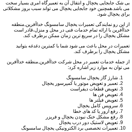
بی شک جابجایی یخچال و انتقال آن به تعمیرگاه امری بسیار سخت
می باشد.همچنین خود جابجایی یخچال می تواند سبب بروز مشکلاتی
برای یخچال شود.
از این رو نمایندگی تعمیرات یخچال سامسونگ خداآفرین,منطقه
خداآفرین با ارائه تمام خدمات فنی در محل و منزل،قادر است
مشکل یخچال را در سریع ترین زمان ممکن برطرف کند.
تعمیرات در محل باعث می شود شما با کمترین دغدغه بتوانید
مشکل یخچال را برطرف کند.
از جمله خدمات تعمیر در محل شرکت خداآفرین,منطقه خداآفرین
می توان به موارد زیر اشاره کرد:
شارژ گاز یخچال سامسونگ
تعمیر و تعویض موتور یا کمپرسور یخچال
تعویض قطعات دیفراست
تعویض فن ها
تعویض فیلتر ها
سرویس کامل یخچال
رفع ارور یا کد های خطا
رفع مشکل خنک نبودن یخچال و فریزر
تعویض لاستیک دور درب یخچال
تعمیرات تخصصی برد الکترونیکی یخچال سامسونگ