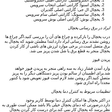
یخچال الکترواستیل: گارانتی اصلی الکترواستیل
یخچال اسنوا: گارانتی اصلی انتخاب سرویس
یخچال ال جی: گارانتی اصلی گلدیران
یخچال سامسونگ: گارانتی اصلی سام سرویس
یخچال بوش: گارانتی اصلی بوش سرویس
ایراد در برق رسانی یخچال
درب یخچال را بازکرده و چراغ های آن را بررسی کنید.اگر چراغ ها
روشن نشدند برق رسانی ایراد دارد.ابتدا مطمئن شوید که یخچال به
برق متصل است.در برخی موارد لرزش های ناشی از کار کردن
یخچال منجر به قطع برق یا شل شدن پریز می شد.
پریدن فیوز
وارد آمدن فشار زیاد به سه راهی منجر به پریدن فیوز خواهد
شد.برای اطمینان از سالم بودن پریز دستگاهی دیگر را به پریز
متصل کنید.اگر روشن نشد لازم است فیوز تعویض شود یا کنتور
مجدداً راه اندازی شود.
تنظیمات مربوط به کنترل دما یخچال
در اکثر یخچال ها امکان کنترل دما توسط کاربر وجود
دارد.درصورتی که دمای یخچال خیلی بالا باشد ممکن است طوری به
نظر برسد که یخچال کار نمی کند.برای درست کار کردن یخچال