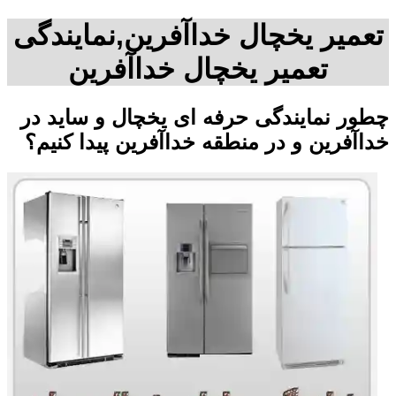
تعمیر یخچال خداآفرین,نمایندگی
تعمیر یخچال خداآفرین
چطور نمایندگی حرفه ای یخچال و ساید در
خداآفرین و در منطقه خداآفرین پیدا کنیم؟