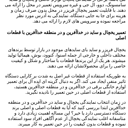
سامسونگ، دوو، ال جی و غیره سرویس تعمیر در محل را ارائه می
دهند. با قابلیت تعمیر یخچال فریزر در محل بدون صرف زمان و
هزینه برای جا به جایی دستگاه، نمایندگی به آدرس مورد نظر
مراجعه نموده و سرویس های لازم را ارائه می دهد.
تعمیر یخچال و ساید در خداآفرین و در منطقه خداآفرین با قطعات
اصلی
یخچال فریزر و ساید بای سایدهای موجود در بازار توسط برندهای
مختلف داخلی و خارجی از جمله اسنوا، کنوود، بوش، هیمالیا تولید
میشوند. هر یک از این برندها قطعات با ساختار و شکل و کیفیت
خاصی را برای محصولاتشان ارائه می دهند.
به طوریکه استفاده از قطعات غیر اصل به شدت بر کارایی دستگاه
تاثیر منفی ایجاد می کند. اگر به دنبال گزینه ای ایده آل برای تعمیر
لوازم خانگی برقی در خداآفرین و در منطقه خداآفرین هستید،
استفاده از قطعات اصلی در حین تعمیر را نادیده نگیرید.
در زمان انتخاب نمایندگی یخچال و ساید در خداآفرین و در منطقه
خداآفرین ابتدا بررسی کنید که آیا به قطعات اصلی و اصلی برند
دستگاه دسترسی دارد یا خیر؟ این مساله اهمیت زیادی دارد و
متاسفانه اغلب نمایندگی یخچال از عدم آگاهی افراد سود استفاده
نموده و قطعات بدون کیفیت را در حین تعمیر به کار میبرند.