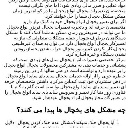
مواد غذایی و ضرر مالی زیادی شود؛ اما جای نگرانی نیست
متخصصان تعمیرات یخچال انواع یخچال ما در کوتاه ترین زمان
ممکن مشکل یخچال شما را حل خواهند کرد.
اگر برای تعمیر یخچال انواع یخچال خود به کمک نیاز دارید
متخصصان حرفه ای و باتجربه تعمیرات یخچال فریزر انواع یخچال
ما می توانند در سریعترین زمان ممکن به شما کمک کنند تا مشکل
دستگاهتان برطرف شود.از جمله مشکلات متداولی که نیاز به
تعمیرکار یخچال انواع یخچال دارد می توان به صدای غیرطبیعی
یخچال،کار نکردن کمپرسور یخچال،خراب شدن یخساز،روشن
نشدن دستگاه و غیره اشاره کرد.
مرکز تخصصی تعمیرات انواع یخچال سال های زیادی است که
پشتیبانی و خدمات دهی به مشترکین محصولات یخچال انواع یخچال
را بر عهده دارد و توانسته است در طی سالها کار در این زمینه
خاطره خوبی را از ارائه خدمات یخچال ساید بای ساید انواع یخچال
در ذهن مشتریان خود ثبت کند.این مرکز با داشتن متخصصان حرفه
ای تعمیر ساید بای ساید انواع یخچال توانسته است گام به گام با
فناوری روز دنیا کار تعمیر و سرویس ساید بای ساید انواع یخچال را
در تعمیرگاه مجاز یخچال انواع یخچال عهدهدار شود.
چه مشکل های یخچال ها پیدا می کنند؟
آیا یخچال خنک نمیکند؟مشکل عدم خنک کردن یخچال : دلایل
متفاوتی میتواند باشد ۱.ترموستات ۲.نشت گاز ۳.کمپرسور