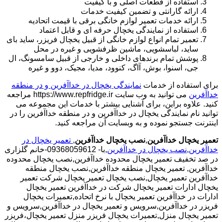
استفاده از قطعات اصلی و با کیفیت
ارائه گارانتی و تضمین کیفیت خدمات
ارائه خدمات تعمیر لوازم خانگی برقی با قیمت اتحادیه
استفاده از نمایندگی یخچال حرفه ای و قابل اعتماد
تعمیر تمام انواع لوازم خانگی از قبیل یخچال فریزر، ساید بای
ساید، لباسشویی، ماشین ظرفشویی و غیره در محل
پوشش تمام برندهای داخلی و خارجی از قبیل سامسونگ، ال
جی، اسنوا، بوش، آاگ، کنوود، مدیا، مجیک، دوو و غیره
برای استفاده از خدمات
نمایندگی یخچال در خداآفرین و در منطقه
خداآفرین
می توانید به وب سایت https://www.repfridge.ir مراجعه
کنید. علاوه براین، برای آشنایی بیشتر با خدمات این مجموعه می
توانید نام نمایندگی یخچال در خداآفرین و در منطقه خداآفرین را در
اینترنت جستجو نموده و به وبسایت آن مراجعه کنید.
تعمیر یخچال خداآفرین
,
نصب یخچال خداآفرین
,
تعمیر یخچال در
خداآفرین
,
نصب یخچال در خداآفرین
,با- 09368059612-خانم گلزاری
در صد تخفیف تعمیر یخچال محدوده خداآفرین,نصب یخچال محدوده
خداآفرین,
تعمیر یخچال منطقه خداآفرین,نصب یخچال منطقه
خداآفرین تعمیر یخچال,نصب یخچال تعمیر یخچال شرکت تعمیر
یخچال ادارات تعمیر یخچال شرکت در خداآفرین تعمیر یخچال
ادارات در خداآفرین تعمیر یخچال با نرخ اتحاده,تعمیرات یخچال
فریزر در خداآفرین,سرویس و تعمیر یخچال در خداآفرین,سرویس و
تعمیر یخچال منزل,تعمیرات یخچال فریزر منزل تعمیر یخچال،فریزر