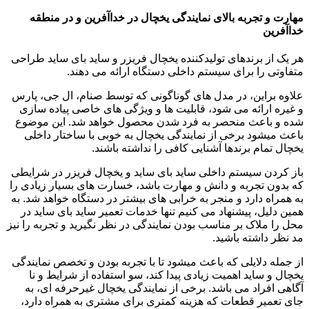
مهارت و تجربه بالای نمایندگی یخچال در خداآفرین و در منطقه
خداآفرین
هر یک از برندهای تولیدکننده یخچال فریزر و ساید بای ساید طراحی
متفاوتی را برای سیستم داخلی دستگاه ارائه می دهند.
علاوه براین، در مدل های گوناگونی که توسط صنام، ال جی، پارس
و غیره ارائه می شود، قابلیت ها و ویژگی های خاصی پیاده سازی
شده و باعث منحصر به فرد شدن محصول خواهد شد. این موضوع
باعث میشود برخی از نمایندگی یخچال به خوبی با ساختار داخلی
یخچال تمام برندها آشنایی کافی را نداشته باشند.
باز کردن سیستم داخلی ساید بای ساید و یخچال فریزر در شرایطی
که بدون تجربه و دانش و مهارت باشد، خسارت های بسیار زیادی را
به همراه دارد و منجر به خرابی های بیشتر در دستگاه خواهد شد. به
همین دلیل، پیشنهاد می کنیم تنها خدمات تعمیر ساید بای ساید در
محل را ملاک بر مناسب بودن نمایندگی در نظر نگیرید و تجربه را نیز
مد نظر داشته باشید.
از جمله دلایلی که باعث میشود تا با تجربه بودن و تخصص نمایندگی
یخچال و ساید اهمیت زیادی پیدا کند، سو استفاده از شرایط و نا
آگاهی افراد می باشد. برخی از نمایندگی یخچال غیرحرفه ای، به
جای تعمیر قطعات که هزینه کمتری برای مشتری به همراه دارد،