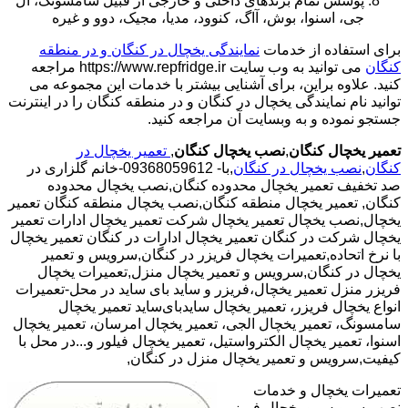
پوشش تمام برندهای داخلی و خارجی از قبیل سامسونگ، ال
جی، اسنوا، بوش، آاگ، کنوود، مدیا، مجیک، دوو و غیره
برای استفاده از خدمات
نمایندگی یخچال در کنگان و در منطقه
کنگان
می توانید به وب سایت https://www.repfridge.ir مراجعه
کنید. علاوه براین، برای آشنایی بیشتر با خدمات این مجموعه می
توانید نام نمایندگی یخچال در کنگان و در منطقه کنگان را در اینترنت
جستجو نموده و به وبسایت آن مراجعه کنید.
تعمیر یخچال کنگان
,
نصب یخچال کنگان
,
تعمیر یخچال در
کنگان
,
نصب یخچال در کنگان
,با- 09368059612-خانم گلزاری در
صد تخفیف تعمیر یخچال محدوده کنگان,نصب یخچال محدوده
کنگان,
تعمیر یخچال منطقه کنگان,نصب یخچال منطقه کنگان تعمیر
یخچال,نصب یخچال تعمیر یخچال شرکت تعمیر یخچال ادارات تعمیر
یخچال شرکت در کنگان تعمیر یخچال ادارات در کنگان تعمیر یخچال
با نرخ اتحاده,تعمیرات یخچال فریزر در کنگان,سرویس و تعمیر
یخچال در کنگان,سرویس و تعمیر یخچال منزل,تعمیرات یخچال
فریزر منزل تعمیر یخچال،فریزر و ساید بای ساید در محل-تعمیرات
انواع یخچال فریزر، تعمیر یخچال سایدبای‌ساید تعمیر یخچال
سامسونگ، تعمیر یخچال الجی، تعمیر یخچال امرسان، تعمیر یخچال
اسنوا، تعمیر یخچال الکترواستیل، تعمیر یخچال فیلور و...در محل با
کیفیت,سرویس و تعمیر یخچال منزل در کنگان,
تعمیرات یخچال و خدمات
نصب،سرویس و یخچال فریزر