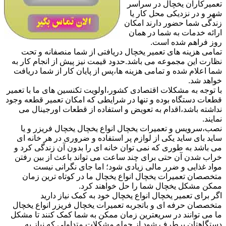
تعمیرکاران یخچال در سراسر
شهر و در نزدیکی محل کار یا
زندگی شما حضور دارند امکان
ارائه خدمات به شما در همان
روز فراهم شده است.
تمامی هزینه های تعمیر یخچال دریافتی از شما منصفانه و تحت
نظارت این مجموعه می باشد.حدود قیمت نیز پیش از انجام کار به
شما اعلام شده و تمامی هزینه ها،پس از پایان کار از شما دریافت
خواهد شد.
با توجه به مشکلات اقتصادی کشور،اولویت تکنسین های ما با تعمیر
قطعات دستگاه بوده و تنها در شرایطی که امکان تعمیر قطعه وجود
نداشته باشد،اقدام به تعویض و استفاده از قطعات اورجینال می
نمایند.
نصب،سرویس و تعمیرات یخچال انواع یخچال یخچال فریزر و یا
ساید بای ساید یکی از لوازم پر استفاده و ضروری در هر خانه ای
می باشد به طوری که نمی توان خانه ای را بدون آن زندگی کرد و
خراب شدن آن حتی برای چند ساعت می تواند باعث از بین رفتن
مواد غذایی و ضرر مالی زیادی شود؛ اما جای نگرانی نیست
متخصصان تعمیرات یخچال انواع یخچال ما در کوتاه ترین زمان
ممکن مشکل یخچال شما را حل خواهند کرد.
اگر برای تعمیر یخچال انواع یخچال خود به کمک نیاز دارید
متخصصان حرفه ای و باتجربه تعمیرات یخچال فریزر انواع یخچال
ما می توانند در سریعترین زمان ممکن به شما کمک کنند تا مشکل
دستگاهتان برطرف شود.از جمله مشکلات متداولی که نیاز به