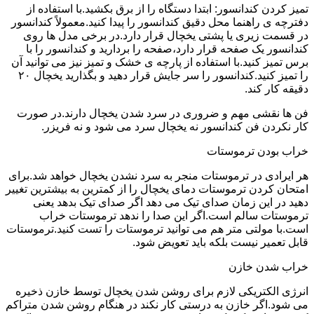
تمیز کردن کندانسور: ابتدا دستگاه را از برق بکشید.با استفاده از
دفترچه ی راهنما محل دقیق کندانسور را پیدا کنید.معمولاً کندانسور
در قسمت زیری یا پشتی یخچال قرار دارد.در برخی مدل ها روی
کندانسور یک صفحه قرار دارد،صفحه را بردارید و کندانسور را با
برس تمیز کنید.با استفاده از پارچه ی خشک و تمیز نیز می توانید آن
را تمیز کنید.کندانسور را سر جایش قرار دهید و بگذارید یخچال ۲۰
دقیقه کار کند.
فن ها نقشی مهم و ضروری در سرد شدن یخچال دارند.در صورت
کار نکردن فن کندانسور نه یخچال سرد می شود و نه فریزر.
خراب بودن ترموستات
هر ایرادی در ترموستات منجر به سرد نشدن یخچال خواهد شد.برای
امتحان کردن ترموستات دمای یخچال را از کمترین به بیشترین تغییر
دهید در این زمان صدای تیک می دهد اگر صدای تیک بدهد یعنی
ترموستات سالم است.اگر این صدا را ندهد ترموستات خراب
است.با مولتی متر هم می توانید ترموستات را تست کنید.ترموستات
قابل تعمیر نیست بلکه باید تعویض شود.
خراب شدن خازن
انرژی الکتریکی لازم برای روشن شدن یخچال توسط خازن ذخیره
می شود.اگر خازن به درستی کار نکند در هنگام روشن شدن متراکم