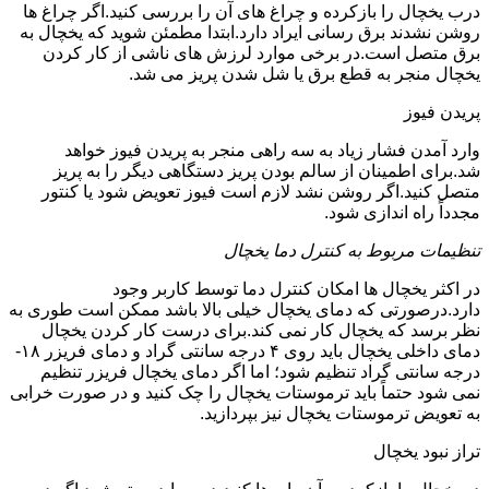
درب یخچال را بازکرده و چراغ های آن را بررسی کنید.اگر چراغ ها
روشن نشدند برق رسانی ایراد دارد.ابتدا مطمئن شوید که یخچال به
برق متصل است.در برخی موارد لرزش های ناشی از کار کردن
یخچال منجر به قطع برق یا شل شدن پریز می شد.
پریدن فیوز
وارد آمدن فشار زیاد به سه راهی منجر به پریدن فیوز خواهد
شد.برای اطمینان از سالم بودن پریز دستگاهی دیگر را به پریز
متصل کنید.اگر روشن نشد لازم است فیوز تعویض شود یا کنتور
مجدداً راه اندازی شود.
تنظیمات مربوط به کنترل دما یخچال
در اکثر یخچال ها امکان کنترل دما توسط کاربر وجود
دارد.درصورتی که دمای یخچال خیلی بالا باشد ممکن است طوری به
نظر برسد که یخچال کار نمی کند.برای درست کار کردن یخچال
دمای داخلی یخچال باید روی ۴ درجه سانتی گراد و دمای فریزر ۱۸-
درجه سانتی گراد تنظیم شود؛ اما اگر دمای یخچال فریزر تنظیم
نمی شود حتماً باید ترموستات یخچال را چک کنید و در صورت خرابی
به تعویض ترموستات یخچال نیز بپردازید.
تراز نبود یخچال