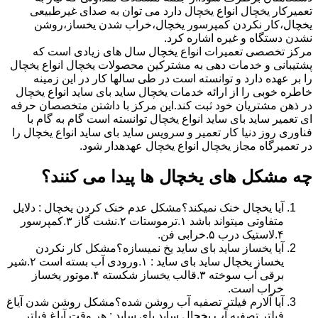
تعمیرکار یخچال انواع یخچال دارد می توان به صدای غیرطبیعی
یخچال،کار نکردن کمپرسور یخچال،خراب شدن یخساز،روشن
نشدن دستگاه و غیره اشاره کرد.
مرکز تخصصی تعمیرات انواع یخچال سال های زیادی است که
پشتیبانی و خدمات دهی به مشترکین محصولات یخچال انواع یخچال
را بر عهده دارد و توانسته است در طی سالها کار در این زمینه
خاطره خوبی را از ارائه خدمات یخچال ساید بای ساید انواع یخچال
در ذهن مشتریان خود ثبت کند.این مرکز با داشتن متخصصان حرفه
ای تعمیر ساید بای ساید انواع یخچال توانسته است گام به گام با
فناوری روز دنیا کار تعمیر و سرویس ساید بای ساید انواع یخچال را
در تعمیرگاه مجاز یخچال انواع یخچال عهدهدار شود.
چه مشکل های یخچال ها پیدا می کنند؟
آیا یخچال خنک نمیکند؟مشکل عدم خنک کردن یخچال : دلایل
متفاوتی میتواند باشد ۱.ترموستات ۲.نشت گاز ۳.کمپرسور
۴.لاستیک درب ۵.خرابی فن.
آیا یخساز ساید بای ساید یخ نمیسازه؟مشکل کار نکردن
یخساز یخچال ساید بای ساید : ۱.ورودی آب بسته است ۲.شیر
برقی آب سوخته ۳.قالب یخساز شکسته ۴.موتور یخساز
خراب است.
آیا آلارم فیلتر تصفیه آب روشن شده؟مشکل روشن شدن آیاغ
فیلتر تصفیه آب یخچال ساید بای ساید : هر وقت آیاغ فیلتر