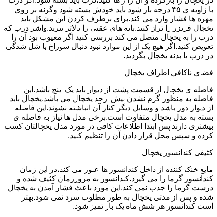
در یخچال را بازکرده و آن را ر ها کنید،درب باید بسته شود.اگر درب
با زاویه ی ۴۵ درجه باز شود باید خودش بسته شود وگرنه بر روی
مهره ها فشار وارد می کند.برای برطرف کردن این مشکل باید
یخچال فریزر را تراز کنید.پایه های عقبی را بالاتر ببرید.واشر درب که
درب را به یخچال متصل می کند بررسی کنید اگر معیوب بود آن را
تعویض کنید.اگر هیچ یک از این موارد نبود دنبال سوراخ یا شل شدگی
در درب یا بدنه یخچال بگردید.
فضای ناکافی اطراف یخچال
فاصله ی یخچال از قسمت پشت از دیوار باید یک اینچ باشد.این
فاصله به منظور گرم نشدن بیش ازحد یخچال می باشد.یخچال باید
از دیوار دور باشد و وسایل دیگر کنار آن انباشته نشوند.این فاصله
بسته به مدل یخچال متفاوت است.برخی مدل ها نیاز به فاصله ی
بیشتری دارند پس ابتدا اطلاعات کافی در مورد مدل یخچالتان کسب
کرده و سپس محل قرار دادن آن را تنظیم کنید.
کثیفی کندانسور یخچال
مایع خنک کننده از داخل کندانسور ها عبور می کند،در این زمان
کندانسور گرما را می گیرد.کندانسور به مرورزمان کثیف شده و
درست گرما را جذب نمی کند.این مورد باعث فشار آمدن به یخچال
شده و پس از مدتی یخچال به طور مطلوب سرد نمی شود.بهتر
است کندانسور هر شش ماه یک بار تمیز شود.