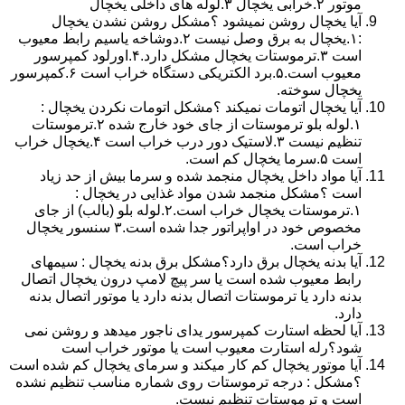
موتور ۲.خرابی یخچال ۳.لوله های داخلی یخچال
آیا یخچال روشن نمیشود ؟مشکل روشن نشدن یخچال
:۱.یخچال به برق وصل نیست ۲.دوشاخه یاسیم رابط معیوب
است ۳.ترموستات یخچال مشکل دارد.۴.اورلود کمپرسور
معیوب است.۵.برد الکتریکی دستگاه خراب است ۶.کمپرسور
یخچال سوخته.
آیا یخچال اتومات نمیکند ؟مشکل اتومات نکردن یخچال :
۱.لوله بلو ترموستات از جای خود خارج شده ۲.ترموستات
تنظیم نیست ۳.لاستیک دور درب خراب است ۴.یخچال خراب
است ۵.سرما یخچال کم است.
آیا مواد داخل یخچال منجمد شده و سرما بیش از حد زیاد
است ؟مشکل منجمد شدن مواد غذایی در یخچال :
۱.ترموستات یخچال خراب است.۲.لوله بلو (بالب) از جای
مخصوص خود در اواپراتور جدا شده است.۳ سنسور یخچال
خراب است.
آیا بدنه یخچال برق دارد؟مشکل برق بدنه یخچال : سیمهای
رابط معیوب شده است یا سر پیچ لامپ درون یخچال اتصال
بدنه دارد یا ترموستات اتصال بدنه دارد یا موتور اتصال بدنه
دارد.
آیا لحظه استارت کمپرسور یدای ناجور میدهد و روشن نمی
شود؟رله استارت معیوب است یا موتور خراب است
آیا موتور یخچال کم کار میکند و سرمای یخچال کم شده است
؟مشکل : درجه ترموستات روی شماره مناسب تنظیم نشده
است و ترموستات تنظیم نیست.