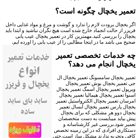
تعمیر یخچال چگونه است؟
اگر یخچال برودت لازم را ندارد و گوشت و مرغ و مواد غذایی داخل
فریزر از حالت انجماد خارج شده است هیچ نگران نباشید و ابتدا باید
یخچال را بررسی کنید.مهمترین کار در تعمیر یخچال عیب یابی
صحیح می باشد ما در ایتجا مطالبی را از عیب یابی را اورده ایم،
چه خدمات تخصصی تعمیر
یخچال انجام می دهد؟
تعمیر یخچال سامسونگ تعمیر یخچال ال
جی تعمیر یخچال بوش تعمیر یخچال
ویرپول تعمیر یخچال اسمگ تعمیر یخچال
اسنوا تعمیر یخچال هیمالیا تعمیر یخچال
امرسان تعمیر یخچال الکترواستیل تعمیر
یخچال پارس تعمیر یخچال آبسال تعمیر
یخچال دوو هر مشکلی که برای یخچال
پیش بیاید میبایست به دست متخصصان
تعمیر شود.بررسی غیر کارشناسانه و
دستکاری افرادی که در این زمینه تخصص
کافی وتجربه ندارند مشکل ساز است.حتی