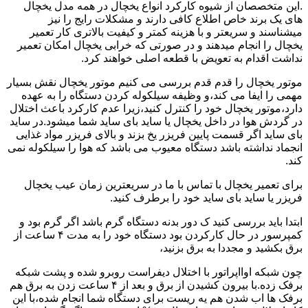
.این متخصصان از شیوه کارکرد انواع یخچال در همه مدل یخچال
های یک برند خاص اطلاع کافی دارند و مشکلات رایج را نیز
میشناسند و سریعتر و با هزینه کمتر و کیفیت بالاتری کار تعمیر
یخچال را انجام میدهند و در صورتی که خرابی یخچال امکان تعمیر
نداشت اقدام به تعویض با قطعه اصلی خواهند کرد.
موتور یخچال را قدم قدم بررسی می کنیم موتور یخچال نقش بسیار
مهمی را ایفا می کند،و وظیفه سیلکوله کردن دستگاه را به عهده
دارد،موتور یخچال خود را کنترل کنید،زیرا عدم کارکرد باعث اختلال
در گردش هوا در داخل یخچال یا ساید بای ساید شما میشود.در ساید
بای ساید اگر قسمت پایین فریزر یخ بزند و بالای فریزر مواد غذایی
انجماد نداشته باشد دستگاه معیوب می باشد که هوا را سیلکوله نمی
کند.
برای تعمیر یخچال با تماس با ما در سریعترین زمان عیب یخچال
فریزر یا ساید بای ساید خود را برطرف کنید.
ابتدا باید بررسی کنید ک دور بدنه دستگاه گرم باشد اگر گرم بود و
کمپرسور در حال کارکردن بود دستگاه خود را به مدت ۴ ساعت از
برق بکشید و مجددا به برق بزنید،
چون شبکه اوااپراتور با اختلال دیفراست روبرو شده و پشت شبکه
برفک زده.با بیرون کشیدن از برق و بعد از ۴ ساعت زدن به برق هم
برفک ها اب شدن هم یه ریست برای دستگاه شما انجام شده،با این