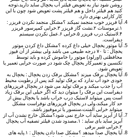
روشن شود نیاز به تعویض فیلتر آب یخچال ساید دارید،توجه
کنید هم فیلتر داخل و هم فیلتر پشت تعویض شود چون با این
کار کارایی بهتری دارد.
آیا فریزر خوب منجمد نمیکند ؟مشکل منجمد نکردن فریزر :
۱.ترموستات ۲.نشت گاز فریزر ۳.خرابی کمپرسور فریزر
۴.لاستیک درب فریزر ۵.خرابی ۶.عمل نکردن سیستم
دیفراست.
آیا موتور یخچال خیلی داغ کرده ؟مشکل داغ کردن موتور
یخچال : تا ۷۰ درجه طبیعی می باشد ولی بیشتر از آن فیوز
محافظتی (اورلود) موتور را خاموش کرده و باید توسط
تکنسین و تعمیرکار یخچال چک شود در صورت خرابی تعمیر یا
تعویض شود.
آیا یخچال برفک میزند ؟مشکل برفک زدن یخچال : یخچال به
خودی خود آب ندارد که برفک تولید کند پس از رطوبت محیط
آب را جذب میکند و برفک تولید می شود در یخچال فریزرهای
دیفراست این برفک را میتوان دید که اگر خیلی این برفک زیاد
است پس میتواند لاستیک درب خراب باشد یا یخچال بیش از
حد کار میکند،ولی در یخچال فریزرهای نوفراست مشکل
میتواند خرابی المنت،سنسور یا ترموفیوز باشد.
آیا از آبریز ساید آب خارج نمی شود؟مشکل خارج نشدن آب از
آبریز ساید بای ساید : ۱.مصدود شدن فیلتر تصفیه آب یخچال
۲.خرابی شیر برقی
آیا یخچال صدا میدهد ؟مشکل صدا دادن یخچال : ۱.پایه های