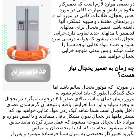
در بعضی موارد لازم است که تعمیرکار
علاوه بر دانش و مهارت کافی در مورد
تعمیر یخچال،اطلاعات کافی در مورد انواع
در برندهای مختلف و شیوه عملکرد آنها
داشته باشد. تعمیر یخچال برای مدلهای
قدیمیتر با مدل‍های جدید تفاوت دارد.خرابی
یخچال باعث میشود که هوا به درستی سرد
نشود و فساد مواد غذایی توجه شما را
جلب میکند و پس مدتی متوجه خرابی
یخچال خواهید شد.
چه زمان به تعمیر یخچال نیاز
هست؟
در صورتی که موتور یخچال سالم باشد اما
خنک کنندگی آنطور که باید انجام نشود به
مرور زمان دمای مناسب بالای صفر تا ۴ درجه سانتیگراد در یخچال
به وجود نمیاید و این دما افزایش یافته و نتیجه آن گرم شدن فضای
داخل یخچال است.شما شاهد کپک زدن مواد غذایی خواهید بود که
پیشتر ماهها در یخچال بدون مشکل باقی میماندند و با لمس دیواره و
مواد داخل یخچال متوجه میشوید که عمل سرد کردن مانند سابق
انجام نمیشود.اینجاست که باید با متخصصان ما تماس
بگیرید.تعمیرکار تخصصی به منزل شما فرستاده میشود و پس از