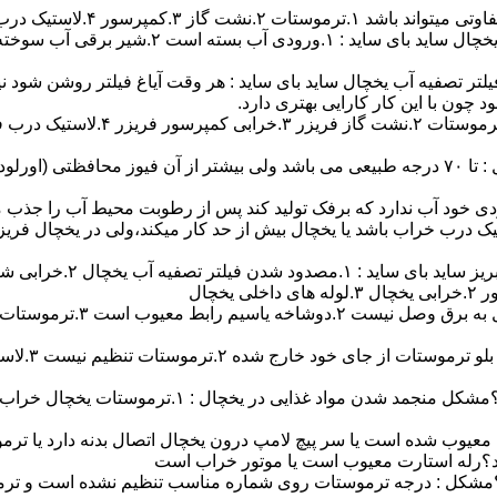
پرسور ۴.لاستیک درب ۵.خرابی فن.
ر تصفیه آب یخچال ساید بای ساید : هر وقت آیاغ فیلتر روشن شود نیا
 چون با این کار کارایی بهتری دارد.
آیا موتور یخچال خیلی داغ کرده ؟مشکل داغ کردن موتور یخچال : تا ۷۰ درجه طبیعی می باشد ولی
دی خود آب ندارد که برفک تولید کند پس از رطوبت محیط آب را جذب م
ستیک درب خراب باشد یا یخچال بیش از حد کار میکند،ولی در یخچال ف
صفیه آب یخچال ۲.خرابی شیر برقی
معیوب شده است یا سر پیچ لامپ درون یخچال اتصال بدنه دارد یا ترموست
د؟رله استارت معیوب است یا موتور خراب است
 ؟مشکل : درجه ترموستات روی شماره مناسب تنظیم نشده است و تر