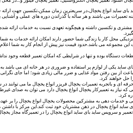
ل اسنوا، تعمیر یخچال الکترواستیل، تعمیر یخچال فیلور و...در محل 
بای ساید انواع یخچال،در سریعترین زمان ممکن،تکنسین جهت ارائه 
سال تجربه کار عملی در زمینه تعمیرات می باشند و هر ساله با گذراندن دوره های عملی و آش
مشتری و تکنسین داشته و هیچگونه تعهدی نسبت به خدمات ارائه شده
 نزدیکی محل کار یا زندگی شما حضور دارند امکان ارائه خدمات به شم
این مجموعه می باشد.حدود قیمت نیز پیش از انجام کار به شما اعلام 
عات دستگاه بوده و تنها در شرایطی که امکان تعمیر قطعه وجود نداشت
 ساید یکی از لوازم پر استفاده و ضروری در هر خانه ای می باشد به 
اعث از بین رفتن مواد غذایی و ضرر مالی زیادی شود؛ اما جای نگرا
 حل خواهند کرد.
حرفه ای و باتجربه تعمیرات یخچال فریزر انواع یخچال ما می توانند در
ه نیاز به تعمیرکار یخچال انواع یخچال دارد می توان به صدای غیرط
ه کرد.
 و خدمات دهی به مشترکین محصولات یخچال انواع یخچال را بر عهده
بای ساید انواع یخچال در ذهن مشتریان خود ثبت کند.این مرکز با داشت
ر تعمیر و سرویس ساید بای ساید انواع یخچال را در تعمیرگاه مجاز یخچا