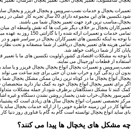
یخچال سامسونگ، تعمیر یخچال الجی، تعمیر یخچال امرسان، تعمیر یخچا
تعمیرات یخچال و خدمات نصب،سرویس و یخچال فریزر و یخچال ساید 
شود.تکنسین های این مجموعه دارای 20 
یخچال،مناسب ترین فرد جهت تعمیر یخچال شما می باشند.
تعمیرکاران یخچال بر خلاف دیگر شرکت ها که نقش واسطه ای میان 
تمامی خدمات و تعمیرات ارائه شده را با گارانتی 150 روز به عهده میگیرد.
با توجه به اینکه تکنسین های تعمیرکاران یخچال در سراسر شهر و در
تمامی هزینه های تعمیر یخچال دریافتی از شما منصفانه و تحت نظارت 
پایان کار از شما دریافت خواهد شد.
با توجه به مشکلات اقتصادی کشور،اولویت تکنسین های ما با تعمیر قط
استفاده از قطعات اورجینال می نمایند.
نصب،سرویس و تعمیرات یخچال انواع یخچال یخچال فریزر و یا ساید بای
بدون آن زندگی کرد و خراب شدن آن حتی برای چند ساعت می تواند ب
یخچال انواع یخچال ما در کوتاه ترین زمان ممکن مشکل یخچال شما را
اگر برای تعمیر یخچال انواع یخچال خود به کمک نیاز دارید متخصصان 
کمک کنند تا مشکل دستگاهتان برطرف شود.از جمله مشکلات متداولی ک
کمپرسور یخچال،خراب شدن یخساز،روشن نشدن دستگاه و غیره اشار
مرکز تخصصی تعمیرات انواع یخچال سال های زیادی است که پشتیبانی
سالها کار در این زمینه خاطره خوبی را از ارائه خدمات یخچال ساید 
بای ساید انواع یخچال توانسته است گام به گام با فناوری روز دنیا کا
چه مشکل های یخچال ها پیدا می کنند؟