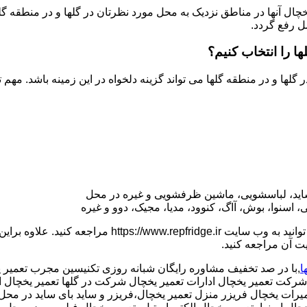
یخچال آنها در مناطق نزدیک به محل مورد نظرتان در گلها و در منطقه گ
ل رفع گردد.
ها را انتخاب کنیم؟
 گلها و در منطقه گلها می تواند گزینه دلخواه در این زمینه باشد. مه
ی ساید، لباسشویی، ماشین ظرفشویی و غیره در محل
اسنوا، بوش، آاگ، کنوود، مدیا، مجیک، دوو و غیره
می توانید به وب سایت www.repfridge.ir
یت آن مراجعه کنید.
ا
,با در صد تخفیف مشاوره رایگان شبانه روزی تکنیسین مجرب تعمیر ی
ت تعمیر یخچال ادارات تعمیر یخچال شرکت در گلها تعمیر یخچال ادارا
رات یخچال فریزر منزل تعمیر یخچال،فریزر و ساید بای ساید در محل-تع