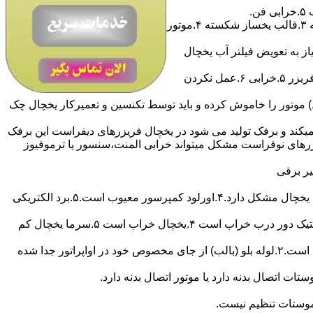
آیا یخساز ساید بای ساید یخ نمیسازه؟مشکل کار نکردن یخساز یخچال ساید بای ساید : ۱.ورودی آب بسته است ۲.شیر برقی آب سوخته ۳.قالب یخساز شکسته ۴.موتور
ز به تعویض فیلتر آب یخچال
آیا فریزر خوب منجمد نمیکند ؟مشکل منجمد نکردن فریزر : ۱.ترموستات ۲.نشت گاز فریزر ۳.خرابی کمپرسور فریزر ۴.لاستیک درب فریزر ۵.خرابی ۶.عمل نکردن
 بیشتر از آن فیوز محافظتی (اورلود) موتور را خاموش کرده و باید توسط تکنسین و تعمیرکار یخچال چک
یکند و برفک تولید می شود در یخچال فریزرهای دیفراست این برفک
ریزرهای نوفراست مشکل میتواند خرابی المنت،سنسور یا ترموفیوز
آیا یخچال روشن نمیشود ؟مشکل روشن نشدن یخچال :۱.یخچال به برق وصل نیست ۲.دوشاخه یاسیم رابط معیوب است ۳.ترموستات یخچال مشکل دارد.۴.اورلود کمپرسور معیوب است.۵.برد الکتریکی
آیا یخچال اتومات نمیکند ؟مشکل اتومات نکردن یخچال : ۱.لوله بلو ترموستات از جای خود خارج شده ۲.ترموستات تنظیم نیست ۳.لاستیک دور درب خراب است ۴.یخچال خراب است ۵.سرما یخچال کم
آیا مواد داخل یخچال منجمد شده و سرما بیش از حد زیاد است ؟مشکل منجمد شدن مواد غذایی در یخچال : ۱.ترموستات یخچال خراب است.۲.لوله بلو (بالب) از جای مخصوص خود در اواپراتور جدا شده
ات اتصال بدنه دارد یا موتور اتصال بدنه دارد.
موستات تنظیم نیست.