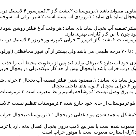
پرسور ۴.لاستیک درب ۵.خرابی فن.
ر تصفیه آب یخچال ساید بای ساید : هر وقت آیاغ فیلتر روشن شود نیا
 چون با این کار کارایی بهتری دارد.
آیا موتور یخچال خیلی داغ کرده ؟مشکل داغ کردن موتور یخچال : تا ۷۰ درجه طبیعی می باشد ولی
دی خود آب ندارد که برفک تولید کند پس از رطوبت محیط آب را جذب م
ستیک درب خراب باشد یا یخچال بیش از حد کار میکند،ولی در یخچال ف
صفیه آب یخچال ۲.خرابی شیر برقی
معیوب شده است یا سر پیچ لامپ درون یخچال اتصال بدنه دارد یا ترموست
د؟رله استارت معیوب است یا موتور خراب است