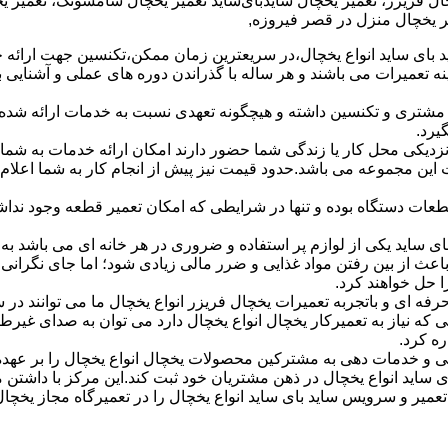
ال فریزر، تعمیر یخچال سایدبای‌ساید تعمیر یخچال سامسونگ، تعمیر ی
یر یخچال منزل در قصر فیروزه,
بای ساید انواع یخچال،در سریعترین زمان ممکن،تکنسین جهت ارائه 
سال تجربه کار عملی در زمینه تعمیرات می باشند و هر ساله با گذراندن دوره های عملی و آش
مشتری و تکنسین داشته و هیچگونه تعهدی نسبت به خدمات ارائه شده
 نزدیکی محل کار یا زندگی شما حضور دارند امکان ارائه خدمات به شم
این مجموعه می باشد.حدود قیمت نیز پیش از انجام کار به شما اعلام 
عات دستگاه بوده و تنها در شرایطی که امکان تعمیر قطعه وجود نداشت
 ساید یکی از لوازم پر استفاده و ضروری در هر خانه ای می باشد به 
اعث از بین رفتن مواد غذایی و ضرر مالی زیادی شود؛ اما جای نگرا
 حل خواهند کرد.
حرفه ای و باتجربه تعمیرات یخچال فریزر انواع یخچال ما می توانند در
ه نیاز به تعمیرکار یخچال انواع یخچال دارد می توان به صدای غیرط
ه کرد.
 و خدمات دهی به مشترکین محصولات یخچال انواع یخچال را بر عهده
بای ساید انواع یخچال در ذهن مشتریان خود ثبت کند.این مرکز با داشت
ر تعمیر و سرویس ساید بای ساید انواع یخچال را در تعمیرگاه مجاز یخچا