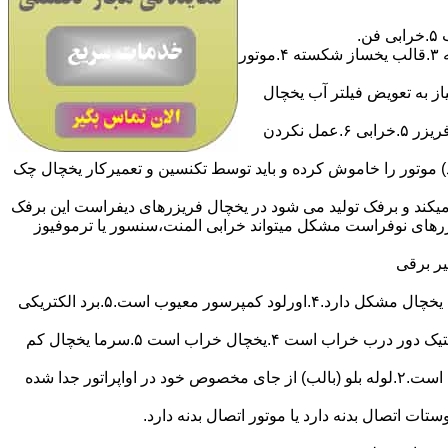
آیا یخساز ساید بای ساید یخ نمیسازه؟مشکل کار نکردن یخساز یخچال ساید بای ساید : ۱.ورودی آب بسته است ۲.شیر برقی آب سوخته ۳.قالب یخساز شکسته ۴.موتور
ز به تعویض فیلتر آب یخچال
آیا فریزر خوب منجمد نمیکند ؟مشکل منجمد نکردن فریزر : ۱.ترموستات ۲.نشت گاز فریزر ۳.خرابی کمپرسور فریزر ۴.لاستیک درب فریزر ۵.خرابی ۶.عمل نکردن
 بیشتر از آن فیوز محافظتی (اورلود) موتور را خاموش کرده و باید توسط تکنسین و تعمیرکار یخچال چک
یکند و برفک تولید می شود در یخچال فریزرهای دیفراست این برفک
ریزرهای نوفراست مشکل میتواند خرابی المنت،سنسور یا ترموفیوز
آیا یخچال روشن نمیشود ؟مشکل روشن نشدن یخچال :۱.یخچال به برق وصل نیست ۲.دوشاخه یاسیم رابط معیوب است ۳.ترموستات یخچال مشکل دارد.۴.اورلود کمپرسور معیوب است.۵.برد الکتریکی
آیا یخچال اتومات نمیکند ؟مشکل اتومات نکردن یخچال : ۱.لوله بلو ترموستات از جای خود خارج شده ۲.ترموستات تنظیم نیست ۳.لاستیک دور درب خراب است ۴.یخچال خراب است ۵.سرما یخچال کم
آیا مواد داخل یخچال منجمد شده و سرما بیش از حد زیاد است ؟مشکل منجمد شدن مواد غذایی در یخچال : ۱.ترموستات یخچال خراب است.۲.لوله بلو (بالب) از جای مخصوص خود در اواپراتور جدا شده
ات اتصال بدنه دارد یا موتور اتصال بدنه دارد.