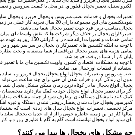
منزل تعمیر یخچال،فریزر و ساید بای ساید در محل-تعمیرات انواع یخچ
الکترواستیل، تعمیر یخچال فیلور و...در محل با کیفیت,سرویس و تعم
تعمیرات یخچال و خدمات نصب،سرویس و یخچال فریزر و یخچال ساید 
شود.تکنسین های این مجموعه دارای 20 
یخچال،مناسب ترین فرد جهت تعمیر یخچال شما می باشند.
تعمیرکاران یخچال بر خلاف دیگر شرکت ها که نقش واسطه ای میان 
تمامی خدمات و تعمیرات ارائه شده را با گارانتی 150 روز به عهده میگیرد.
با توجه به اینکه تکنسین های تعمیرکاران یخچال در سراسر شهر و در
تمامی هزینه های تعمیر یخچال دریافتی از شما منصفانه و تحت نظارت 
پایان کار از شما دریافت خواهد شد.
با توجه به مشکلات اقتصادی کشور،اولویت تکنسین های ما با تعمیر قط
استفاده از قطعات اورجینال می نمایند.
نصب،سرویس و تعمیرات یخچال انواع یخچال یخچال فریزر و یا ساید بای
بدون آن زندگی کرد و خراب شدن آن حتی برای چند ساعت می تواند ب
یخچال انواع یخچال ما در کوتاه ترین زمان ممکن مشکل یخچال شما را
اگر برای تعمیر یخچال انواع یخچال خود به کمک نیاز دارید متخصصان 
کمک کنند تا مشکل دستگاهتان برطرف شود.از جمله مشکلات متداولی ک
کمپرسور یخچال،خراب شدن یخساز،روشن نشدن دستگاه و غیره اشار
مرکز تخصصی تعمیرات انواع یخچال سال های زیادی است که پشتیبانی
سالها کار در این زمینه خاطره خوبی را از ارائه خدمات یخچال ساید 
بای ساید انواع یخچال توانسته است گام به گام با فناوری روز دنیا کا
چه مشکل های یخچال ها پیدا می کنند؟