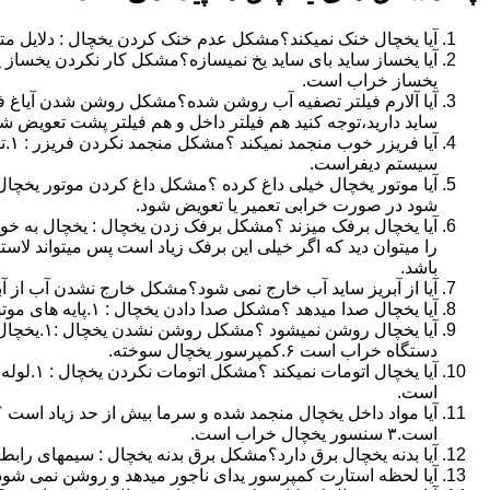
آیا یخچال خنک نمیکند؟مشکل عدم خنک کردن یخچال : دلایل متفاوتی میتواند باشد ۱.ترموستات ۲.نشت گاز ۳.کم
یخساز خراب است.
آیا آلارم فیلتر تصفیه آب روشن شده؟مشکل روشن شدن آیاغ فیلت
ساید دارید،توجه کنید هم فیلتر داخل و هم فیلتر پشت تعویض شود
سیستم دیفراست.
شود در صورت خرابی تعمیر یا تعویض شود.
آیا یخچال برفک میزند ؟مشکل برفک زدن یخچال : یخچال به خو
را میتوان دید که اگر خیلی این برفک زیاد است پس میتواند لا
باشد.
آیا از آبریز ساید آب خارج نمی شود؟مشکل خارج نشدن آب از آبریز ساید بای ساید : ۱.مصدود شدن فیلتر ت
آیا یخچال صدا میدهد ؟مشکل صدا دادن یخچال : ۱.پایه های موتور ۲.خرابی یخچال ۳.لوله های داخلی یخچال
دستگاه خراب است ۶.کمپرسور یخچال سوخته.
است.
است.۳ سنسور یخچال خراب است.
آیا بدنه یخچال برق دارد؟مشکل برق بدنه یخچال : سیمهای رابط 
آیا لحظه استارت کمپرسور یدای ناجور میدهد و روشن نمی شو