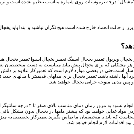
 ؟مشکل : درجه ترموستات روی شماره مناسب تنظیم نشده است و تر
زر از حالت انجماد خارج شده است هیچ نگران نباشید و ابتدا باید یخچ
هد؟
چال ویرپول تعمیر یخچال اسمگ تعمیر یخچال اسنوا تعمیر یخچال هیما
وو هر مشکلی که برای یخچال پیش بیاید میبایست به دست متخصصان تع
از است.حتی در بعضی موارد لازم است که تعمیرکار علاوه بر دانش و
آنها داشته باشد. تعمیر یخچال برای مدلهای قدیمیتر با مدل‍های جدید
 و پس مدتی متوجه خرابی یخچال خواهید شد.
در صورتی که موتور یخچال سالم باشد اما خنک کن
مواد غذایی خواهید بود که پیشتر ماهها در یخچال بدون مشکل باقی می
ینجاست که باید با متخصصان ما تماس بگیرید.تعمیرکار تخصصی به من
بود اقدامات لازم انجام خواهد شد.