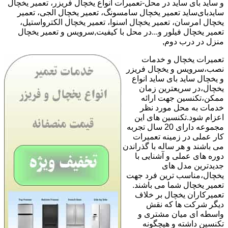
و ساید بای ساید در محل-تعمیرات انواع یخچال فریزر، تعمیر یخچال
سایدبای‌ساید تعمیر یخچال سامسونگ، تعمیر یخچال الجی، تعمیر
یخچال امرسان، تعمیر یخچال اسنوا، تعمیر یخچال الکترواستیل،
تعمیر یخچال فیلور و...در محل با کیفیت,سرویس و تعمیر یخچال
منزل در درب دوم,
تعمیرات یخچال و خدمات
نصب،سرویس و یخچال فریزر
و یخچال ساید بای ساید انواع
یخچال،در سریعترین زمان
ممکن،تکنسین جهت ارائه
خدمات به محل مورد نظر
اعزام شود.تکنسین های این
مجموعه دارای 20 سال تجربه
کار عملی در زمینه تعمیرات
می باشند و هر ساله با گذراندن
دوره های عملی و آشنایی با
جدیدترین مدل های
یخچال،مناسب ترین فرد جهت
تعمیر یخچال شما می باشند.
تعمیرکاران یخچال بر خلاف
دیگر شرکت ها که نقش
واسطه ای میان مشتری و
تکنسین داشته و هیچگونه