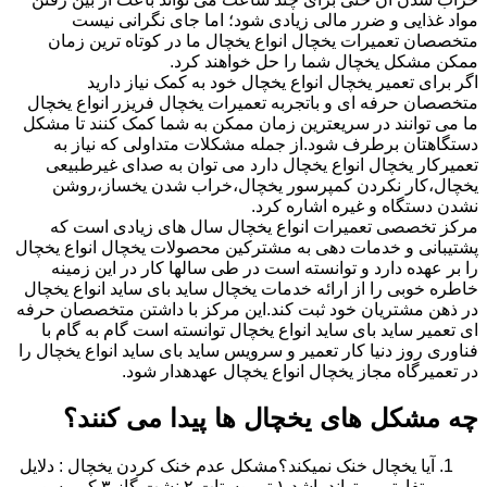
مواد غذایی و ضرر مالی زیادی شود؛ اما جای نگرانی نیست
متخصصان تعمیرات یخچال انواع یخچال ما در کوتاه ترین زمان
ممکن مشکل یخچال شما را حل خواهند کرد.
اگر برای تعمیر یخچال انواع یخچال خود به کمک نیاز دارید
متخصصان حرفه ای و باتجربه تعمیرات یخچال فریزر انواع یخچال
ما می توانند در سریعترین زمان ممکن به شما کمک کنند تا مشکل
دستگاهتان برطرف شود.از جمله مشکلات متداولی که نیاز به
تعمیرکار یخچال انواع یخچال دارد می توان به صدای غیرطبیعی
یخچال،کار نکردن کمپرسور یخچال،خراب شدن یخساز،روشن
نشدن دستگاه و غیره اشاره کرد.
مرکز تخصصی تعمیرات انواع یخچال سال های زیادی است که
پشتیبانی و خدمات دهی به مشترکین محصولات یخچال انواع یخچال
را بر عهده دارد و توانسته است در طی سالها کار در این زمینه
خاطره خوبی را از ارائه خدمات یخچال ساید بای ساید انواع یخچال
در ذهن مشتریان خود ثبت کند.این مرکز با داشتن متخصصان حرفه
ای تعمیر ساید بای ساید انواع یخچال توانسته است گام به گام با
فناوری روز دنیا کار تعمیر و سرویس ساید بای ساید انواع یخچال را
در تعمیرگاه مجاز یخچال انواع یخچال عهدهدار شود.
چه مشکل های یخچال ها پیدا می کنند؟
آیا یخچال خنک نمیکند؟مشکل عدم خنک کردن یخچال : دلایل
متفاوتی میتواند باشد ۱.ترموستات ۲.نشت گاز ۳.کمپرسور