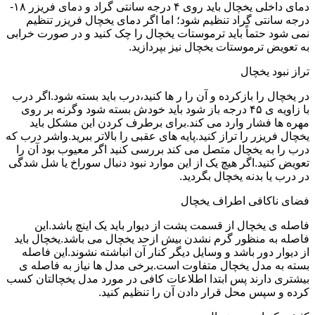
دمای داخلی یخچال باید روی ۴ درجه سانتی گراد و دمای فریزر ۱۸-
درجه سانتی گراد تنظیم شود؛ اما اگر دمای یخچال فریزر تنظیم
نمی شود حتماً باید ترموستات یخچال را چک کنید و در صورت خرابی
به تعویض ترموستات یخچال نیز بپردازید.
تراز نبود یخچال
در یخچال را بازکرده و آن را ر ها کنید،درب باید بسته شود.اگر درب
با زاویه ی ۴۵ درجه باز شود باید خودش بسته شود وگرنه بر روی
مهره ها فشار وارد می کند.برای برطرف کردن این مشکل باید
یخچال فریزر را تراز کنید.پایه های عقبی را بالاتر ببرید.واشر درب که
درب را به یخچال متصل می کند بررسی کنید اگر معیوب بود آن را
تعویض کنید.اگر هیچ یک از این موارد نبود دنبال سوراخ یا شل شدگی
در درب یا بدنه یخچال بگردید.
فضای ناکافی اطراف یخچال
فاصله ی یخچال از قسمت پشت از دیوار باید یک اینچ باشد.این
فاصله به منظور گرم نشدن بیش ازحد یخچال می باشد.یخچال باید
از دیوار دور باشد و وسایل دیگر کنار آن انباشته نشوند.این فاصله
بسته به مدل یخچال متفاوت است.برخی مدل ها نیاز به فاصله ی
بیشتری دارند پس ابتدا اطلاعات کافی در مورد مدل یخچالتان کسب
کرده و سپس محل قرار دادن آن را تنظیم کنید.