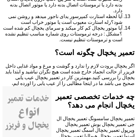
بدنه دارد یا ترموستات اتصال بدنه دارد یا موتور اتصال بدنه
دارد.
آیا لحظه استارت کمپرسور یدای ناجور میدهد و روشن نمی
شود؟رله استارت معیوب است یا موتور خراب است
آیا موتور یخچال کم کار میکند و سرمای یخچال کم شده است
؟مشکل : درجه ترموستات روی شماره مناسب تنظیم نشده
است و ترموستات تنظیم نیست.
تعمیر یخچال چگونه است؟
اگر یخچال برودت لازم را ندارد و گوشت و مرغ و مواد غذایی داخل
فریزر از حالت انجماد خارج شده است هیچ نگران نباشید و ابتدا باید
یخچال را بررسی کنید.مهمترین کار در تعمیر یخچال عیب یابی
صحیح می باشد ما در ایتجا مطالبی را از عیب یابی را اورده ایم،
چه خدمات تخصصی تعمیر
یخچال انجام می دهد؟
تعمیر یخچال سامسونگ تعمیر یخچال ال
جی تعمیر یخچال بوش تعمیر یخچال
ویرپول تعمیر یخچال اسمگ تعمیر یخچال
اسنوا تعمیر یخچال هیمالیا تعمیر یخچال