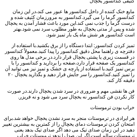
کثیفی کندانسور یخچال
مایع خنک کننده از داخل کندانسور ها عبور می کند،در این زمان
کندانسور گرما را می گیرد.کندانسور به مرورزمان کثیف شده و
درست گرما را جذب نمی کند.این مورد باعث فشار آمدن به یخچال
شده و پس از مدتی یخچال به طور مطلوب سرد نمی شود.بهتر
است کندانسور هر شش ماه یک بار تمیز شود.
تمیز کردن کندانسور: ابتدا دستگاه را از برق بکشید.با استفاده از
دفترچه ی راهنما محل دقیق کندانسور را پیدا کنید.معمولاً کندانسور
در قسمت زیری یا پشتی یخچال قرار دارد.در برخی مدل ها روی
کندانسور یک صفحه قرار دارد،صفحه را بردارید و کندانسور را با
برس تمیز کنید.با استفاده از پارچه ی خشک و تمیز نیز می توانید آن
را تمیز کنید.کندانسور را سر جایش قرار دهید و بگذارید یخچال ۲۰
دقیقه کار کند.
فن ها نقشی مهم و ضروری در سرد شدن یخچال دارند.در صورت
کار نکردن فن کندانسور نه یخچال سرد می شود و نه فریزر.
خراب بودن ترموستات
هر ایرادی در ترموستات منجر به سرد نشدن یخچال خواهد شد.برای
امتحان کردن ترموستات دمای یخچال را از کمترین به بیشترین تغییر
دهید در این زمان صدای تیک می دهد اگر صدای تیک بدهد یعنی
ترموستات سالم است.اگر این صدا را ندهد ترموستات خراب