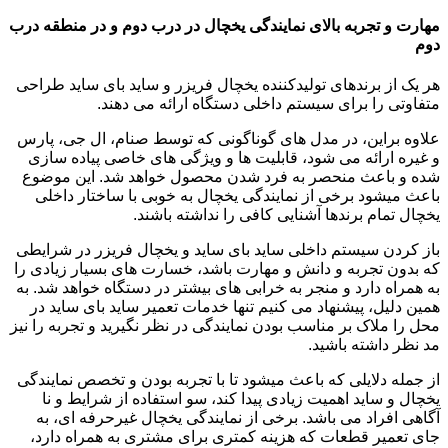
مهارت و تجربه بالای نمایندگی یخچال در درب دوم و در منطقه درب
دوم
هر یک از برندهای تولیدکننده یخچال فریزر و ساید بای ساید طراحی
متفاوتی را برای سیستم داخلی دستگاه ارائه می دهند.
علاوه براین، در مدل های گوناگونی که توسط صنام، ال جی، پارس
و غیره ارائه می شود، قابلیت ها و ویژگی های خاصی پیاده سازی
شده و باعث منحصر به فرد شدن محصول خواهد شد. این موضوع
باعث میشود برخی از نمایندگی یخچال به خوبی با ساختار داخلی
یخچال تمام برندها آشنایی کافی را نداشته باشند.
باز کردن سیستم داخلی ساید بای ساید و یخچال فریزر در شرایطی
که بدون تجربه و دانش و مهارت باشد، خسارت های بسیار زیادی را
به همراه دارد و منجر به خرابی های بیشتر در دستگاه خواهد شد. به
همین دلیل، پیشنهاد می کنیم تنها خدمات تعمیر ساید بای ساید در
محل را ملاک بر مناسب بودن نمایندگی در نظر نگیرید و تجربه را نیز
مد نظر داشته باشید.
از جمله دلایلی که باعث میشود تا با تجربه بودن و تخصص نمایندگی
یخچال و ساید اهمیت زیادی پیدا کند، سو استفاده از شرایط و نا
آگاهی افراد می باشد. برخی از نمایندگی یخچال غیرحرفه ای، به
جای تعمیر قطعات که هزینه کمتری برای مشتری به همراه دارد،