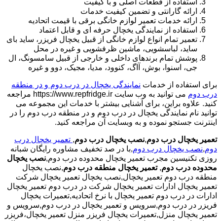
استفاده از قطعات اصلی و با کیفیت
ارائه گارانتی و تضمین کیفیت خدمات
ارائه خدمات تعمیر لوازم خانگی برقی با قیمت اتحادیه
استفاده از نمایندگی یخچال حرفه ای و قابل اعتماد
تعمیر تمام انواع لوازم خانگی از قبیل یخچال فریزر، ساید بای
ساید، لباسشویی، ماشین ظرفشویی و غیره در محل
پوشش تمام برندهای داخلی و خارجی از قبیل سامسونگ، ال
جی، اسنوا، بوش، آاگ، کنوود، مدیا، مجیک، دوو و غیره
برای استفاده از خدمات
نمایندگی یخچال در درب دوم و در منطقه
درب دوم
می توانید به وب سایت https://www.repfridge.ir مراجعه
کنید. علاوه براین، برای آشنایی بیشتر با خدمات این مجموعه می
توانید نام نمایندگی یخچال در درب دوم و در منطقه درب دوم را در
اینترنت جستجو نموده و به وبسایت آن مراجعه کنید.
تعمیر یخچال درب دوم
,
نصب یخچال درب دوم
,
تعمیر یخچال درب
دوم
,
نصب یخچال درب دوم
,با در صد تخفیف مشاوره رایگان شبانه
روزی تکنیسین مجرب تعمیر یخچال محدوده درب دوم,
نصب یخچال
محدوده درب دوم
,
تعمیر یخچال منطقه درب دوم
,نصب یخچال
منطقه درب دوم تعمیر یخچال,نصب یخچال تعمیر یخچال شرکت
تعمیر یخچال ادارات تعمیر یخچال شرکت در درب دوم تعمیر یخچال
ادارات در درب دوم تعمیر یخچال با نرخ اتحادیه,تعمیرات یخچال
فریزر در درب دوم,سرویس و تعمیر یخچال در درب دوم,سرویس و
تعمیر یخچال منزل,تعمیرات یخچال فریزر منزل تعمیر یخچال،فریزر