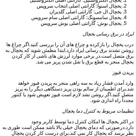
یخچال الکترواستیل: گارانتی اصلی الکترواستیل
یخچال اسنوا: گارانتی اصلی انتخاب سرویس
یخچال ال جی: گارانتی اصلی گلدیران
یخچال سامسونگ: گارانتی اصلی سام سرویس
یخچال بوش: گارانتی اصلی بوش سرویس
ایراد در برق رسانی یخچال
درب یخچال را بازکرده و چراغ های آن را بررسی کنید.اگر چراغ ها
روشن نشدند برق رسانی ایراد دارد.ابتدا مطمئن شوید که یخچال به
برق متصل است.در برخی موارد لرزش های ناشی از کار کردن
یخچال منجر به قطع برق یا شل شدن پریز می شد.
پریدن فیوز
وارد آمدن فشار زیاد به سه راهی منجر به پریدن فیوز خواهد
شد.برای اطمینان از سالم بودن پریز دستگاهی دیگر را به پریز
متصل کنید.اگر روشن نشد لازم است فیوز تعویض شود یا کنتور
مجدداً راه اندازی شود.
تنظیمات مربوط به کنترل دما یخچال
در اکثر یخچال ها امکان کنترل دما توسط کاربر وجود
دارد.درصورتی که دمای یخچال خیلی بالا باشد ممکن است طوری به
نظر برسد که یخچال کار نمی کند.برای درست کار کردن یخچال