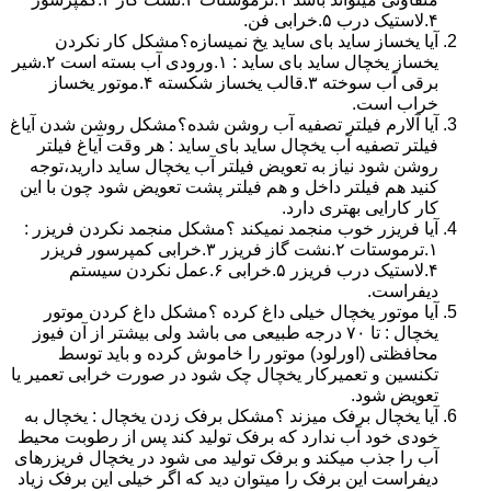
۴.لاستیک درب ۵.خرابی فن.
آیا یخساز ساید بای ساید یخ نمیسازه؟مشکل کار نکردن
یخساز یخچال ساید بای ساید : ۱.ورودی آب بسته است ۲.شیر
برقی آب سوخته ۳.قالب یخساز شکسته ۴.موتور یخساز
خراب است.
آیا آلارم فیلتر تصفیه آب روشن شده؟مشکل روشن شدن آیاغ
فیلتر تصفیه آب یخچال ساید بای ساید : هر وقت آیاغ فیلتر
روشن شود نیاز به تعویض فیلتر آب یخچال ساید دارید،توجه
کنید هم فیلتر داخل و هم فیلتر پشت تعویض شود چون با این
کار کارایی بهتری دارد.
آیا فریزر خوب منجمد نمیکند ؟مشکل منجمد نکردن فریزر :
۱.ترموستات ۲.نشت گاز فریزر ۳.خرابی کمپرسور فریزر
۴.لاستیک درب فریزر ۵.خرابی ۶.عمل نکردن سیستم
دیفراست.
آیا موتور یخچال خیلی داغ کرده ؟مشکل داغ کردن موتور
یخچال : تا ۷۰ درجه طبیعی می باشد ولی بیشتر از آن فیوز
محافظتی (اورلود) موتور را خاموش کرده و باید توسط
تکنسین و تعمیرکار یخچال چک شود در صورت خرابی تعمیر یا
تعویض شود.
آیا یخچال برفک میزند ؟مشکل برفک زدن یخچال : یخچال به
خودی خود آب ندارد که برفک تولید کند پس از رطوبت محیط
آب را جذب میکند و برفک تولید می شود در یخچال فریزرهای
دیفراست این برفک را میتوان دید که اگر خیلی این برفک زیاد