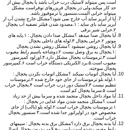
است پس میتواند لاستیک درب خراب باشد یا یخچال بیش از
حد کار میکند،ولی در یخچال فریزرهای نوفراست مشکل
میتواند خرابی المنت،سنسور یا ترموفیوز باشد.
آیا از آبریز ساید آب خارج نمی شود؟مشکل خارج نشدن آب از
آبریز ساید بای ساید : ۱.مصدود شدن فیلتر تصفیه آب یخچال
۲.خرابی شیر برقی
آیا یخچال صدا میدهد ؟مشکل صدا دادن یخچال : ۱.پایه های
موتور ۲.خرابی یخچال ۳.لوله های داخلی یخچال
آیا یخچال روشن نمیشود ؟مشکل روشن نشدن یخچال
:۱.یخچال به برق وصل نیست ۲.دوشاخه یاسیم رابط معیوب
است ۳.ترموستات یخچال مشکل دارد.۴.اورلود کمپرسور
معیوب است.۵.برد الکتریکی دستگاه خراب است ۶.کمپرسور
یخچال سوخته.
آیا یخچال اتومات نمیکند ؟مشکل اتومات نکردن یخچال :
۱.لوله بلو ترموستات از جای خود خارج شده ۲.ترموستات
تنظیم نیست ۳.لاستیک دور درب خراب است ۴.یخچال خراب
است ۵.سرما یخچال کم است.
آیا مواد داخل یخچال منجمد شده و سرما بیش از حد زیاد
است ؟مشکل منجمد شدن مواد غذایی در یخچال :
۱.ترموستات یخچال خراب است.۲.لوله بلو (بالب) از جای
مخصوص خود در اواپراتور جدا شده است.۳ سنسور یخچال
خراب است.
آیا بدنه یخچال برق دارد؟مشکل برق بدنه یخچال : سیمهای
رابط معیوب شده است یا سر پیچ لامپ درون یخچال اتصال