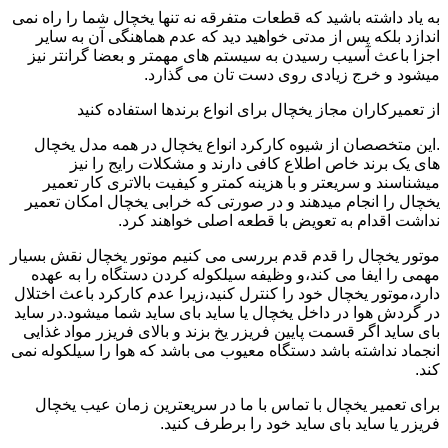
به یاد داشته باشید که قطعات متفرقه نه تنها یخچال شما را راه نمی
اندازد بلکه پس از مدتی خواهید دید که عدم هماهنگی آن به سایر
اجزا باعث آسیب رسیدن به سیستم های مهمتر و بعضا گرانتر نیز
میشود و خرج زیادی روی دست تان می گذارد.
از تعمیرکاران مجاز یخچال برای انواع برندها استفاده کنید
.این متخصصان از شیوه کارکرد انواع یخچال در همه مدل یخچال
های یک برند خاص اطلاع کافی دارند و مشکلات رایج را نیز
میشناسند و سریعتر و با هزینه کمتر و کیفیت بالاتری کار تعمیر
یخچال را انجام میدهند و در صورتی که خرابی یخچال امکان تعمیر
نداشت اقدام به تعویض با قطعه اصلی خواهند کرد.
موتور یخچال را قدم قدم بررسی می کنیم موتور یخچال نقش بسیار
مهمی را ایفا می کند،و وظیفه سیلکوله کردن دستگاه را به عهده
دارد،موتور یخچال خود را کنترل کنید،زیرا عدم کارکرد باعث اختلال
در گردش هوا در داخل یخچال یا ساید بای ساید شما میشود.در ساید
بای ساید اگر قسمت پایین فریزر یخ بزند و بالای فریزر مواد غذایی
انجماد نداشته باشد دستگاه معیوب می باشد که هوا را سیلکوله نمی
کند.
برای تعمیر یخچال با تماس با ما در سریعترین زمان عیب یخچال
فریزر یا ساید بای ساید خود را برطرف کنید.