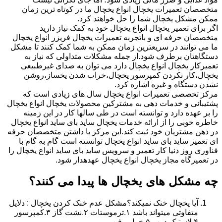
متخصصان تعمیرات یخچال انواع یخچال ما در کوتاه ترین زمان
ممکن مشکل یخچال شما را حل خواهند کرد.
اگر برای تعمیر یخچال انواع یخچال خود به کمک نیاز دارید
متخصصان حرفه ای و باتجربه تعمیرات یخچال فریزر انواع یخچال
ما می توانند در سریعترین زمان ممکن به شما کمک کنند تا مشکل
دستگاهتان برطرف شود.از جمله مشکلات متداولی که نیاز به
تعمیرکار یخچال انواع یخچال دارد می توان به صدای غیرطبیعی
یخچال،کار نکردن کمپرسور یخچال،خراب شدن یخساز،روشن
نشدن دستگاه و غیره اشاره کرد.
مرکز تخصصی تعمیرات انواع یخچال سال های زیادی است که
پشتیبانی و خدمات دهی به مشترکین محصولات یخچال انواع یخچال
را بر عهده دارد و توانسته است در طی سالها کار در این زمینه
خاطره خوبی را از ارائه خدمات یخچال ساید بای ساید انواع یخچال
در ذهن مشتریان خود ثبت کند.این مرکز با داشتن متخصصان حرفه
ای تعمیر ساید بای ساید انواع یخچال توانسته است گام به گام با
فناوری روز دنیا کار تعمیر و سرویس ساید بای ساید انواع یخچال را
در تعمیرگاه مجاز یخچال انواع یخچال عهدهدار شود.
چه مشکل های یخچال ها پیدا می کنند؟
آیا یخچال خنک نمیکند؟مشکل عدم خنک کردن یخچال : دلایل
متفاوتی میتواند باشد ۱.ترموستات ۲.نشت گاز ۳.کمپرسور
۴.لاستیک درب ۵.خرابی فن.