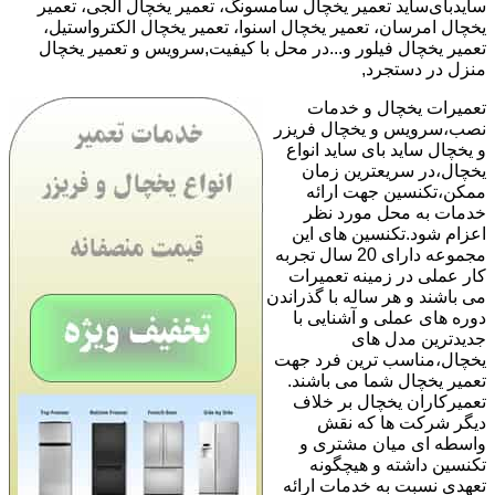
سایدبای‌ساید تعمیر یخچال سامسونگ، تعمیر یخچال الجی، تعمیر
یخچال امرسان، تعمیر یخچال اسنوا، تعمیر یخچال الکترواستیل،
تعمیر یخچال فیلور و...در محل با کیفیت,سرویس و تعمیر یخچال
منزل در دستجرد,
تعمیرات یخچال و خدمات
نصب،سرویس و یخچال فریزر
و یخچال ساید بای ساید انواع
یخچال،در سریعترین زمان
ممکن،تکنسین جهت ارائه
خدمات به محل مورد نظر
اعزام شود.تکنسین های این
مجموعه دارای 20 سال تجربه
کار عملی در زمینه تعمیرات
می باشند و هر ساله با گذراندن
دوره های عملی و آشنایی با
جدیدترین مدل های
یخچال،مناسب ترین فرد جهت
تعمیر یخچال شما می باشند.
تعمیرکاران یخچال بر خلاف
دیگر شرکت ها که نقش
واسطه ای میان مشتری و
تکنسین داشته و هیچگونه
تعهدی نسبت به خدمات ارائه