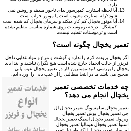
دارد.
آیا لحظه استارت کمپرسور یدای ناجور میدهد و روشن نمی
شود؟رله استارت معیوب است یا موتور خراب است
آیا موتور یخچال کم کار میکند و سرمای یخچال کم شده است
؟مشکل : درجه ترموستات روی شماره مناسب تنظیم نشده
است و ترموستات تنظیم نیست.
تعمیر یخچال چگونه است؟
اگر یخچال برودت لازم را ندارد و گوشت و مرغ و مواد غذایی داخل
فریزر از حالت انجماد خارج شده است هیچ نگران نباشید و ابتدا باید
یخچال را بررسی کنید.مهمترین کار در تعمیر یخچال عیب یابی
صحیح می باشد ما در ایتجا مطالبی را از عیب یابی را اورده ایم،
چه خدمات تخصصی تعمیر
یخچال انجام می دهد؟
تعمیر یخچال سامسونگ تعمیر یخچال ال
جی تعمیر یخچال بوش تعمیر یخچال
ویرپول تعمیر یخچال اسمگ تعمیر یخچال
اسنوا تعمیر یخچال هیمالیا تعمیر یخچال
امرسان تعمیر یخچال الکترواستیل تعمیر