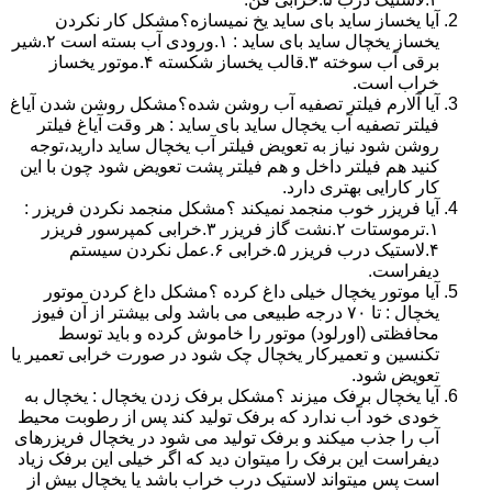
آیا یخساز ساید بای ساید یخ نمیسازه؟مشکل کار نکردن
یخساز یخچال ساید بای ساید : ۱.ورودی آب بسته است ۲.شیر
برقی آب سوخته ۳.قالب یخساز شکسته ۴.موتور یخساز
خراب است.
آیا آلارم فیلتر تصفیه آب روشن شده؟مشکل روشن شدن آیاغ
فیلتر تصفیه آب یخچال ساید بای ساید : هر وقت آیاغ فیلتر
روشن شود نیاز به تعویض فیلتر آب یخچال ساید دارید،توجه
کنید هم فیلتر داخل و هم فیلتر پشت تعویض شود چون با این
کار کارایی بهتری دارد.
آیا فریزر خوب منجمد نمیکند ؟مشکل منجمد نکردن فریزر :
۱.ترموستات ۲.نشت گاز فریزر ۳.خرابی کمپرسور فریزر
۴.لاستیک درب فریزر ۵.خرابی ۶.عمل نکردن سیستم
دیفراست.
آیا موتور یخچال خیلی داغ کرده ؟مشکل داغ کردن موتور
یخچال : تا ۷۰ درجه طبیعی می باشد ولی بیشتر از آن فیوز
محافظتی (اورلود) موتور را خاموش کرده و باید توسط
تکنسین و تعمیرکار یخچال چک شود در صورت خرابی تعمیر یا
تعویض شود.
آیا یخچال برفک میزند ؟مشکل برفک زدن یخچال : یخچال به
خودی خود آب ندارد که برفک تولید کند پس از رطوبت محیط
آب را جذب میکند و برفک تولید می شود در یخچال فریزرهای
دیفراست این برفک را میتوان دید که اگر خیلی این برفک زیاد
است پس میتواند لاستیک درب خراب باشد یا یخچال بیش از