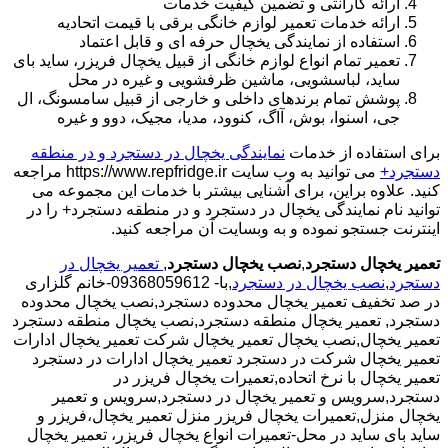
ارائه گارانتی و تضمین کیفیت خدمات
ارائه خدمات تعمیر لوازم خانگی برقی با قیمت اتحادیه
استفاده از نمایندگی یخچال حرفه ای و قابل اعتماد
تعمیر تمام انواع لوازم خانگی از قبیل یخچال فریزر، ساید بای
ساید، لباسشویی، ماشین ظرفشویی و غیره در محل
پوشش تمام برندهای داخلی و خارجی از قبیل سامسونگ، ال
جی، اسنوا، بوش، آاگ، کنوود، مدیا، مجیک، دوو و غیره
برای استفاده از خدمات
نمایندگی یخچال در دستجرد و در منطقه
دستجرد+
می توانید به وب سایت https://www.repfridge.ir مراجعه
کنید. علاوه براین، برای آشنایی بیشتر با خدمات این مجموعه می
توانید نام نمایندگی یخچال در دستجرد و در منطقه دستجرد+ را در
اینترنت جستجو نموده و به وبسایت آن مراجعه کنید.
تعمیر یخچال دستجرد
,
نصب یخچال دستجرد
,
تعمیر یخچال در
دستجرد
,
نصب یخچال در دستجرد
,با- 09368059612-خانم گلزاری
در صد تخفیف تعمیر یخچال محدوده دستجرد,نصب یخچال محدوده
دستجرد,
تعمیر یخچال منطقه دستجرد,نصب یخچال منطقه دستجرد
تعمیر یخچال,نصب یخچال تعمیر یخچال شرکت تعمیر یخچال ادارات
تعمیر یخچال شرکت در دستجرد تعمیر یخچال ادارات در دستجرد
تعمیر یخچال با نرخ اتحاده,تعمیرات یخچال فریزر در
دستجرد,سرویس و تعمیر یخچال در دستجرد,سرویس و تعمیر
یخچال منزل,تعمیرات یخچال فریزر منزل تعمیر یخچال،فریزر و
ساید بای ساید در محل-تعمیرات انواع یخچال فریزر، تعمیر یخچال