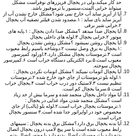
حد کار میکند،ولی در یخچال فریزرهای نوفراست مشکل
میتواند خرابی المنت،سنسور یا ترموفیوز باشد.
آیا از آبریز ساید آب خارج نمی شود؟مشکل خارج نشدن آب از
آبریز ساید بای ساید : ۱.مصدود شدن فیلتر تصفیه آب یخچال
۲.خرابی شیر برقی
آیا یخچال صدا میدهد ؟مشکل صدا دادن یخچال : ۱.پایه های
موتور ۲.خرابی یخچال ۳.لوله های داخلی یخچال
آیا یخچال روشن نمیشود ؟مشکل روشن نشدن یخچال
:۱.یخچال به برق وصل نیست ۲.دوشاخه یاسیم رابط معیوب
است ۳.ترموستات یخچال مشکل دارد.۴.اورلود کمپرسور
معیوب است.۵.برد الکتریکی دستگاه خراب است ۶.کمپرسور
یخچال سوخته.
آیا یخچال اتومات نمیکند ؟مشکل اتومات نکردن یخچال :
۱.لوله بلو ترموستات از جای خود خارج شده ۲.ترموستات
تنظیم نیست ۳.لاستیک دور درب خراب است ۴.یخچال خراب
است ۵.سرما یخچال کم است.
آیا مواد داخل یخچال منجمد شده و سرما بیش از حد زیاد
است ؟مشکل منجمد شدن مواد غذایی در یخچال :
۱.ترموستات یخچال خراب است.۲.لوله بلو (بالب) از جای
مخصوص خود در اواپراتور جدا شده است.۳ سنسور یخچال
خراب است.
آیا بدنه یخچال برق دارد؟مشکل برق بدنه یخچال : سیمهای
رابط معیوب شده است یا سر پیچ لامپ درون یخچال اتصال
بدنه دارد یا ترموستات اتصال بدنه دارد یا موتور اتصال بدنه