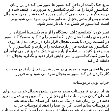
مایع خنک کننده از داخل کندانسور ها عبور می کند،در این زمان
کندانسور گرما را می گیرد.کندانسور به مرورزمان کثیف شده و
درست گرما را جذب نمی کند.این مورد باعث فشار آمدن به یخچال
شده و پس از مدتی یخچال به طور مطلوب سرد نمی شود.بهتر
است کندانسور هر شش ماه یک بار تمیز شود.
تمیز کردن کندانسور: ابتدا دستگاه را از برق بکشید.با استفاده از
دفترچه ی راهنما محل دقیق کندانسور را پیدا کنید.معمولاً کندانسور
در قسمت زیری یا پشتی یخچال قرار دارد.در برخی مدل ها روی
کندانسور یک صفحه قرار دارد،صفحه را بردارید و کندانسور را با
برس تمیز کنید.با استفاده از پارچه ی خشک و تمیز نیز می توانید آن
را تمیز کنید.کندانسور را سر جایش قرار دهید و بگذارید یخچال ۲۰
دقیقه کار کند.
فن ها نقشی مهم و ضروری در سرد شدن یخچال دارند.در صورت
کار نکردن فن کندانسور نه یخچال سرد می شود و نه فریزر.
خراب بودن ترموستات
هر ایرادی در ترموستات منجر به سرد نشدن یخچال خواهد شد.برای
امتحان کردن ترموستات دمای یخچال را از کمترین به بیشترین تغییر
دهید در این زمان صدای تیک می دهد اگر صدای تیک بدهد یعنی
ترموستات سالم است.اگر این صدا را ندهد ترموستات خراب
است.با مولتی متر هم می توانید ترموستات را تست کنید.ترموستات