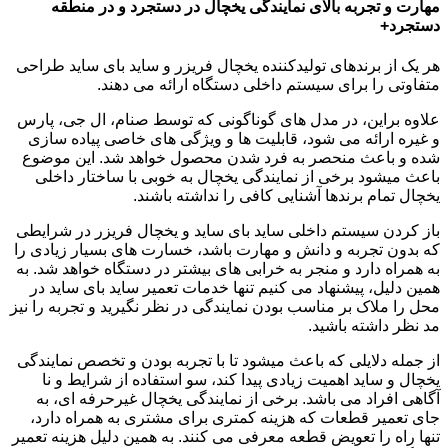
مهارت و تجربه بالای نمایندگی یخچال در دستجرد و در منطقه
دستجرد+
هر یک از برندهای تولیدکننده یخچال فریزر و ساید بای ساید طراحی
متفاوتی را برای سیستم داخلی دستگاه ارائه می دهند.
علاوه براین، در مدل های گوناگونی که توسط صنام، ال جی، پارس
و غیره ارائه می شود، قابلیت ها و ویژگی های خاصی پیاده سازی
شده و باعث منحصر به فرد شدن محصول خواهد شد. این موضوع
باعث میشود برخی از نمایندگی یخچال به خوبی با ساختار داخلی
یخچال تمام برندها آشنایی کافی را نداشته باشند.
باز کردن سیستم داخلی ساید بای ساید و یخچال فریزر در شرایطی
که بدون تجربه و دانش و مهارت باشد، خسارت های بسیار زیادی را
به همراه دارد و منجر به خرابی های بیشتر در دستگاه خواهد شد. به
همین دلیل، پیشنهاد می کنیم تنها خدمات تعمیر ساید بای ساید در
محل را ملاک بر مناسب بودن نمایندگی در نظر نگیرید و تجربه را نیز
مد نظر داشته باشید.
از جمله دلایلی که باعث میشود تا با تجربه بودن و تخصص نمایندگی
یخچال و ساید اهمیت زیادی پیدا کند، سو استفاده از شرایط و نا
آگاهی افراد می باشد. برخی از نمایندگی یخچال غیرحرفه ای، به
جای تعمیر قطعات که هزینه کمتری برای مشتری به همراه دارد،
تنها راه را تعویض قطعه معرفی می کنند. به همین دلیل هزینه تعمیر