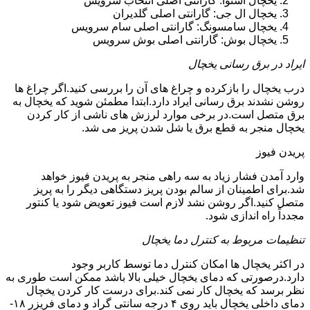
یخچال اسنوا: گارانتی اصلی انتخاب سرویس
یخچال ال جی: گارانتی اصلی گلدیران
یخچال سامسونگ: گارانتی اصلی سام سرویس
یخچال بوش: گارانتی اصلی بوش سرویس
ایراد در برق رسانی یخچال
درب یخچال را بازکرده و چراغ های آن را بررسی کنید.اگر چراغ ها
روشن نشدند برق رسانی ایراد دارد.ابتدا مطمئن شوید که یخچال به
برق متصل است.در برخی موارد لرزش های ناشی از کار کردن
یخچال منجر به قطع برق یا شل شدن پریز می شد.
پریدن فیوز
وارد آمدن فشار زیاد به سه راهی منجر به پریدن فیوز خواهد
شد.برای اطمینان از سالم بودن پریز دستگاهی دیگر را به پریز
متصل کنید.اگر روشن نشد لازم است فیوز تعویض شود یا کنتور
مجدداً راه اندازی شود.
تنظیمات مربوط به کنترل دما یخچال
در اکثر یخچال ها امکان کنترل دما توسط کاربر وجود
دارد.درصورتی که دمای یخچال خیلی بالا باشد ممکن است طوری به
نظر برسد که یخچال کار نمی کند.برای درست کار کردن یخچال
دمای داخلی یخچال باید روی ۴ درجه سانتی گراد و دمای فریزر ۱۸-