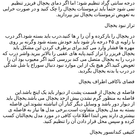
درجه سانتی گراد تنظیم شود؛ اما اگر دمای یخچال فریزر تنظیم
نمی شود حتماً باید ترموستات یخچال را چک کنید و در صورت خرابی
به تعویض ترموستات یخچال نیز بپردازید.
تراز نبود یخچال
در یخچال را بازکرده و آن را ر ها کنید،درب باید بسته شود.اگر درب
با زاویه ی ۴۵ درجه باز شود باید خودش بسته شود وگرنه بر روی
مهره ها فشار وارد می کند.برای برطرف کردن این مشکل باید
یخچال فریزر را تراز کنید.پایه های عقبی را بالاتر ببرید.واشر درب که
درب را به یخچال متصل می کند بررسی کنید اگر معیوب بود آن را
تعویض کنید.اگر هیچ یک از این موارد نبود دنبال سوراخ یا شل شدگی
در درب یا بدنه یخچال بگردید.
فضای ناکافی اطراف یخچال
فاصله ی یخچال از قسمت پشت از دیوار باید یک اینچ باشد.این
فاصله به منظور گرم نشدن بیش ازحد یخچال می باشد.یخچال باید
از دیوار دور باشد و وسایل دیگر کنار آن انباشته نشوند.این فاصله
بسته به مدل یخچال متفاوت است.برخی مدل ها نیاز به فاصله ی
بیشتری دارند پس ابتدا اطلاعات کافی در مورد مدل یخچالتان کسب
کرده و سپس محل قرار دادن آن را تنظیم کنید.
کثیفی کندانسور یخچال