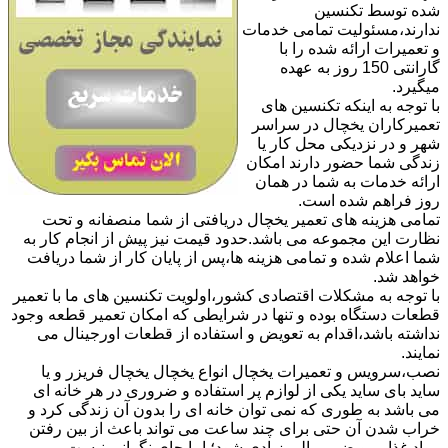
شده توسط تکنسین
ندارند،مسئولیت تمامی خدمات
و تعمیرات ارائه شده را با
گارانتی 150 روز به عهده
میگیرد.
با توجه به اینکه تکنسین های
تعمیرکاران یخچال در سراسر
شهر و در نزدیکی محل کار یا
زندگی شما حضور دارند امکان
ارائه خدمات به شما در همان
روز فراهم شده است.
تمامی هزینه های تعمیر یخچال دریافتی از شما منصفانه و تحت
نظارت این مجموعه می باشد.حدود قیمت نیز پیش از انجام کار به
شما اعلام شده و تمامی هزینه ها،پس از پایان کار از شما دریافت
خواهد شد.
با توجه به مشکلات اقتصادی کشور،اولویت تکنسین های ما با تعمیر
قطعات دستگاه بوده و تنها در شرایطی که امکان تعمیر قطعه وجود
نداشته باشد،اقدام به تعویض و استفاده از قطعات اورجینال می
نمایند.
نصب،سرویس و تعمیرات یخچال انواع یخچال یخچال فریزر و یا
ساید بای ساید یکی از لوازم پر استفاده و ضروری در هر خانه ای
می باشد به طوری که نمی توان خانه ای را بدون آن زندگی کرد و
خراب شدن آن حتی برای چند ساعت می تواند باعث از بین رفتن
مواد غذایی و ضرر مالی زیادی شود؛ اما جای نگرانی نیست