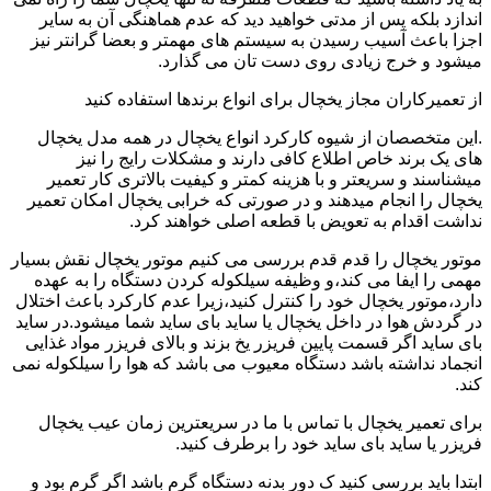
اندازد بلکه پس از مدتی خواهید دید که عدم هماهنگی آن به سایر
اجزا باعث آسیب رسیدن به سیستم های مهمتر و بعضا گرانتر نیز
میشود و خرج زیادی روی دست تان می گذارد.
از تعمیرکاران مجاز یخچال برای انواع برندها استفاده کنید
.این متخصصان از شیوه کارکرد انواع یخچال در همه مدل یخچال
های یک برند خاص اطلاع کافی دارند و مشکلات رایج را نیز
میشناسند و سریعتر و با هزینه کمتر و کیفیت بالاتری کار تعمیر
یخچال را انجام میدهند و در صورتی که خرابی یخچال امکان تعمیر
نداشت اقدام به تعویض با قطعه اصلی خواهند کرد.
موتور یخچال را قدم قدم بررسی می کنیم موتور یخچال نقش بسیار
مهمی را ایفا می کند،و وظیفه سیلکوله کردن دستگاه را به عهده
دارد،موتور یخچال خود را کنترل کنید،زیرا عدم کارکرد باعث اختلال
در گردش هوا در داخل یخچال یا ساید بای ساید شما میشود.در ساید
بای ساید اگر قسمت پایین فریزر یخ بزند و بالای فریزر مواد غذایی
انجماد نداشته باشد دستگاه معیوب می باشد که هوا را سیلکوله نمی
کند.
برای تعمیر یخچال با تماس با ما در سریعترین زمان عیب یخچال
فریزر یا ساید بای ساید خود را برطرف کنید.
ابتدا باید بررسی کنید ک دور بدنه دستگاه گرم باشد اگر گرم بود و