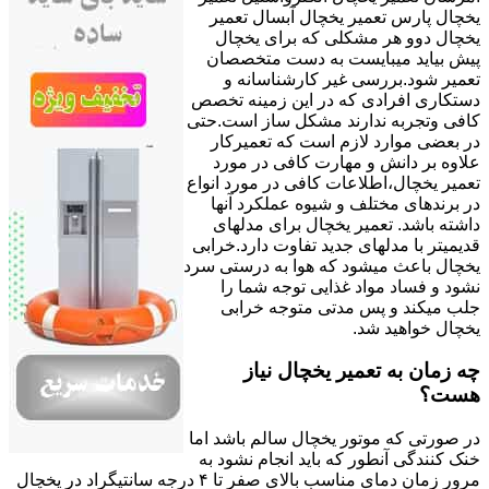
یخچال پارس تعمیر یخچال آبسال تعمیر
یخچال دوو هر مشکلی که برای یخچال
پیش بیاید میبایست به دست متخصصان
تعمیر شود.بررسی غیر کارشناسانه و
دستکاری افرادی که در این زمینه تخصص
کافی وتجربه ندارند مشکل ساز است.حتی
در بعضی موارد لازم است که تعمیرکار
علاوه بر دانش و مهارت کافی در مورد
تعمیر یخچال،اطلاعات کافی در مورد انواع
در برندهای مختلف و شیوه عملکرد آنها
داشته باشد. تعمیر یخچال برای مدلهای
قدیمیتر با مدل‍های جدید تفاوت دارد.خرابی
یخچال باعث میشود که هوا به درستی سرد
نشود و فساد مواد غذایی توجه شما را
جلب میکند و پس مدتی متوجه خرابی
یخچال خواهید شد.
چه زمان به تعمیر یخچال نیاز
هست؟
در صورتی که موتور یخچال سالم باشد اما
خنک کنندگی آنطور که باید انجام نشود به
مرور زمان دمای مناسب بالای صفر تا ۴ درجه سانتیگراد در یخچال