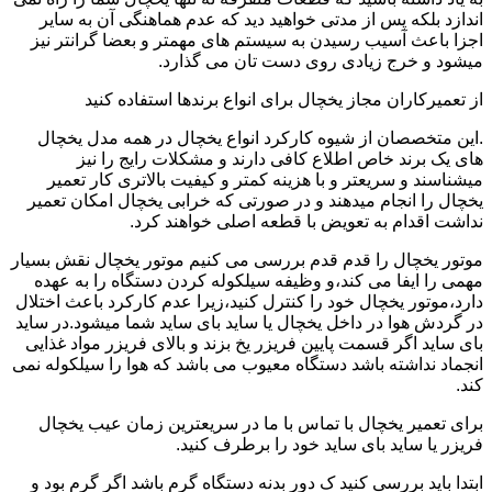
اندازد بلکه پس از مدتی خواهید دید که عدم هماهنگی آن به سایر
اجزا باعث آسیب رسیدن به سیستم های مهمتر و بعضا گرانتر نیز
میشود و خرج زیادی روی دست تان می گذارد.
از تعمیرکاران مجاز یخچال برای انواع برندها استفاده کنید
.این متخصصان از شیوه کارکرد انواع یخچال در همه مدل یخچال
های یک برند خاص اطلاع کافی دارند و مشکلات رایج را نیز
میشناسند و سریعتر و با هزینه کمتر و کیفیت بالاتری کار تعمیر
یخچال را انجام میدهند و در صورتی که خرابی یخچال امکان تعمیر
نداشت اقدام به تعویض با قطعه اصلی خواهند کرد.
موتور یخچال را قدم قدم بررسی می کنیم موتور یخچال نقش بسیار
مهمی را ایفا می کند،و وظیفه سیلکوله کردن دستگاه را به عهده
دارد،موتور یخچال خود را کنترل کنید،زیرا عدم کارکرد باعث اختلال
در گردش هوا در داخل یخچال یا ساید بای ساید شما میشود.در ساید
بای ساید اگر قسمت پایین فریزر یخ بزند و بالای فریزر مواد غذایی
انجماد نداشته باشد دستگاه معیوب می باشد که هوا را سیلکوله نمی
کند.
برای تعمیر یخچال با تماس با ما در سریعترین زمان عیب یخچال
فریزر یا ساید بای ساید خود را برطرف کنید.
ابتدا باید بررسی کنید ک دور بدنه دستگاه گرم باشد اگر گرم بود و