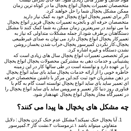
متخصصان تعمیرات یخچال انواع یخچال ما در کوتاه ترین زمان
ممکن مشکل یخچال شما را حل خواهند کرد.
اگر برای تعمیر یخچال انواع یخچال خود به کمک نیاز دارید
متخصصان حرفه ای و باتجربه تعمیرات یخچال فریزر انواع یخچال
ما می توانند در سریعترین زمان ممکن به شما کمک کنند تا مشکل
دستگاهتان برطرف شود.از جمله مشکلات متداولی که نیاز به
تعمیرکار یخچال انواع یخچال دارد می توان به صدای غیرطبیعی
یخچال،کار نکردن کمپرسور یخچال،خراب شدن یخساز،روشن
نشدن دستگاه و غیره اشاره کرد.
مرکز تخصصی تعمیرات انواع یخچال سال های زیادی است که
پشتیبانی و خدمات دهی به مشترکین محصولات یخچال انواع یخچال
را بر عهده دارد و توانسته است در طی سالها کار در این زمینه
خاطره خوبی را از ارائه خدمات یخچال ساید بای ساید انواع یخچال
در ذهن مشتریان خود ثبت کند.این مرکز با داشتن متخصصان حرفه
ای تعمیر ساید بای ساید انواع یخچال توانسته است گام به گام با
فناوری روز دنیا کار تعمیر و سرویس ساید بای ساید انواع یخچال را
در تعمیرگاه مجاز یخچال انواع یخچال عهدهدار شود.
چه مشکل های یخچال ها پیدا می کنند؟
آیا یخچال خنک نمیکند؟مشکل عدم خنک کردن یخچال : دلایل
متفاوتی میتواند باشد ۱.ترموستات ۲.نشت گاز ۳.کمپرسور
۴.لاستیک درب ۵.خرابی فن.