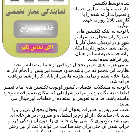
شده توسط تکنسین
ندارند،مسئولیت تمامی خدمات
و تعمیرات ارائه شده را با
گارانتی 150 روز به عهده
میگیرد.
با توجه به اینکه تکنسین های
تعمیرکاران یخچال در سراسر
شهر و در نزدیکی محل کار یا
زندگی شما حضور دارند امکان
ارائه خدمات به شما در همان
روز فراهم شده است.
تمامی هزینه های تعمیر یخچال دریافتی از شما منصفانه و تحت
نظارت این مجموعه می باشد.حدود قیمت نیز پیش از انجام کار به
شما اعلام شده و تمامی هزینه ها،پس از پایان کار از شما دریافت
خواهد شد.
با توجه به مشکلات اقتصادی کشور،اولویت تکنسین های ما با تعمیر
قطعات دستگاه بوده و تنها در شرایطی که امکان تعمیر قطعه وجود
نداشته باشد،اقدام به تعویض و استفاده از قطعات اورجینال می
نمایند.
نصب،سرویس و تعمیرات یخچال انواع یخچال یخچال فریزر و یا
ساید بای ساید یکی از لوازم پر استفاده و ضروری در هر خانه ای
می باشد به طوری که نمی توان خانه ای را بدون آن زندگی کرد و
خراب شدن آن حتی برای چند ساعت می تواند باعث از بین رفتن
مواد غذایی و ضرر مالی زیادی شود؛ اما جای نگرانی نیست