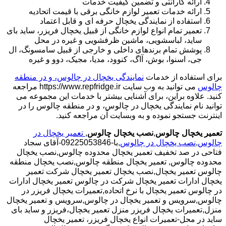
ارائه گارانتی و تضمین کیفیت خدمات
ارائه خدمات تعمیر لوازم خانگی برقی با قیمت اتحادیه
استفاده از نمایندگی یخچال حرفه ای و قابل اعتماد
تعمیر تمام انواع لوازم خانگی از قبیل یخچال فریزر، ساید بای
ساید، لباسشویی، ماشین ظرفشویی و غیره در محل
پوشش تمام برندهای داخلی و خارجی از قبیل سامسونگ، ال
جی، اسنوا، بوش، آاگ، کنوود، مدیا، مجیک، دوو و غیره
برای استفاده از خدمات
نمایندگی یخچال در چالوس، و در منطقه
چالوس
می توانید به وب سایت https://www.repfridge.ir مراجعه
کنید. علاوه براین، برای آشنایی بیشتر با خدمات این مجموعه می
توانید نام نمایندگی یخچال در چالوس، و در منطقه چالوس را در
اینترنت جستجو نموده و به وبسایت آن مراجعه کنید.
تعمیر یخچال چالوس
,
نصب یخچال چالوس
,
تعمیر یخچال در
چالوس
,
نصب یخچال در چالوس
,با-09225053846-آقای سجاد
فتاحی در صد تخفیف تعمیر یخچال محدوده چالوس,نصب یخچال
محدوده چالوس,
تعمیر یخچال منطقه چالوس,نصب یخچال منطقه
چالوس تعمیر یخچال,نصب یخچال تعمیر یخچال شرکت تعمیر
یخچال ادارات تعمیر یخچال شرکت در چالوس تعمیر یخچال ادارات
در چالوس تعمیر یخچال با نرخ اتحاده,تعمیرات یخچال فریزر در
چالوس,سرویس و تعمیر یخچال در چالوس,سرویس و تعمیر یخچال
منزل,تعمیرات یخچال فریزر منزل تعمیر یخچال،فریزر و ساید بای
ساید در محل-تعمیرات انواع یخچال فریزر، تعمیر یخچال