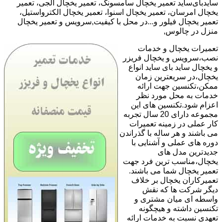
سایدبای‌ساید تعمیر یخچال سامسونگ، تعمیر یخچال الجی، تعمیر
یخچال امرسان، تعمیر یخچال اسنوا، تعمیر یخچال الکترواستیل،
تعمیر یخچال فیلور و...در محل با کیفیت,سرویس و تعمیر یخچال
منزل در چالوس,
تعمیرات یخچال و خدمات
نصب،سرویس و یخچال فریزر
و یخچال ساید بای ساید انواع
یخچال،در سریعترین زمان
ممکن،تکنسین جهت ارائه
خدمات به محل مورد نظر
اعزام شود.تکنسین های این
مجموعه دارای 20 سال تجربه
کار عملی در زمینه تعمیرات
می باشند و هر ساله با گذراندن
دوره های عملی و آشنایی با
جدیدترین مدل های
یخچال،مناسب ترین فرد جهت
تعمیر یخچال شما می باشند.
تعمیرکاران یخچال بر خلاف
دیگر شرکت ها که نقش
واسطه ای میان مشتری و
تکنسین داشته و هیچگونه
تعهدی نسبت به خدمات ارائه