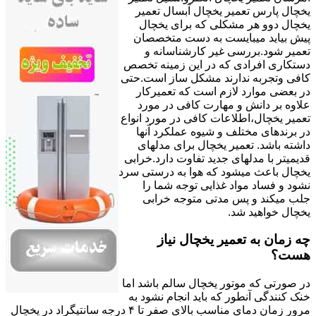
یخچال پارس تعمیر یخچال آبسال تعمیر
یخچال دوو هر مشکلی که برای یخچال
پیش بیاید میبایست به دست متخصصان
تعمیر شود.بررسی غیر کارشناسانه و
دستکاری افرادی که در این زمینه تخصص
کافی وتجربه ندارند مشکل ساز است.حتی
در بعضی موارد لازم است که تعمیرکار
علاوه بر دانش و مهارت کافی در مورد
تعمیر یخچال،اطلاعات کافی در مورد انواع
در برندهای مختلف و شیوه عملکرد آنها
داشته باشد. تعمیر یخچال برای مدلهای
قدیمیتر با مدل‍های جدید تفاوت دارد.خرابی
یخچال باعث میشود که هوا به درستی سرد
نشود و فساد مواد غذایی توجه شما را
جلب میکند و پس مدتی متوجه خرابی
یخچال خواهید شد.
چه زمان به تعمیر یخچال نیاز
هست؟
در صورتی که موتور یخچال سالم باشد اما
خنک کنندگی آنطور که باید انجام نشود به
مرور زمان دمای مناسب بالای صفر تا ۴ درجه سانتیگراد در یخچال