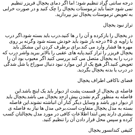
درجه سانتی گراد تنظیم شود؛ اما اگر دمای یخچال فریزر تنظیم
نمی شود حتماً باید ترموستات یخچال را چک کنید و در صورت خرابی
به تعویض ترموستات یخچال نیز بپردازید.
تراز نبود یخچال
در یخچال را بازکرده و آن را ر ها کنید،درب باید بسته شود.اگر درب
با زاویه ی ۴۵ درجه باز شود باید خودش بسته شود وگرنه بر روی
مهره ها فشار وارد می کند.برای برطرف کردن این مشکل باید
یخچال فریزر را تراز کنید.پایه های عقبی را بالاتر ببرید.واشر درب که
درب را به یخچال متصل می کند بررسی کنید اگر معیوب بود آن را
تعویض کنید.اگر هیچ یک از این موارد نبود دنبال سوراخ یا شل شدگی
در درب یا بدنه یخچال بگردید.
فضای ناکافی اطراف یخچال
فاصله ی یخچال از قسمت پشت از دیوار باید یک اینچ باشد.این
فاصله به منظور گرم نشدن بیش ازحد یخچال می باشد.یخچال باید
از دیوار دور باشد و وسایل دیگر کنار آن انباشته نشوند.این فاصله
بسته به مدل یخچال متفاوت است.برخی مدل ها نیاز به فاصله ی
بیشتری دارند پس ابتدا اطلاعات کافی در مورد مدل یخچالتان کسب
کرده و سپس محل قرار دادن آن را تنظیم کنید.
کثیفی کندانسور یخچال