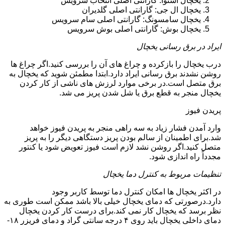
یخچال اسنوا: گارانتی اصلی انتخاب سرویس
یخچال ال جی: گارانتی اصلی گلدیران
یخچال سامسونگ: گارانتی اصلی سام سرویس
یخچال بوش: گارانتی اصلی بوش سرویس
ایراد در برق رسانی یخچال
درب یخچال را بازکرده و چراغ های آن را بررسی کنید.اگر چراغ ها
روشن نشدند برق رسانی ایراد دارد.ابتدا مطمئن شوید که یخچال به
برق متصل است.در برخی موارد لرزش های ناشی از کار کردن
یخچال منجر به قطع برق یا شل شدن پریز می شد.
پریدن فیوز
وارد آمدن فشار زیاد به سه راهی منجر به پریدن فیوز خواهد
شد.برای اطمینان از سالم بودن پریز دستگاهی دیگر را به پریز
متصل کنید.اگر روشن نشد لازم است فیوز تعویض شود یا کنتور
مجدداً راه اندازی شود.
تنظیمات مربوط به کنترل دما یخچال
در اکثر یخچال ها امکان کنترل دما توسط کاربر وجود
دارد.درصورتی که دمای یخچال خیلی بالا باشد ممکن است طوری به
نظر برسد که یخچال کار نمی کند.برای درست کار کردن یخچال
دمای داخلی یخچال باید روی ۴ درجه سانتی گراد و دمای فریزر ۱۸-