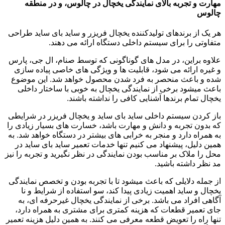
مهارت و تجربه بالای نمایندگی یخچال در چالوس، و در منطقه
چالوس
هر یک از برندهای تولیدکننده یخچال فریزر و ساید بای ساید طراحی
متفاوتی را برای سیستم داخلی دستگاه ارائه می دهند.
علاوه براین، در مدل های گوناگونی که توسط صنام، ال جی، پارس
و غیره ارائه می شود، قابلیت ها و ویژگی های خاصی پیاده سازی
شده و باعث منحصر به فرد شدن محصول خواهد شد. این موضوع
باعث میشود برخی از نمایندگی یخچال به خوبی با ساختار داخلی
یخچال تمام برندها آشنایی کافی را نداشته باشند.
باز کردن سیستم داخلی ساید بای ساید و یخچال فریزر در شرایطی
که بدون تجربه و دانش و مهارت باشد، خسارت های بسیار زیادی را
به همراه دارد و منجر به خرابی های بیشتر در دستگاه خواهد شد. به
همین دلیل، پیشنهاد می کنیم تنها خدمات تعمیر ساید بای ساید در
محل را ملاک بر مناسب بودن نمایندگی در نظر نگیرید و تجربه را نیز
مد نظر داشته باشید.
از جمله دلایلی که باعث میشود تا با تجربه بودن و تخصص نمایندگی
یخچال و ساید اهمیت زیادی پیدا کند، سو استفاده از شرایط و نا
آگاهی افراد می باشد. برخی از نمایندگی یخچال غیرحرفه ای، به
جای تعمیر قطعات که هزینه کمتری برای مشتری به همراه دارد،
تنها راه را تعویض قطعه معرفی می کنند. به همین دلیل هزینه تعمیر