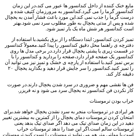
مایع خنک کننده از داخل کندانسور ها عبور می کند،در این زمان
کندانسور گرما را می گیرد.کندانسور به مرورزمان کثیف شده و
درست گرما را جذب نمی کند.این مورد باعث فشار آمدن به یخچال
شده و پس از مدتی یخچال به طور مطلوب سرد نمی شود.بهتر
است کندانسور هر شش ماه یک بار تمیز شود.
تمیز کردن کندانسور: ابتدا دستگاه را از برق بکشید.با استفاده از
دفترچه ی راهنما محل دقیق کندانسور را پیدا کنید.معمولاً کندانسور
در قسمت زیری یا پشتی یخچال قرار دارد.در برخی مدل ها روی
کندانسور یک صفحه قرار دارد،صفحه را بردارید و کندانسور را با
برس تمیز کنید.با استفاده از پارچه ی خشک و تمیز نیز می توانید آن
را تمیز کنید.کندانسور را سر جایش قرار دهید و بگذارید یخچال ۲۰
دقیقه کار کند.
فن ها نقشی مهم و ضروری در سرد شدن یخچال دارند.در صورت
کار نکردن فن کندانسور نه یخچال سرد می شود و نه فریزر.
خراب بودن ترموستات
هر ایرادی در ترموستات منجر به سرد نشدن یخچال خواهد شد.برای
امتحان کردن ترموستات دمای یخچال را از کمترین به بیشترین تغییر
دهید در این زمان صدای تیک می دهد اگر صدای تیک بدهد یعنی
ترموستات سالم است.اگر این صدا را ندهد ترموستات خراب
است.با مولتی متر هم می توانید ترموستات را تست کنید.ترموستات