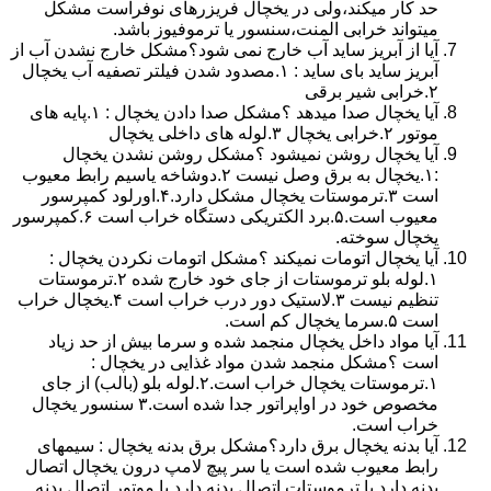
حد کار میکند،ولی در یخچال فریزرهای نوفراست مشکل
میتواند خرابی المنت،سنسور یا ترموفیوز باشد.
آیا از آبریز ساید آب خارج نمی شود؟مشکل خارج نشدن آب از
آبریز ساید بای ساید : ۱.مصدود شدن فیلتر تصفیه آب یخچال
۲.خرابی شیر برقی
آیا یخچال صدا میدهد ؟مشکل صدا دادن یخچال : ۱.پایه های
موتور ۲.خرابی یخچال ۳.لوله های داخلی یخچال
آیا یخچال روشن نمیشود ؟مشکل روشن نشدن یخچال
:۱.یخچال به برق وصل نیست ۲.دوشاخه یاسیم رابط معیوب
است ۳.ترموستات یخچال مشکل دارد.۴.اورلود کمپرسور
معیوب است.۵.برد الکتریکی دستگاه خراب است ۶.کمپرسور
یخچال سوخته.
آیا یخچال اتومات نمیکند ؟مشکل اتومات نکردن یخچال :
۱.لوله بلو ترموستات از جای خود خارج شده ۲.ترموستات
تنظیم نیست ۳.لاستیک دور درب خراب است ۴.یخچال خراب
است ۵.سرما یخچال کم است.
آیا مواد داخل یخچال منجمد شده و سرما بیش از حد زیاد
است ؟مشکل منجمد شدن مواد غذایی در یخچال :
۱.ترموستات یخچال خراب است.۲.لوله بلو (بالب) از جای
مخصوص خود در اواپراتور جدا شده است.۳ سنسور یخچال
خراب است.
آیا بدنه یخچال برق دارد؟مشکل برق بدنه یخچال : سیمهای
رابط معیوب شده است یا سر پیچ لامپ درون یخچال اتصال
بدنه دارد یا ترموستات اتصال بدنه دارد یا موتور اتصال بدنه