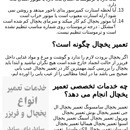
دارد.
آیا لحظه استارت کمپرسور یدای ناجور میدهد و روشن نمی
شود؟رله استارت معیوب است یا موتور خراب است
آیا موتور یخچال کم کار میکند و سرمای یخچال کم شده است
؟مشکل : درجه ترموستات روی شماره مناسب تنظیم نشده
است و ترموستات تنظیم نیست.
تعمیر یخچال چگونه است؟
اگر یخچال برودت لازم را ندارد و گوشت و مرغ و مواد غذایی داخل
فریزر از حالت انجماد خارج شده است هیچ نگران نباشید و ابتدا باید
یخچال را بررسی کنید.مهمترین کار در تعمیر یخچال عیب یابی
صحیح می باشد ما در ایتجا مطالبی را از عیب یابی را اورده ایم،
چه خدمات تخصصی تعمیر
یخچال انجام می دهد؟
تعمیر یخچال سامسونگ تعمیر یخچال ال
جی تعمیر یخچال بوش تعمیر یخچال
ویرپول تعمیر یخچال اسمگ تعمیر یخچال
اسنوا تعمیر یخچال هیمالیا تعمیر یخچال
امرسان تعمیر یخچال الکترواستیل تعمیر