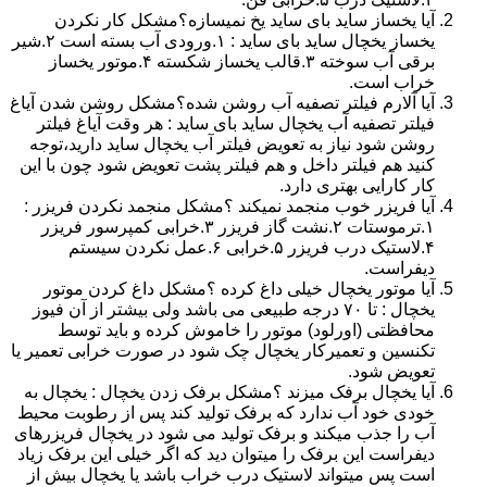
آیا یخساز ساید بای ساید یخ نمیسازه؟مشکل کار نکردن
یخساز یخچال ساید بای ساید : ۱.ورودی آب بسته است ۲.شیر
برقی آب سوخته ۳.قالب یخساز شکسته ۴.موتور یخساز
خراب است.
آیا آلارم فیلتر تصفیه آب روشن شده؟مشکل روشن شدن آیاغ
فیلتر تصفیه آب یخچال ساید بای ساید : هر وقت آیاغ فیلتر
روشن شود نیاز به تعویض فیلتر آب یخچال ساید دارید،توجه
کنید هم فیلتر داخل و هم فیلتر پشت تعویض شود چون با این
کار کارایی بهتری دارد.
آیا فریزر خوب منجمد نمیکند ؟مشکل منجمد نکردن فریزر :
۱.ترموستات ۲.نشت گاز فریزر ۳.خرابی کمپرسور فریزر
۴.لاستیک درب فریزر ۵.خرابی ۶.عمل نکردن سیستم
دیفراست.
آیا موتور یخچال خیلی داغ کرده ؟مشکل داغ کردن موتور
یخچال : تا ۷۰ درجه طبیعی می باشد ولی بیشتر از آن فیوز
محافظتی (اورلود) موتور را خاموش کرده و باید توسط
تکنسین و تعمیرکار یخچال چک شود در صورت خرابی تعمیر یا
تعویض شود.
آیا یخچال برفک میزند ؟مشکل برفک زدن یخچال : یخچال به
خودی خود آب ندارد که برفک تولید کند پس از رطوبت محیط
آب را جذب میکند و برفک تولید می شود در یخچال فریزرهای
دیفراست این برفک را میتوان دید که اگر خیلی این برفک زیاد
است پس میتواند لاستیک درب خراب باشد یا یخچال بیش از