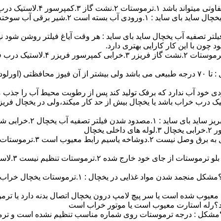
پرسور ۴.لاستیک درب ۵.خرابی فن.
ر تصفیه آب یخچال ساید بای ساید : هر وقت آیاغ فیلتر روشن شود نیا
 چون با این کار کارایی بهتری دارد.
آیا موتور یخچال خیلی داغ کرده ؟مشکل داغ کردن موتور یخچال : تا ۷۰ درجه طبیعی می باشد ولی
دی خود آب ندارد که برفک تولید کند پس از رطوبت محیط آب را جذب م
ستیک درب خراب باشد یا یخچال بیش از حد کار میکند،ولی در یخچال ف
صفیه آب یخچال ۲.خرابی شیر برقی
معیوب شده است یا سر پیچ لامپ درون یخچال اتصال بدنه دارد یا ترموست
د؟رله استارت معیوب است یا موتور خراب است
 ؟مشکل : درجه ترموستات روی شماره مناسب تنظیم نشده است و تر