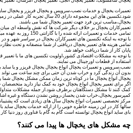
یخچال سامسونگ، تعمیر یخچال الجی، تعمیر یخچال امرسان، تعمیر یخچا
تعمیرات یخچال و خدمات نصب،سرویس و یخچال فریزر و یخچال ساید 
شود.تکنسین های این مجموعه دارای 20 
یخچال،مناسب ترین فرد جهت تعمیر یخچال شما می باشند.
تعمیرکاران یخچال بر خلاف دیگر شرکت ها که نقش واسطه ای میان 
تمامی خدمات و تعمیرات ارائه شده را با گارانتی 150 روز به عهده میگیرد.
با توجه به اینکه تکنسین های تعمیرکاران یخچال در سراسر شهر و در
تمامی هزینه های تعمیر یخچال دریافتی از شما منصفانه و تحت نظارت 
پایان کار از شما دریافت خواهد شد.
با توجه به مشکلات اقتصادی کشور،اولویت تکنسین های ما با تعمیر قط
استفاده از قطعات اورجینال می نمایند.
نصب،سرویس و تعمیرات یخچال انواع یخچال یخچال فریزر و یا ساید بای
بدون آن زندگی کرد و خراب شدن آن حتی برای چند ساعت می تواند ب
یخچال انواع یخچال ما در کوتاه ترین زمان ممکن مشکل یخچال شما را
اگر برای تعمیر یخچال انواع یخچال خود به کمک نیاز دارید متخصصان 
کمک کنند تا مشکل دستگاهتان برطرف شود.از جمله مشکلات متداولی ک
کمپرسور یخچال،خراب شدن یخساز،روشن نشدن دستگاه و غیره اشار
مرکز تخصصی تعمیرات انواع یخچال سال های زیادی است که پشتیبانی
سالها کار در این زمینه خاطره خوبی را از ارائه خدمات یخچال ساید 
بای ساید انواع یخچال توانسته است گام به گام با فناوری روز دنیا کا
چه مشکل های یخچال ها پیدا می کنند؟