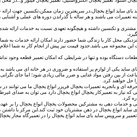
ل اسنوا، تعمیر یخچال الکترواستیل، تعمیر یخچال فیلور و...در محل 
بای ساید انواع یخچال،در سریعترین زمان ممکن،تکنسین جهت ارائه 
سال تجربه کار عملی در زمینه تعمیرات می باشند و هر ساله با گذراندن دوره های عملی و آش
مشتری و تکنسین داشته و هیچگونه تعهدی نسبت به خدمات ارائه شده
 نزدیکی محل کار یا زندگی شما حضور دارند امکان ارائه خدمات به شم
این مجموعه می باشد.حدود قیمت نیز پیش از انجام کار به شما اعلام 
عات دستگاه بوده و تنها در شرایطی که امکان تعمیر قطعه وجود نداشت
 ساید یکی از لوازم پر استفاده و ضروری در هر خانه ای می باشد به 
اعث از بین رفتن مواد غذایی و ضرر مالی زیادی شود؛ اما جای نگرا
 حل خواهند کرد.
حرفه ای و باتجربه تعمیرات یخچال فریزر انواع یخچال ما می توانند در
ه نیاز به تعمیرکار یخچال انواع یخچال دارد می توان به صدای غیرط
ه کرد.
 و خدمات دهی به مشترکین محصولات یخچال انواع یخچال را بر عهده
بای ساید انواع یخچال در ذهن مشتریان خود ثبت کند.این مرکز با داشت
ر تعمیر و سرویس ساید بای ساید انواع یخچال را در تعمیرگاه مجاز یخچا