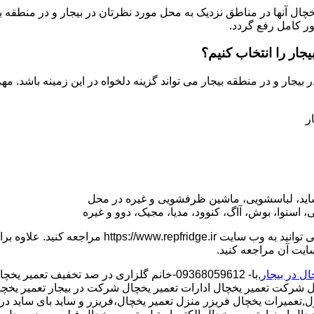
یخچال آنها در مناطق نزدیک به محل مورد نظرتان در بیجار و در منطقه ب
ر کامل رفع گردد.
یجار را انتخاب کنیم؟
بیجار و در منطقه بیجار می تواند گزینه دلخواه در این زمینه باشد. م
ر
ی ساید، لباسشویی، ماشین ظرفشویی و غیره در محل
اسنوا، بوش، آاگ، کنوود، مدیا، مجیک، دوو و غیره
می توانید به وب سایت .repfridge.ir
سایت آن مراجعه کنید.
ل در بیجار
,با- 09368059612-خانم گلزاری در صد تخفیف تعمیر یخچال محدوده بیجار,نصب یخچال محدوده بیجار,
شرکت تعمیر یخچال ادارات تعمیر یخچال شرکت در بیجار تعمیر یخچال ا
تعمیرات یخچال فریزر منزل تعمیر یخچال،فریزر و ساید بای ساید در م