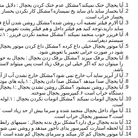
آیا یخچال خنک نمیکند؟مشکل عدم خنک کردن یخچال : دلایل متفاوتی میتواند باشد ۱.ترموستات ۲.نشت گاز ۳.کم
یخساز خراب است.
آیا آلارم فیلتر تصفیه آب روشن شده؟مشکل روشن شدن آیاغ فیلت
ساید دارید،توجه کنید هم فیلتر داخل و هم فیلتر پشت تعویض شود
سیستم دیفراست.
شود در صورت خرابی تعمیر یا تعویض شود.
آیا یخچال برفک میزند ؟مشکل برفک زدن یخچال : یخچال به خو
را میتوان دید که اگر خیلی این برفک زیاد است پس میتواند لا
باشد.
آیا از آبریز ساید آب خارج نمی شود؟مشکل خارج نشدن آب از آبریز ساید بای ساید : ۱.مصدود شدن فیلتر ت
آیا یخچال صدا میدهد ؟مشکل صدا دادن یخچال : ۱.پایه های موتور ۲.خرابی یخچال ۳.لوله های داخلی یخچال
دستگاه خراب است ۶.کمپرسور یخچال سوخته.
است.
است.۳ سنسور یخچال خراب است.
آیا بدنه یخچال برق دارد؟مشکل برق بدنه یخچال : سیمهای رابط 
آیا لحظه استارت کمپرسور یدای ناجور میدهد و روشن نمی شو
آیا موتور یخچال کم کار میکند و سرمای یخچال کم شده است