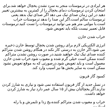
هر ایرادی در ترموستات منجر به سرد نشدن یخچال خواهد شد.برای
امتحان کردن ترموستات دمای یخچال را از کمترین به بیشترین تغییر
دهید در این زمان صدای تیک می دهد اگر صدای تیک بدهد یعنی
ترموستات سالم است.اگر این صدا را ندهد ترموستات خراب
است.با مولتی متر هم می توانید ترموستات را تست کنید.ترموستات
قابل تعمیر نیست بلکه باید تعویض شود.
خراب شدن خازن
انرژی الکتریکی لازم برای روشن شدن یخچال توسط خازن ذخیره
می شود.اگر خازن به درستی کار نکند در هنگام روشن شدن متراکم
کننده صدای تیک تیک خواهید شنید.در صورت روشن نشدن متراکم
کننده ممکن است خیلی گرم شده و معیوب شود.خراب شدن خازن
معمول است و باید تعویض شود.درصورتی که به موقع تعویض نشود
ممکن است به سایر بخش ها نیز آسیب وارد کند.
کمبود گاز فریون
در نسل جدید از گاز فریون استفاده نمی شود و نیازی به شارژ کردن
ندارند.اگر یخچالتان بیش از ۱۵ سال عمر دارد نیاز به شارژ کردن
خواهد داشت.
خراب و معیوب شدن متراکم کننده،یخ زدا و تایمرش و یا رله
استارت