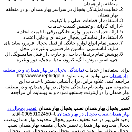
منطقه بهار همدان
فعالیت نمایندگی یخچال در سراسر بهار همدان، و در منطقه
بهار همدان
استفاده از قطعات اصلی و با کیفیت
ارائه گارانتی و تضمین کیفیت خدمات
ارائه خدمات تعمیر لوازم خانگی برقی با قیمت اتحادیه
استفاده از نمایندگی یخچال حرفه ای و قابل اعتماد
تعمیر تمام انواع لوازم خانگی از قبیل یخچال فریزر، ساید بای
ساید، لباسشویی، ماشین ظرفشویی و غیره در محل
پوشش تمام برندهای داخلی و خارجی از قبیل سامسونگ، ال
جی، اسنوا، بوش، آاگ، کنوود، مدیا، مجیک، دوو و غیره
برای استفاده از خدمات
نمایندگی یخچال در بهار همدان، و در منطقه
بهار همدان
می توانید به وب سایت https://www.repfridge.ir
مراجعه کنید. علاوه براین، برای آشنایی بیشتر با خدمات این
مجموعه می توانید نام نمایندگی یخچال در بهار همدان، و در منطقه
بهار همدان را در اینترنت جستجو نموده و به وبسایت آن مراجعه
کنید.
تعمیر یخچال بهار همدان
,
نصب یخچال بهار همدان
,
تعمیر یخچال در
بهار همدان
,
نصب یخچال در بهار همدان
,با--09059102450-آقای
وحید قلی پور در صد تخفیف تعمیر یخچال محدوده بهار همدان,نصب
یخچال محدوده بهار همدان,
تعمیر یخچال منطقه بهار همدان,نصب
یخچال منطقه بهار همدان تعمیر یخچال,نصب یخچال تعمیر یخچال