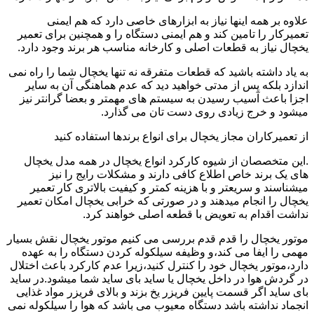
علاوه بر همه اینها نیاز به ابزارهای خاصی دارد که هم ایمنی
تعمیرکار را تامین کند و هم ایمنی دستگاه را و همچنین برای تعمیر
یخچال نیاز به قطعات اصلی و کارخانه مناسب هر برند وجود دارد.
به یاد داشته باشید که قطعات متفرقه نه تنها یخچال شما را راه نمی
اندازد بلکه پس از مدتی خواهید دید که عدم هماهنگی آن به سایر
اجزا باعث آسیب رسیدن به سیستم های مهمتر و بعضا گرانتر نیز
میشود و خرج زیادی روی دست تان می گذارد.
از تعمیرکاران مجاز یخچال برای انواع برندها استفاده کنید
.این متخصصان از شیوه کارکرد انواع یخچال در همه مدل یخچال
های یک برند خاص اطلاع کافی دارند و مشکلات رایج را نیز
میشناسند و سریعتر و با هزینه کمتر و کیفیت بالاتری کار تعمیر
یخچال را انجام میدهند و در صورتی که خرابی یخچال امکان تعمیر
نداشت اقدام به تعویض با قطعه اصلی خواهند کرد.
موتور یخچال را قدم قدم بررسی می کنیم موتور یخچال نقش بسیار
مهمی را ایفا می کند،و وظیفه سیلکوله کردن دستگاه را به عهده
دارد،موتور یخچال خود را کنترل کنید،زیرا عدم کارکرد باعث اختلال
در گردش هوا در داخل یخچال یا ساید بای ساید شما میشود.در ساید
بای ساید اگر قسمت پایین فریزر یخ بزند و بالای فریزر مواد غذایی
انجماد نداشته باشد دستگاه معیوب می باشد که هوا را سیلکوله نمی