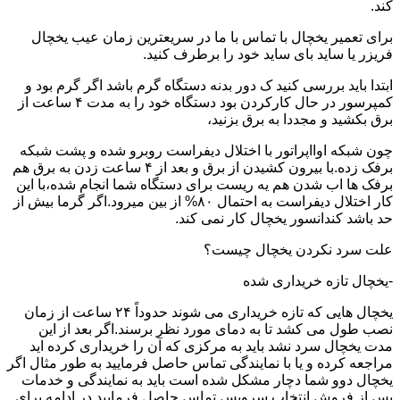
کند.
برای تعمیر یخچال با تماس با ما در سریعترین زمان عیب یخچال
فریزر یا ساید بای ساید خود را برطرف کنید.
ابتدا باید بررسی کنید ک دور بدنه دستگاه گرم باشد اگر گرم بود و
کمپرسور در حال کارکردن بود دستگاه خود را به مدت ۴ ساعت از
برق بکشید و مجددا به برق بزنید،
چون شبکه اوااپراتور با اختلال دیفراست روبرو شده و پشت شبکه
برفک زده.با بیرون کشیدن از برق و بعد از ۴ ساعت زدن به برق هم
برفک ها اب شدن هم یه ریست برای دستگاه شما انجام شده،با این
کار اختلال دیفراست به احتمال ۸۰% از بین میرود.اگر گرما بیش از
حد باشد کندانسور یخچال کار نمی کند.
علت سرد نکردن یخچال چیست؟
-یخچال تازه خریداری شده
یخچال هایی که تازه خریداری می شوند حدوداً ۲۴ ساعت از زمان
نصب طول می کشد تا به دمای مورد نظر برسند.اگر بعد از این
مدت یخچال سرد نشد باید به مرکزی که آن را خریداری کرده اید
مراجعه کرده و یا با نمایندگی تماس حاصل فرمایید به طور مثال اگر
یخچال دوو شما دچار مشکل شده است باید به نمایندگی و خدمات
پس از فروش انتخاب سرویس تماس حاصل فرمایید.در ادامه برای