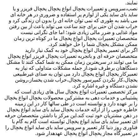
نمایند.
نصب،سرویس و تعمیرات یخچال انواع یخچال یخچال فریزر و یا
ساید بای ساید یکی از لوازم پر استفاده و ضروری در هر خانه ای
می باشد به طوری که نمی توان خانه ای را بدون آن زندگی کرد و
خراب شدن آن حتی برای چند ساعت می تواند باعث از بین رفتن
مواد غذایی و ضرر مالی زیادی شود؛ اما جای نگرانی نیست
متخصصان تعمیرات یخچال انواع یخچال ما در کوتاه ترین زمان
ممکن مشکل یخچال شما را حل خواهند کرد.
اگر برای تعمیر یخچال انواع یخچال خود به کمک نیاز دارید
متخصصان حرفه ای و باتجربه تعمیرات یخچال فریزر انواع یخچال
ما می توانند در سریعترین زمان ممکن به شما کمک کنند تا مشکل
دستگاهتان برطرف شود.از جمله مشکلات متداولی که نیاز به
تعمیرکار یخچال انواع یخچال دارد می توان به صدای غیرطبیعی
یخچال،کار نکردن کمپرسور یخچال،خراب شدن یخساز،روشن
نشدن دستگاه و غیره اشاره کرد.
مرکز تخصصی تعمیرات انواع یخچال سال های زیادی است که
پشتیبانی و خدمات دهی به مشترکین محصولات یخچال انواع یخچال
را بر عهده دارد و توانسته است در طی سالها کار در این زمینه
خاطره خوبی را از ارائه خدمات یخچال ساید بای ساید انواع یخچال
در ذهن مشتریان خود ثبت کند.این مرکز با داشتن متخصصان حرفه
ای تعمیر ساید بای ساید انواع یخچال توانسته است گام به گام با
فناوری روز دنیا کار تعمیر و سرویس ساید بای ساید انواع یخچال را
در تعمیرگاه مجاز یخچال انواع یخچال عهدهدار شود.