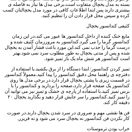
بسته به مدل یخچال متفاوت است.برخی مدل ها نیاز به فاصله ی
بیشتری دارند پس ابتدا اطلاعات کافی در مورد مدل یخچالتان کسب
کرده و سپس محل قرار دادن آن را تنظیم کنید.
کثیفی کندانسور یخچال
مایع خنک کننده از داخل کندانسور ها عبور می کند،در این زمان
کندانسور گرما را می گیرد.کندانسور به مرورزمان کثیف شده و
درست گرما را جذب نمی کند.این مورد باعث فشار آمدن به یخچال
شده و پس از مدتی یخچال به طور مطلوب سرد نمی شود.بهتر
است کندانسور هر شش ماه یک بار تمیز شود.
تمیز کردن کندانسور: ابتدا دستگاه را از برق بکشید.با استفاده از
دفترچه ی راهنما محل دقیق کندانسور را پیدا کنید.معمولاً کندانسور
در قسمت زیری یا پشتی یخچال قرار دارد.در برخی مدل ها روی
کندانسور یک صفحه قرار دارد،صفحه را بردارید و کندانسور را با
برس تمیز کنید.با استفاده از پارچه ی خشک و تمیز نیز می توانید آن
را تمیز کنید.کندانسور را سر جایش قرار دهید و بگذارید یخچال ۲۰
دقیقه کار کند.
فن ها نقشی مهم و ضروری در سرد شدن یخچال دارند.در صورت
کار نکردن فن کندانسور نه یخچال سرد می شود و نه فریزر.
خراب بودن ترموستات