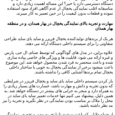
دستگاه دسترسی دارد یا خیر؟ این مساله اهمیت زیادی دارد و
متاسفانه اغلب نمایندگی یخچال از عدم آگاهی افراد سود استفاده
نموده و قطعات بدون کیفیت را در حین تعمیر به کار میبرند.
مهارت و تجربه بالای نمایندگی یخچال در بهار همدان، و در منطقه
بهار همدان
هر یک از برندهای تولیدکننده یخچال فریزر و ساید بای ساید طراحی
متفاوتی را برای سیستم داخلی دستگاه ارائه می دهند.
علاوه براین، در مدل های گوناگونی که توسط صنام، ال جی، پارس
و غیره ارائه می شود، قابلیت ها و ویژگی های خاصی پیاده سازی
شده و باعث منحصر به فرد شدن محصول خواهد شد. این موضوع
باعث میشود برخی از نمایندگی یخچال به خوبی با ساختار داخلی
یخچال تمام برندها آشنایی کافی را نداشته باشند.
باز کردن سیستم داخلی ساید بای ساید و یخچال فریزر در شرایطی
که بدون تجربه و دانش و مهارت باشد، خسارت های بسیار زیادی را
به همراه دارد و منجر به خرابی های بیشتر در دستگاه خواهد شد. به
همین دلیل، پیشنهاد می کنیم تنها خدمات تعمیر ساید بای ساید در
محل را ملاک بر مناسب بودن نمایندگی در نظر نگیرید و تجربه را نیز
مد نظر داشته باشید.
از جمله دلایلی که باعث میشود تا با تجربه بودن و تخصص نمایندگی