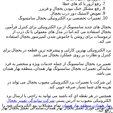
رفع ارور یا کد های خطا
رفع مشکل خنک نبودن یخچال و فریزر
تعویض لاستیک دور درب یخچال
تعمیرات تخصصی برد الکترونیکی یخچال سامسونگ
یخچال های جدید سامسونگ از برد الکترونیکی برای کنترل فرآمین
یخچال استفاده می کند.اما در مدل های معمولی یا تک درب از
ترموستات برای روشن یا خاموش شدن کمپرسور یخچال استفاده
می کند.
برد الکترونیکی بهترین کارایی و پیشرفته ترین قطعه در یخچال برای
کنترل و نظارت بر روی عملکرد یخچال می باشد.
تعمیر برد یخچال سامسونگ از جمله خدمات ویژه و منحصر به فرد
نمایندگی تعمیرات یخچال سامسونگ بهار همدان،,منطقه بهار همدان
می باشد.
این شرکت با تعمیرات برد الکترونیکی معیوب یخچال می تواند در
هزینه های شما بسیار صرفه جویی کند.
همچنین در هر نقطه ای که باشید می توانید به راحتی با ارسال برد
الکترونیکی معیوب به آدرس پستی
شرکت نمایندگی تعمیر یخچال
بهار همدان،,منطقه بهار همدان
تمام مشکلات برد الکترونیکی خود را
تلفن تماس فوری
تعمیر یخچال بهار همدان،نمایندگی تعمیر یخچال بهار
رفع کند.
همدان