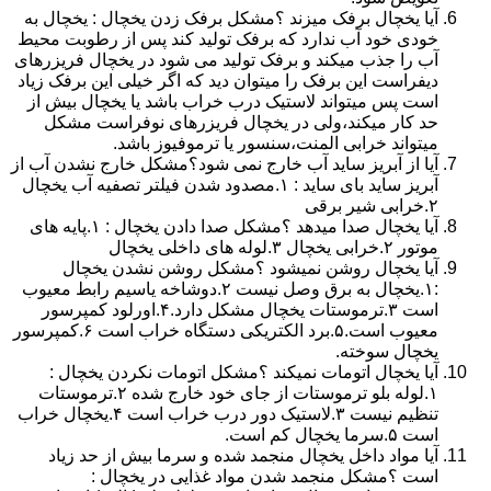
آیا یخچال برفک میزند ؟مشکل برفک زدن یخچال : یخچال به
خودی خود آب ندارد که برفک تولید کند پس از رطوبت محیط
آب را جذب میکند و برفک تولید می شود در یخچال فریزرهای
دیفراست این برفک را میتوان دید که اگر خیلی این برفک زیاد
است پس میتواند لاستیک درب خراب باشد یا یخچال بیش از
حد کار میکند،ولی در یخچال فریزرهای نوفراست مشکل
میتواند خرابی المنت،سنسور یا ترموفیوز باشد.
آیا از آبریز ساید آب خارج نمی شود؟مشکل خارج نشدن آب از
آبریز ساید بای ساید : ۱.مصدود شدن فیلتر تصفیه آب یخچال
۲.خرابی شیر برقی
آیا یخچال صدا میدهد ؟مشکل صدا دادن یخچال : ۱.پایه های
موتور ۲.خرابی یخچال ۳.لوله های داخلی یخچال
آیا یخچال روشن نمیشود ؟مشکل روشن نشدن یخچال
:۱.یخچال به برق وصل نیست ۲.دوشاخه یاسیم رابط معیوب
است ۳.ترموستات یخچال مشکل دارد.۴.اورلود کمپرسور
معیوب است.۵.برد الکتریکی دستگاه خراب است ۶.کمپرسور
یخچال سوخته.
آیا یخچال اتومات نمیکند ؟مشکل اتومات نکردن یخچال :
۱.لوله بلو ترموستات از جای خود خارج شده ۲.ترموستات
تنظیم نیست ۳.لاستیک دور درب خراب است ۴.یخچال خراب
است ۵.سرما یخچال کم است.
آیا مواد داخل یخچال منجمد شده و سرما بیش از حد زیاد
است ؟مشکل منجمد شدن مواد غذایی در یخچال :