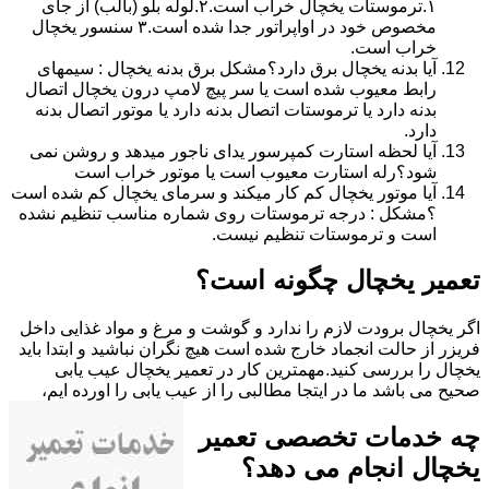
۱.ترموستات یخچال خراب است.۲.لوله بلو (بالب) از جای
مخصوص خود در اواپراتور جدا شده است.۳ سنسور یخچال
خراب است.
آیا بدنه یخچال برق دارد؟مشکل برق بدنه یخچال : سیمهای
رابط معیوب شده است یا سر پیچ لامپ درون یخچال اتصال
بدنه دارد یا ترموستات اتصال بدنه دارد یا موتور اتصال بدنه
دارد.
آیا لحظه استارت کمپرسور یدای ناجور میدهد و روشن نمی
شود؟رله استارت معیوب است یا موتور خراب است
آیا موتور یخچال کم کار میکند و سرمای یخچال کم شده است
؟مشکل : درجه ترموستات روی شماره مناسب تنظیم نشده
است و ترموستات تنظیم نیست.
تعمیر یخچال چگونه است؟
اگر یخچال برودت لازم را ندارد و گوشت و مرغ و مواد غذایی داخل
فریزر از حالت انجماد خارج شده است هیچ نگران نباشید و ابتدا باید
یخچال را بررسی کنید.مهمترین کار در تعمیر یخچال عیب یابی
صحیح می باشد ما در ایتجا مطالبی را از عیب یابی را اورده ایم،
چه خدمات تخصصی تعمیر
یخچال انجام می دهد؟