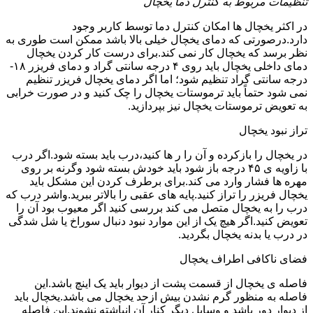
تنظیمات مربوط به کنترل دما یخچال
در اکثر یخچال ها امکان کنترل دما توسط کاربر وجود
دارد.درصورتی که دمای یخچال خیلی بالا باشد ممکن است طوری به
نظر برسد که یخچال کار نمی کند.برای درست کار کردن یخچال
دمای داخلی یخچال باید روی ۴ درجه سانتی گراد و دمای فریزر ۱۸-
درجه سانتی گراد تنظیم شود؛ اما اگر دمای یخچال فریزر تنظیم
نمی شود حتماً باید ترموستات یخچال را چک کنید و در صورت خرابی
به تعویض ترموستات یخچال نیز بپردازید.
تراز نبود یخچال
در یخچال را بازکرده و آن را ر ها کنید،درب باید بسته شود.اگر درب
با زاویه ی ۴۵ درجه باز شود باید خودش بسته شود وگرنه بر روی
مهره ها فشار وارد می کند.برای برطرف کردن این مشکل باید
یخچال فریزر را تراز کنید.پایه های عقبی را بالاتر ببرید.واشر درب که
درب را به یخچال متصل می کند بررسی کنید اگر معیوب بود آن را
تعویض کنید.اگر هیچ یک از این موارد نبود دنبال سوراخ یا شل شدگی
در درب یا بدنه یخچال بگردید.
فضای ناکافی اطراف یخچال
فاصله ی یخچال از قسمت پشت از دیوار باید یک اینچ باشد.این
فاصله به منظور گرم نشدن بیش ازحد یخچال می باشد.یخچال باید
از دیوار دور باشد و وسایل دیگر کنار آن انباشته نشوند.این فاصله