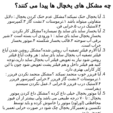
چه مشکل های یخچال ها پیدا می کنند؟
آیا یخچال خنک نمیکند؟مشکل عدم خنک کردن یخچال : دلایل
متفاوتی میتواند باشد ۱.ترموستات ۲.نشت گاز ۳.کمپرسور
۴.لاستیک درب ۵.خرابی فن.
آیا یخساز ساید بای ساید یخ نمیسازه؟مشکل کار نکردن
یخساز یخچال ساید بای ساید : ۱.ورودی آب بسته است ۲.شیر
برقی آب سوخته ۳.قالب یخساز شکسته ۴.موتور یخساز
خراب است.
آیا آلارم فیلتر تصفیه آب روشن شده؟مشکل روشن شدن آیاغ
فیلتر تصفیه آب یخچال ساید بای ساید : هر وقت آیاغ فیلتر
روشن شود نیاز به تعویض فیلتر آب یخچال ساید دارید،توجه
کنید هم فیلتر داخل و هم فیلتر پشت تعویض شود چون با این
کار کارایی بهتری دارد.
آیا فریزر خوب منجمد نمیکند ؟مشکل منجمد نکردن فریزر :
۱.ترموستات ۲.نشت گاز فریزر ۳.خرابی کمپرسور فریزر
۴.لاستیک درب فریزر ۵.خرابی ۶.عمل نکردن سیستم
دیفراست.
آیا موتور یخچال خیلی داغ کرده ؟مشکل داغ کردن موتور
یخچال : تا ۷۰ درجه طبیعی می باشد ولی بیشتر از آن فیوز
محافظتی (اورلود) موتور را خاموش کرده و باید توسط
تکنسین و تعمیرکار یخچال چک شود در صورت خرابی تعمیر یا
تعویض شود.