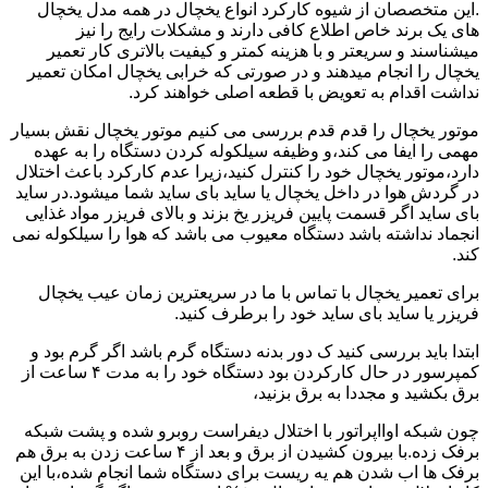
.این متخصصان از شیوه کارکرد انواع یخچال در همه مدل یخچال
های یک برند خاص اطلاع کافی دارند و مشکلات رایج را نیز
میشناسند و سریعتر و با هزینه کمتر و کیفیت بالاتری کار تعمیر
یخچال را انجام میدهند و در صورتی که خرابی یخچال امکان تعمیر
نداشت اقدام به تعویض با قطعه اصلی خواهند کرد.
موتور یخچال را قدم قدم بررسی می کنیم موتور یخچال نقش بسیار
مهمی را ایفا می کند،و وظیفه سیلکوله کردن دستگاه را به عهده
دارد،موتور یخچال خود را کنترل کنید،زیرا عدم کارکرد باعث اختلال
در گردش هوا در داخل یخچال یا ساید بای ساید شما میشود.در ساید
بای ساید اگر قسمت پایین فریزر یخ بزند و بالای فریزر مواد غذایی
انجماد نداشته باشد دستگاه معیوب می باشد که هوا را سیلکوله نمی
کند.
برای تعمیر یخچال با تماس با ما در سریعترین زمان عیب یخچال
فریزر یا ساید بای ساید خود را برطرف کنید.
ابتدا باید بررسی کنید ک دور بدنه دستگاه گرم باشد اگر گرم بود و
کمپرسور در حال کارکردن بود دستگاه خود را به مدت ۴ ساعت از
برق بکشید و مجددا به برق بزنید،
چون شبکه اوااپراتور با اختلال دیفراست روبرو شده و پشت شبکه
برفک زده.با بیرون کشیدن از برق و بعد از ۴ ساعت زدن به برق هم
برفک ها اب شدن هم یه ریست برای دستگاه شما انجام شده،با این