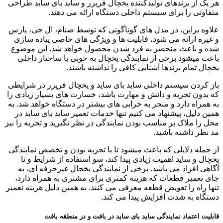
هر یک از برندهای تولیدکننده یخچال فریزر و ساید بای ساید طراحی
متفاوتی را برای سیستم داخلی دستگاه ارائه می دهند.
علاوه براین، در مدل های گوناگونی که توسط صنام، ال جی، پارس
و غیره ارائه می شود، قابلیت ها و ویژگی های خاصی پیاده سازی
شده و باعث منحصر به فرد شدن محصول خواهد شد. این موضوع
باعث میشود برخی از نمایندگی یخچال به خوبی با ساختار داخلی
یخچال تمام برندها آشنایی کافی را نداشته باشند.
باز کردن سیستم داخلی ساید بای ساید و یخچال فریزر در شرایطی
که بدون تجربه و دانش و مهارت باشد، خسارت های بسیار زیادی را
به همراه دارد و منجر به خرابی های بیشتر در دستگاه خواهد شد. به
همین دلیل، پیشنهاد می کنیم تنها خدمات تعمیر ساید بای ساید در
محل را ملاک بر مناسب بودن نمایندگی در نظر نگیرید و تجربه را نیز
مد نظر داشته باشید.
از جمله دلایلی که باعث میشود تا با تجربه بودن و تخصص نمایندگی
یخچال و ساید اهمیت زیادی پیدا کند، سو استفاده از شرایط و نا
آگاهی افراد می باشد. برخی از نمایندگی یخچال غیرحرفه ای، به
جای تعمیر قطعات که هزینه کمتری برای مشتری به همراه دارد،
تنها راه را تعویض قطعه معرفی می کنند. به همین دلیل هزینه تعمیر
دستگاه به شدت افزایش پیدا می کند.
قابلیت اعتماد نمایندگی ساید بای ساید در بافت و در منطقه بافت