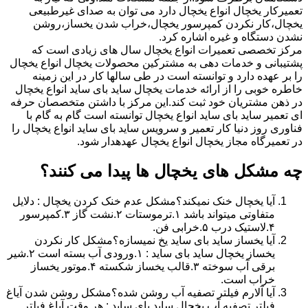
تعمیرکار یخچال انواع یخچال دارد می توان به صدای غیرطبیعی
یخچال،کار نکردن کمپرسور یخچال،خراب شدن یخساز،روشن
نشدن دستگاه و غیره اشاره کرد.
مرکز تخصصی تعمیرات انواع یخچال سال های زیادی است که
پشتیبانی و خدمات دهی به مشترکین محصولات یخچال انواع یخچال
را بر عهده دارد و توانسته است در طی سالها کار در این زمینه
خاطره خوبی را از ارائه خدمات یخچال ساید بای ساید انواع یخچال
در ذهن مشتریان خود ثبت کند.این مرکز با داشتن متخصصان حرفه
ای تعمیر ساید بای ساید انواع یخچال توانسته است گام به گام با
فناوری روز دنیا کار تعمیر و سرویس ساید بای ساید انواع یخچال را
در تعمیرگاه مجاز یخچال انواع یخچال عهدهدار شود.
چه مشکل های یخچال ها پیدا می کنند؟
آیا یخچال خنک نمیکند؟مشکل عدم خنک کردن یخچال : دلایل
متفاوتی میتواند باشد ۱.ترموستات ۲.نشت گاز ۳.کمپرسور
۴.لاستیک درب ۵.خرابی فن.
آیا یخساز ساید بای ساید یخ نمیسازه؟مشکل کار نکردن
یخساز یخچال ساید بای ساید : ۱.ورودی آب بسته است ۲.شیر
برقی آب سوخته ۳.قالب یخساز شکسته ۴.موتور یخساز
خراب است.
آیا آلارم فیلتر تصفیه آب روشن شده؟مشکل روشن شدن آیاغ
فیلتر تصفیه آب یخچال ساید بای ساید : هر وقت آیاغ فیلتر