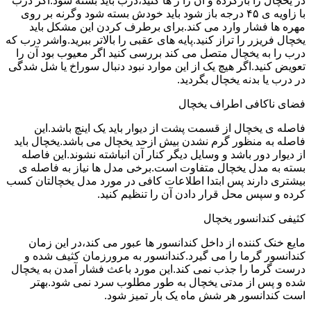
در یخچال را بازکرده و آن را ر ها کنید،درب باید بسته شود.اگر درب
با زاویه ی ۴۵ درجه باز شود باید خودش بسته شود وگرنه بر روی
مهره ها فشار وارد می کند.برای برطرف کردن این مشکل باید
یخچال فریزر را تراز کنید.پایه های عقبی را بالاتر ببرید.واشر درب که
درب را به یخچال متصل می کند بررسی کنید اگر معیوب بود آن را
تعویض کنید.اگر هیچ یک از این موارد نبود دنبال سوراخ یا شل شدگی
در درب یا بدنه یخچال بگردید.
فضای ناکافی اطراف یخچال
فاصله ی یخچال از قسمت پشت از دیوار باید یک اینچ باشد.این
فاصله به منظور گرم نشدن بیش ازحد یخچال می باشد.یخچال باید
از دیوار دور باشد و وسایل دیگر کنار آن انباشته نشوند.این فاصله
بسته به مدل یخچال متفاوت است.برخی مدل ها نیاز به فاصله ی
بیشتری دارند پس ابتدا اطلاعات کافی در مورد مدل یخچالتان کسب
کرده و سپس محل قرار دادن آن را تنظیم کنید.
کثیفی کندانسور یخچال
مایع خنک کننده از داخل کندانسور ها عبور می کند،در این زمان
کندانسور گرما را می گیرد.کندانسور به مرورزمان کثیف شده و
درست گرما را جذب نمی کند.این مورد باعث فشار آمدن به یخچال
شده و پس از مدتی یخچال به طور مطلوب سرد نمی شود.بهتر
است کندانسور هر شش ماه یک بار تمیز شود.