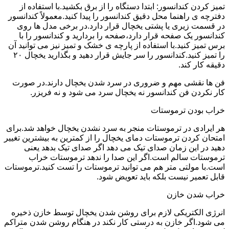
تمیز کردن کندانسور: ابتدا دستگاه را از برق بکشید.با استفاده از
دفترچه ی راهنما محل دقیق کندانسور را پیدا کنید.معمولاً کندانسور
در قسمت زیری یا پشتی یخچال قرار دارد.در برخی مدل ها روی
کندانسور یک صفحه قرار دارد،صفحه را بردارید و کندانسور را با
برس تمیز کنید.با استفاده از پارچه ی خشک و تمیز نیز می توانید آن
را تمیز کنید.کندانسور را سر جایش قرار دهید و بگذارید یخچال ۲۰
دقیقه کار کند.
فن ها نقشی مهم و ضروری در سرد شدن یخچال دارند.در صورت
کار نکردن فن کندانسور نه یخچال سرد می شود و نه فریزر.
خراب بودن ترموستات
هر ایرادی در ترموستات منجر به سرد نشدن یخچال خواهد شد.برای
امتحان کردن ترموستات دمای یخچال را از کمترین به بیشترین تغییر
دهید در این زمان صدای تیک می دهد اگر صدای تیک بدهد یعنی
ترموستات سالم است.اگر این صدا را ندهد ترموستات خراب
است.با مولتی متر هم می توانید ترموستات را تست کنید.ترموستات
قابل تعمیر نیست بلکه باید تعویض شود.
خراب شدن خازن
انرژی الکتریکی لازم برای روشن شدن یخچال توسط خازن ذخیره
می شود.اگر خازن به درستی کار نکند در هنگام روشن شدن متراکم