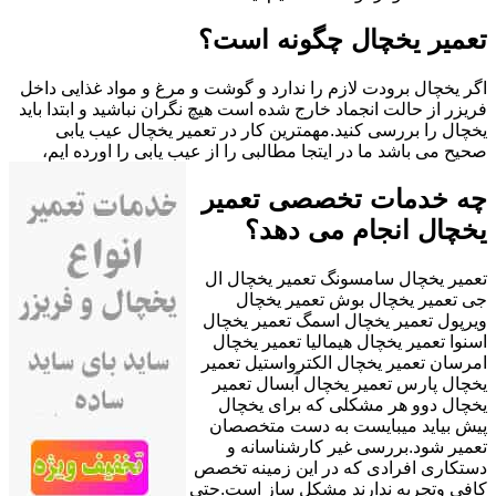
تعمیر یخچال چگونه است؟
اگر یخچال برودت لازم را ندارد و گوشت و مرغ و مواد غذایی داخل
فریزر از حالت انجماد خارج شده است هیچ نگران نباشید و ابتدا باید
یخچال را بررسی کنید.مهمترین کار در تعمیر یخچال عیب یابی
صحیح می باشد ما در ایتجا مطالبی را از عیب یابی را اورده ایم،
چه خدمات تخصصی تعمیر
یخچال انجام می دهد؟
تعمیر یخچال سامسونگ تعمیر یخچال ال
جی تعمیر یخچال بوش تعمیر یخچال
ویرپول تعمیر یخچال اسمگ تعمیر یخچال
اسنوا تعمیر یخچال هیمالیا تعمیر یخچال
امرسان تعمیر یخچال الکترواستیل تعمیر
یخچال پارس تعمیر یخچال آبسال تعمیر
یخچال دوو هر مشکلی که برای یخچال
پیش بیاید میبایست به دست متخصصان
تعمیر شود.بررسی غیر کارشناسانه و
دستکاری افرادی که در این زمینه تخصص
کافی وتجربه ندارند مشکل ساز است.حتی