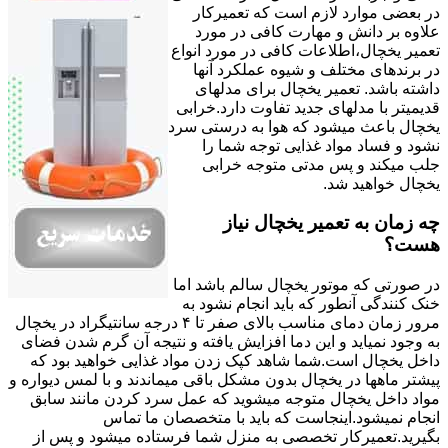
در بعضی موارد لازم است که تعمیرکار
علاوه بر دانش و مهارت کافی در مورد
تعمیر یخچال،اطلاعات کافی در مورد انواع
در برندهای مختلف و شیوه عملکرد آنها
داشته باشد. تعمیر یخچال برای مدلهای
قدیمیتر با مدل‍های جدید تفاوت دارد.خرابی
یخچال باعث میشود که هوا به درستی سرد
نشود و فساد مواد غذایی توجه شما را
جلب میکند و پس مدتی متوجه خرابی
یخچال خواهید شد.
چه زمان به تعمیر یخچال نیاز
هست؟
در صورتی که موتور یخچال سالم باشد اما
خنک کنندگی آنطور که باید انجام نشود به
مرور زمان دمای مناسب بالای صفر تا ۴ درجه سانتیگراد در یخچال
به وجود نمیاید و این دما افزایش یافته و نتیجه آن گرم شدن فضای
داخل یخچال است.شما شاهد کپک زدن مواد غذایی خواهید بود که
پیشتر ماهها در یخچال بدون مشکل باقی میماندند و با لمس دیواره و
مواد داخل یخچال متوجه میشوید که عمل سرد کردن مانند سابق
انجام نمیشود.اینجاست که باید با متخصصان ما تماس
بگیرید.تعمیرکار تخصصی به منزل شما فرستاده میشود و پس از