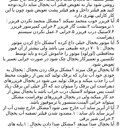
روشن شود نیاز به تعویض فیلتر آب یخچال ساید دارید،توجه
کنید هم فیلتر داخل و هم فیلتر پشت تعویض شود چون با این
کار کارایی بهتری دارد.
آیا فریزر خوب منجمد نمیکند ؟مشکل منجمد نکردن فریزر :
۱.ترموستات ۲.نشت گاز فریزر ۳.خرابی کمپرسور فریزر
۴.لاستیک درب فریزر ۵.خرابی ۶.عمل نکردن سیستم
دیفراست.
آیا موتور یخچال خیلی داغ کرده ؟مشکل داغ کردن موتور
یخچال : تا ۷۰ درجه طبیعی می باشد ولی بیشتر از آن فیوز
محافظتی (اورلود) موتور را خاموش کرده و باید توسط
تکنسین و تعمیرکار یخچال چک شود در صورت خرابی تعمیر یا
تعویض شود.
آیا یخچال برفک میزند ؟مشکل برفک زدن یخچال : یخچال به
خودی خود آب ندارد که برفک تولید کند پس از رطوبت محیط
آب را جذب میکند و برفک تولید می شود در یخچال فریزرهای
دیفراست این برفک را میتوان دید که اگر خیلی این برفک زیاد
است پس میتواند لاستیک درب خراب باشد یا یخچال بیش از
حد کار میکند،ولی در یخچال فریزرهای نوفراست مشکل
میتواند خرابی المنت،سنسور یا ترموفیوز باشد.
آیا از آبریز ساید آب خارج نمی شود؟مشکل خارج نشدن آب از
آبریز ساید بای ساید : ۱.مصدود شدن فیلتر تصفیه آب یخچال
۲.خرابی شیر برقی
آیا یخچال صدا میدهد ؟مشکل صدا دادن یخچال : ۱.پایه های