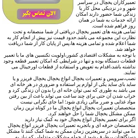
تعمیرکاران یخچال در سراسر
شهر و در نزدیکی محل کار یا
زندگی شما حضور دارند امکان
ارائه خدمات به شما در همان
روز فراهم شده است.
تمامی هزینه های تعمیر یخچال دریافتی از شما منصفانه و تحت
نظارت این مجموعه می باشد.حدود قیمت نیز پیش از انجام کار به
شما اعلام شده و تمامی هزینه ها،پس از پایان کار از شما دریافت
خواهد شد.
با توجه به مشکلات اقتصادی کشور،اولویت تکنسین های ما با تعمیر
قطعات دستگاه بوده و تنها در شرایطی که امکان تعمیر قطعه وجود
نداشته باشد،اقدام به تعویض و استفاده از قطعات اورجینال می
نمایند.
نصب،سرویس و تعمیرات یخچال انواع یخچال یخچال فریزر و یا
ساید بای ساید یکی از لوازم پر استفاده و ضروری در هر خانه ای
می باشد به طوری که نمی توان خانه ای را بدون آن زندگی کرد و
خراب شدن آن حتی برای چند ساعت می تواند باعث از بین رفتن
مواد غذایی و ضرر مالی زیادی شود؛ اما جای نگرانی نیست
متخصصان تعمیرات یخچال انواع یخچال ما در کوتاه ترین زمان
ممکن مشکل یخچال شما را حل خواهند کرد.
اگر برای تعمیر یخچال انواع یخچال خود به کمک نیاز دارید
متخصصان حرفه ای و باتجربه تعمیرات یخچال فریزر انواع یخچال
ما می توانند در سریعترین زمان ممکن به شما کمک کنند تا مشکل
دستگاهتان برطرف شود.از جمله مشکلات متداولی که نیاز به