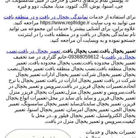
پوشش تمام برندهای داخلی و خارجی از قبیل سامسونگ، ال
جی، اسنوا، بوش، آاگ، کنوود، مدیا، مجیک، دوو و غیره
برای استفاده از خدمات
نمایندگی یخچال در بافت و در منطقه بافت
می توانید به وب سایت https://www.repfridge.ir مراجعه کنید.
علاوه براین، برای آشنایی بیشتر با خدمات این مجموعه می توانید
نام نمایندگی یخچال در بافت و در منطقه بافت را در اینترنت
جستجو نموده و به وبسایت آن مراجعه کنید.
تعمیر یخچال بافت
,
نصب یخچال بافت
,
تعمیر یخچال در بافت
,
نصب
یخچال در بافت
,با- 09368059612-خانم گلزاری در صد تخفیف
تعمیر یخچال محدوده بافت,نصب یخچال محدوده بافت,
تعمیر
یخچال منطقه بافت,نصب یخچال منطقه بافت تعمیر یخچال,نصب
یخچال تعمیر یخچال شرکت تعمیر یخچال ادارات تعمیر یخچال
شرکت در بافت تعمیر یخچال ادارات در بافت تعمیر یخچال با نرخ
اتحاده,تعمیرات یخچال فریزر در بافت,سرویس و تعمیر یخچال در
بافت,سرویس و تعمیر یخچال منزل,تعمیرات یخچال فریزر منزل
تعمیر یخچال،فریزر و ساید بای ساید در محل-تعمیرات انواع یخچال
فریزر، تعمیر یخچال سایدبای‌ساید تعمیر یخچال سامسونگ، تعمیر
یخچال الجی، تعمیر یخچال امرسان، تعمیر یخچال اسنوا، تعمیر
یخچال الکترواستیل، تعمیر یخچال فیلور و...در محل با
کیفیت,سرویس و تعمیر یخچال منزل در بافت,
تعمیرات یخچال و خدمات
نصب،سرویس و یخچال فریزر