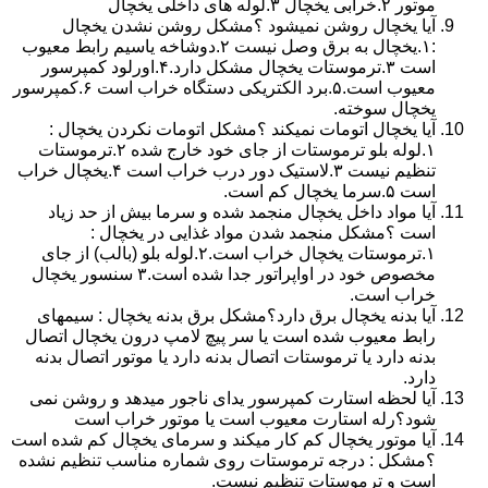
موتور ۲.خرابی یخچال ۳.لوله های داخلی یخچال
آیا یخچال روشن نمیشود ؟مشکل روشن نشدن یخچال
:۱.یخچال به برق وصل نیست ۲.دوشاخه یاسیم رابط معیوب
است ۳.ترموستات یخچال مشکل دارد.۴.اورلود کمپرسور
معیوب است.۵.برد الکتریکی دستگاه خراب است ۶.کمپرسور
یخچال سوخته.
آیا یخچال اتومات نمیکند ؟مشکل اتومات نکردن یخچال :
۱.لوله بلو ترموستات از جای خود خارج شده ۲.ترموستات
تنظیم نیست ۳.لاستیک دور درب خراب است ۴.یخچال خراب
است ۵.سرما یخچال کم است.
آیا مواد داخل یخچال منجمد شده و سرما بیش از حد زیاد
است ؟مشکل منجمد شدن مواد غذایی در یخچال :
۱.ترموستات یخچال خراب است.۲.لوله بلو (بالب) از جای
مخصوص خود در اواپراتور جدا شده است.۳ سنسور یخچال
خراب است.
آیا بدنه یخچال برق دارد؟مشکل برق بدنه یخچال : سیمهای
رابط معیوب شده است یا سر پیچ لامپ درون یخچال اتصال
بدنه دارد یا ترموستات اتصال بدنه دارد یا موتور اتصال بدنه
دارد.
آیا لحظه استارت کمپرسور یدای ناجور میدهد و روشن نمی
شود؟رله استارت معیوب است یا موتور خراب است
آیا موتور یخچال کم کار میکند و سرمای یخچال کم شده است
؟مشکل : درجه ترموستات روی شماره مناسب تنظیم نشده
است و ترموستات تنظیم نیست.