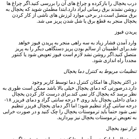
درب یخچال را بازکرده و چراغ های آن را بررسی کنید.اگر چراغ ها
روشن نشدند برق رسانی ایراد دارد.ابتدا مطمئن شوید که یخچال به
برق متصل است.در برخی موارد لرزش های ناشی از کار کردن
یخچال منجر به قطع برق یا شل شدن پریز می شد.
پریدن فیوز
وارد آمدن فشار زیاد به سه راهی منجر به پریدن فیوز خواهد
شد.برای اطمینان از سالم بودن پریز دستگاهی دیگر را به پریز
متصل کنید.اگر روشن نشد لازم است فیوز تعویض شود یا کنتور
مجدداً راه اندازی شود.
تنظیمات مربوط به کنترل دما یخچال
در اکثر یخچال ها امکان کنترل دما توسط کاربر وجود
دارد.درصورتی که دمای یخچال خیلی بالا باشد ممکن است طوری به
نظر برسد که یخچال کار نمی کند.برای درست کار کردن یخچال
دمای داخلی یخچال باید روی ۴ درجه سانتی گراد و دمای فریزر ۱۸-
درجه سانتی گراد تنظیم شود؛ اما اگر دمای یخچال فریزر تنظیم
نمی شود حتماً باید ترموستات یخچال را چک کنید و در صورت خرابی
به تعویض ترموستات یخچال نیز بپردازید.
تراز نبود یخچال