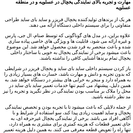
مهارت و تجربه بالای نمایندگی یخچال در عسلویه و در منطقه
عسلویه
هر یک از برندهای تولیدکننده یخچال فریزر و ساید بای ساید طراحی
متفاوتی را برای سیستم داخلی دستگاه ارائه می دهند.
علاوه براین، در مدل های گوناگونی که توسط صنام، ال جی، پارس
و غیره ارائه می شود، قابلیت ها و ویژگی های خاصی پیاده سازی
شده و باعث منحصر به فرد شدن محصول خواهد شد. این موضوع
باعث میشود برخی از نمایندگی یخچال به خوبی با ساختار داخلی
یخچال تمام برندها آشنایی کافی را نداشته باشند.
باز کردن سیستم داخلی ساید بای ساید و یخچال فریزر در شرایطی
که بدون تجربه و دانش و مهارت باشد، خسارت های بسیار زیادی را
به همراه دارد و منجر به خرابی های بیشتر در دستگاه خواهد شد. به
همین دلیل، پیشنهاد می کنیم تنها خدمات تعمیر ساید بای ساید در
محل را ملاک بر مناسب بودن نمایندگی در نظر نگیرید و تجربه را نیز
مد نظر داشته باشید.
از جمله دلایلی که باعث میشود تا با تجربه بودن و تخصص نمایندگی
یخچال و ساید اهمیت زیادی پیدا کند، سو استفاده از شرایط و نا
آگاهی افراد می باشد. برخی از نمایندگی یخچال غیرحرفه ای، به
جای تعمیر قطعات که هزینه کمتری برای مشتری به همراه دارد،
تنها راه را تعویض قطعه معرفی می کنند. به همین دلیل هزینه تعمیر