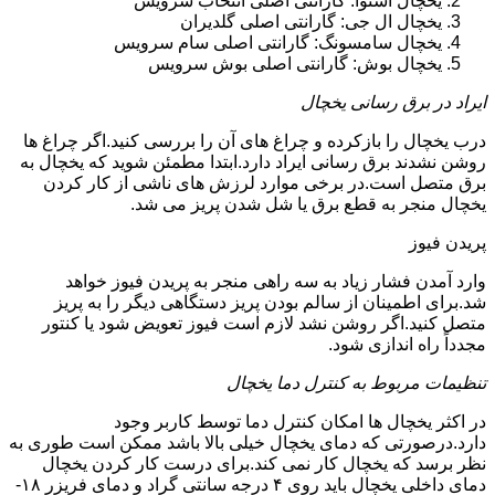
یخچال اسنوا: گارانتی اصلی انتخاب سرویس
یخچال ال جی: گارانتی اصلی گلدیران
یخچال سامسونگ: گارانتی اصلی سام سرویس
یخچال بوش: گارانتی اصلی بوش سرویس
ایراد در برق رسانی یخچال
درب یخچال را بازکرده و چراغ های آن را بررسی کنید.اگر چراغ ها
روشن نشدند برق رسانی ایراد دارد.ابتدا مطمئن شوید که یخچال به
برق متصل است.در برخی موارد لرزش های ناشی از کار کردن
یخچال منجر به قطع برق یا شل شدن پریز می شد.
پریدن فیوز
وارد آمدن فشار زیاد به سه راهی منجر به پریدن فیوز خواهد
شد.برای اطمینان از سالم بودن پریز دستگاهی دیگر را به پریز
متصل کنید.اگر روشن نشد لازم است فیوز تعویض شود یا کنتور
مجدداً راه اندازی شود.
تنظیمات مربوط به کنترل دما یخچال
در اکثر یخچال ها امکان کنترل دما توسط کاربر وجود
دارد.درصورتی که دمای یخچال خیلی بالا باشد ممکن است طوری به
نظر برسد که یخچال کار نمی کند.برای درست کار کردن یخچال
دمای داخلی یخچال باید روی ۴ درجه سانتی گراد و دمای فریزر ۱۸-