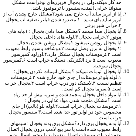
حد کار میکند،ولی در یخچال فریزرهای نوفراست مشکل
میتواند خرابی المنت،سنسور یا ترموفیوز باشد.
آیا از آبریز ساید آب خارج نمی شود؟مشکل خارج نشدن آب از
آبریز ساید بای ساید : ۱.مصدود شدن فیلتر تصفیه آب یخچال
۲.خرابی شیر برقی
آیا یخچال صدا میدهد ؟مشکل صدا دادن یخچال : ۱.پایه های
موتور ۲.خرابی یخچال ۳.لوله های داخلی یخچال
آیا یخچال روشن نمیشود ؟مشکل روشن نشدن یخچال
:۱.یخچال به برق وصل نیست ۲.دوشاخه یاسیم رابط معیوب
است ۳.ترموستات یخچال مشکل دارد.۴.اورلود کمپرسور
معیوب است.۵.برد الکتریکی دستگاه خراب است ۶.کمپرسور
یخچال سوخته.
آیا یخچال اتومات نمیکند ؟مشکل اتومات نکردن یخچال :
۱.لوله بلو ترموستات از جای خود خارج شده ۲.ترموستات
تنظیم نیست ۳.لاستیک دور درب خراب است ۴.یخچال خراب
است ۵.سرما یخچال کم است.
آیا مواد داخل یخچال منجمد شده و سرما بیش از حد زیاد
است ؟مشکل منجمد شدن مواد غذایی در یخچال :
۱.ترموستات یخچال خراب است.۲.لوله بلو (بالب) از جای
مخصوص خود در اواپراتور جدا شده است.۳ سنسور یخچال
خراب است.
آیا بدنه یخچال برق دارد؟مشکل برق بدنه یخچال : سیمهای
رابط معیوب شده است یا سر پیچ لامپ درون یخچال اتصال
بدنه دارد یا ترموستات اتصال بدنه دارد یا موتور اتصال بدنه