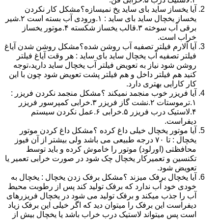
آیا یخساز ساید بای ساید یخ نمیسازه؟مشکل کار نکردن
یخساز یخچال ساید بای ساید : ۱.ورودی آب بسته است ۲.شیر
برقی آب سوخته ۳.قالب یخساز شکسته ۴.موتور یخساز
خراب است.
آیا آلارم فیلتر تصفیه آب روشن شده؟مشکل روشن شدن آیاغ
فیلتر تصفیه آب یخچال ساید بای ساید : هر وقت آیاغ فیلتر
روشن شود نیاز به تعویض فیلتر آب یخچال ساید دارید،توجه
کنید هم فیلتر داخل و هم فیلتر پشت تعویض شود چون با این
کار کارایی بهتری دارد.
آیا فریزر خوب منجمد نمیکند ؟مشکل منجمد نکردن فریزر :
۱.ترموستات ۲.نشت گاز فریزر ۳.خرابی کمپرسور فریزر
۴.لاستیک درب فریزر ۵.خرابی ۶.عمل نکردن سیستم
دیفراست.
آیا موتور یخچال خیلی داغ کرده ؟مشکل داغ کردن موتور
یخچال : تا ۷۰ درجه طبیعی می باشد ولی بیشتر از آن فیوز
محافظتی (اورلود) موتور را خاموش کرده و باید توسط
تکنسین و تعمیرکار یخچال چک شود در صورت خرابی تعمیر یا
تعویض شود.
آیا یخچال برفک میزند ؟مشکل برفک زدن یخچال : یخچال به
خودی خود آب ندارد که برفک تولید کند پس از رطوبت محیط
آب را جذب میکند و برفک تولید می شود در یخچال فریزرهای
دیفراست این برفک را میتوان دید که اگر خیلی این برفک زیاد
است پس میتواند لاستیک درب خراب باشد یا یخچال بیش از