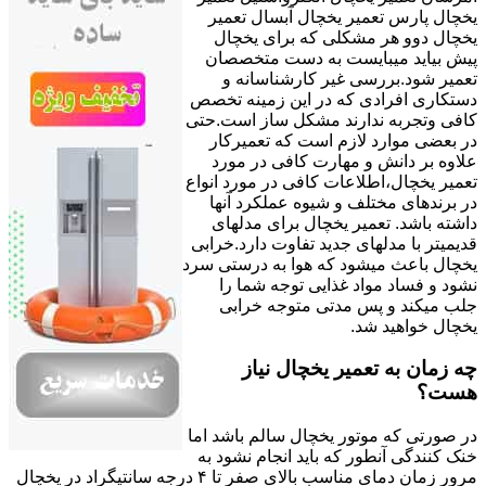
یخچال پارس تعمیر یخچال آبسال تعمیر
یخچال دوو هر مشکلی که برای یخچال
پیش بیاید میبایست به دست متخصصان
تعمیر شود.بررسی غیر کارشناسانه و
دستکاری افرادی که در این زمینه تخصص
کافی وتجربه ندارند مشکل ساز است.حتی
در بعضی موارد لازم است که تعمیرکار
علاوه بر دانش و مهارت کافی در مورد
تعمیر یخچال،اطلاعات کافی در مورد انواع
در برندهای مختلف و شیوه عملکرد آنها
داشته باشد. تعمیر یخچال برای مدلهای
قدیمیتر با مدل‍های جدید تفاوت دارد.خرابی
یخچال باعث میشود که هوا به درستی سرد
نشود و فساد مواد غذایی توجه شما را
جلب میکند و پس مدتی متوجه خرابی
یخچال خواهید شد.
چه زمان به تعمیر یخچال نیاز
هست؟
در صورتی که موتور یخچال سالم باشد اما
خنک کنندگی آنطور که باید انجام نشود به
مرور زمان دمای مناسب بالای صفر تا ۴ درجه سانتیگراد در یخچال