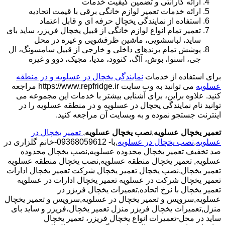
ارائه گارانتی و تضمین کیفیت خدمات
ارائه خدمات تعمیر لوازم خانگی برقی با قیمت اتحادیه
استفاده از نمایندگی یخچال حرفه ای و قابل اعتماد
تعمیر تمام انواع لوازم خانگی از قبیل یخچال فریزر، ساید بای
ساید، لباسشویی، ماشین ظرفشویی و غیره در محل
پوشش تمام برندهای داخلی و خارجی از قبیل سامسونگ، ال
جی، اسنوا، بوش، آاگ، کنوود، مدیا، مجیک، دوو و غیره
برای استفاده از خدمات
نمایندگی یخچال در عسلویه و در منطقه
عسلویه
می توانید به وب سایت https://www.repfridge.ir مراجعه
کنید. علاوه براین، برای آشنایی بیشتر با خدمات این مجموعه می
توانید نام نمایندگی یخچال در عسلویه و در منطقه عسلویه را در
اینترنت جستجو نموده و به وبسایت آن مراجعه کنید.
تعمیر یخچال عسلویه
,
نصب یخچال عسلویه
,
تعمیر یخچال در
عسلویه
,
نصب یخچال در عسلویه
,با- 09368059612-خانم گلزاری در
صد تخفیف تعمیر یخچال محدوده عسلویه,نصب یخچال محدوده
عسلویه,
تعمیر یخچال منطقه عسلویه,نصب یخچال منطقه عسلویه
تعمیر یخچال,نصب یخچال تعمیر یخچال شرکت تعمیر یخچال ادارات
تعمیر یخچال شرکت در عسلویه تعمیر یخچال ادارات در عسلویه
تعمیر یخچال با نرخ اتحاده,تعمیرات یخچال فریزر در
عسلویه,سرویس و تعمیر یخچال در عسلویه,سرویس و تعمیر یخچال
منزل,تعمیرات یخچال فریزر منزل تعمیر یخچال،فریزر و ساید بای
ساید در محل-تعمیرات انواع یخچال فریزر، تعمیر یخچال