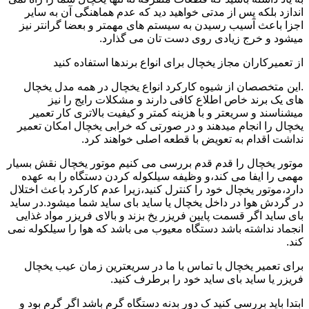
اندازد بلکه پس از مدتی خواهید دید که عدم هماهنگی آن به سایر
اجزا باعث آسیب رسیدن به سیستم های مهمتر و بعضا گرانتر نیز
میشود و خرج زیادی روی دست تان می گذارد.
از تعمیرکاران مجاز یخچال برای انواع برندها استفاده کنید
.این متخصصان از شیوه کارکرد انواع یخچال در همه مدل یخچال
های یک برند خاص اطلاع کافی دارند و مشکلات رایج را نیز
میشناسند و سریعتر و با هزینه کمتر و کیفیت بالاتری کار تعمیر
یخچال را انجام میدهند و در صورتی که خرابی یخچال امکان تعمیر
نداشت اقدام به تعویض با قطعه اصلی خواهند کرد.
موتور یخچال را قدم قدم بررسی می کنیم موتور یخچال نقش بسیار
مهمی را ایفا می کند،و وظیفه سیلکوله کردن دستگاه را به عهده
دارد،موتور یخچال خود را کنترل کنید،زیرا عدم کارکرد باعث اختلال
در گردش هوا در داخل یخچال یا ساید بای ساید شما میشود.در ساید
بای ساید اگر قسمت پایین فریزر یخ بزند و بالای فریزر مواد غذایی
انجماد نداشته باشد دستگاه معیوب می باشد که هوا را سیلکوله نمی
کند.
برای تعمیر یخچال با تماس با ما در سریعترین زمان عیب یخچال
فریزر یا ساید بای ساید خود را برطرف کنید.
ابتدا باید بررسی کنید ک دور بدنه دستگاه گرم باشد اگر گرم بود و