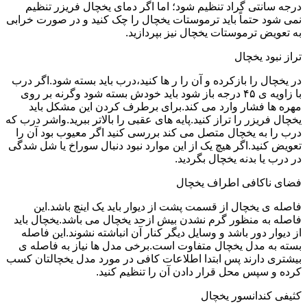
درجه سانتی گراد تنظیم شود؛ اما اگر دمای یخچال فریزر تنظیم
نمی شود حتماً باید ترموستات یخچال را چک کنید و در صورت خرابی
به تعویض ترموستات یخچال نیز بپردازید.
تراز نبود یخچال
در یخچال را بازکرده و آن را ر ها کنید،درب باید بسته شود.اگر درب
با زاویه ی ۴۵ درجه باز شود باید خودش بسته شود وگرنه بر روی
مهره ها فشار وارد می کند.برای برطرف کردن این مشکل باید
یخچال فریزر را تراز کنید.پایه های عقبی را بالاتر ببرید.واشر درب که
درب را به یخچال متصل می کند بررسی کنید اگر معیوب بود آن را
تعویض کنید.اگر هیچ یک از این موارد نبود دنبال سوراخ یا شل شدگی
در درب یا بدنه یخچال بگردید.
فضای ناکافی اطراف یخچال
فاصله ی یخچال از قسمت پشت از دیوار باید یک اینچ باشد.این
فاصله به منظور گرم نشدن بیش ازحد یخچال می باشد.یخچال باید
از دیوار دور باشد و وسایل دیگر کنار آن انباشته نشوند.این فاصله
بسته به مدل یخچال متفاوت است.برخی مدل ها نیاز به فاصله ی
بیشتری دارند پس ابتدا اطلاعات کافی در مورد مدل یخچالتان کسب
کرده و سپس محل قرار دادن آن را تنظیم کنید.
کثیفی کندانسور یخچال