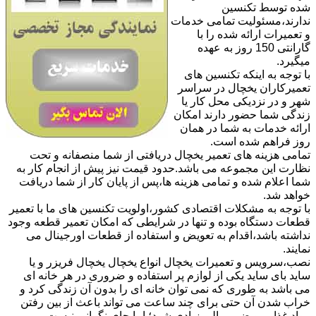
شده توسط تکنسین
ندارند،مسئولیت تمامی خدمات
و تعمیرات ارائه شده را با
گارانتی 150 روز به عهده
میگیرد.
با توجه به اینکه تکنسین های
تعمیرکاران یخچال در سراسر
شهر و در نزدیکی محل کار یا
زندگی شما حضور دارند امکان
ارائه خدمات به شما در همان
روز فراهم شده است.
تمامی هزینه های تعمیر یخچال دریافتی از شما منصفانه و تحت
نظارت این مجموعه می باشد.حدود قیمت نیز پیش از انجام کار به
شما اعلام شده و تمامی هزینه ها،پس از پایان کار از شما دریافت
خواهد شد.
با توجه به مشکلات اقتصادی کشور،اولویت تکنسین های ما با تعمیر
قطعات دستگاه بوده و تنها در شرایطی که امکان تعمیر قطعه وجود
نداشته باشد،اقدام به تعویض و استفاده از قطعات اورجینال می
نمایند.
نصب،سرویس و تعمیرات یخچال انواع یخچال یخچال فریزر و یا
ساید بای ساید یکی از لوازم پر استفاده و ضروری در هر خانه ای
می باشد به طوری که نمی توان خانه ای را بدون آن زندگی کرد و
خراب شدن آن حتی برای چند ساعت می تواند باعث از بین رفتن
مواد غذایی و ضرر مالی زیادی شود؛ اما جای نگرانی نیست