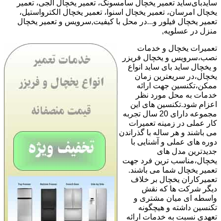
سایدبای‌ساید تعمیر یخچال سامسونگ، تعمیر یخچال الجی، تعمیر
یخچال امرسان، تعمیر یخچال اسنوا، تعمیر یخچال الکترواستیل،
تعمیر یخچال فیلور و...در محل با کیفیت,سرویس و تعمیر یخچال
منزل در عسلویه,
تعمیرات یخچال و خدمات
نصب،سرویس و یخچال فریزر
و یخچال ساید بای ساید انواع
یخچال،در سریعترین زمان
ممکن،تکنسین جهت ارائه
خدمات به محل مورد نظر
اعزام شود.تکنسین های این
مجموعه دارای 20 سال تجربه
کار عملی در زمینه تعمیرات
می باشند و هر ساله با گذراندن
دوره های عملی و آشنایی با
جدیدترین مدل های
یخچال،مناسب ترین فرد جهت
تعمیر یخچال شما می باشند.
تعمیرکاران یخچال بر خلاف
دیگر شرکت ها که نقش
واسطه ای میان مشتری و
تکنسین داشته و هیچگونه
تعهدی نسبت به خدمات ارائه