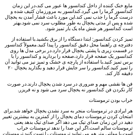
مایع خنک کننده از داخل کندانسور ها عبور می کند،در این زمان
کندانسور گرما را می گیرد.کندانسور به مرورزمان کثیف شده و
درست گرما را جذب نمی کند.این مورد باعث فشار آمدن به یخچال
شده و پس از مدتی یخچال به طور مطلوب سرد نمی شود.بهتر
است کندانسور هر شش ماه یک بار تمیز شود.
تمیز کردن کندانسور: ابتدا دستگاه را از برق بکشید.با استفاده از
دفترچه ی راهنما محل دقیق کندانسور را پیدا کنید.معمولاً کندانسور
در قسمت زیری یا پشتی یخچال قرار دارد.در برخی مدل ها روی
کندانسور یک صفحه قرار دارد،صفحه را بردارید و کندانسور را با
برس تمیز کنید.با استفاده از پارچه ی خشک و تمیز نیز می توانید آن
را تمیز کنید.کندانسور را سر جایش قرار دهید و بگذارید یخچال ۲۰
دقیقه کار کند.
فن ها نقشی مهم و ضروری در سرد شدن یخچال دارند.در صورت
کار نکردن فن کندانسور نه یخچال سرد می شود و نه فریزر.
خراب بودن ترموستات
هر ایرادی در ترموستات منجر به سرد نشدن یخچال خواهد شد.برای
امتحان کردن ترموستات دمای یخچال را از کمترین به بیشترین تغییر
دهید در این زمان صدای تیک می دهد اگر صدای تیک بدهد یعنی
ترموستات سالم است.اگر این صدا را ندهد ترموستات خراب
است.با مولتی متر هم می توانید ترموستات را تست کنید.ترموستات