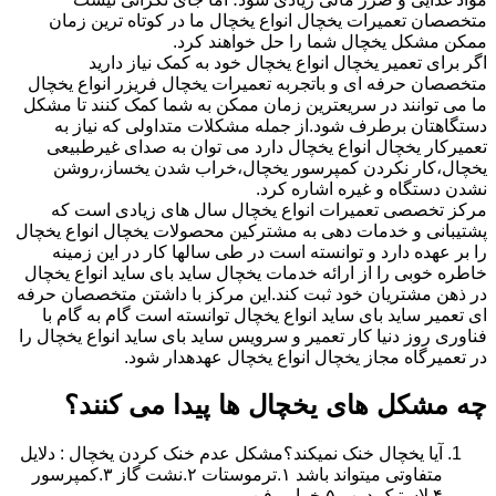
متخصصان تعمیرات یخچال انواع یخچال ما در کوتاه ترین زمان
ممکن مشکل یخچال شما را حل خواهند کرد.
اگر برای تعمیر یخچال انواع یخچال خود به کمک نیاز دارید
متخصصان حرفه ای و باتجربه تعمیرات یخچال فریزر انواع یخچال
ما می توانند در سریعترین زمان ممکن به شما کمک کنند تا مشکل
دستگاهتان برطرف شود.از جمله مشکلات متداولی که نیاز به
تعمیرکار یخچال انواع یخچال دارد می توان به صدای غیرطبیعی
یخچال،کار نکردن کمپرسور یخچال،خراب شدن یخساز،روشن
نشدن دستگاه و غیره اشاره کرد.
مرکز تخصصی تعمیرات انواع یخچال سال های زیادی است که
پشتیبانی و خدمات دهی به مشترکین محصولات یخچال انواع یخچال
را بر عهده دارد و توانسته است در طی سالها کار در این زمینه
خاطره خوبی را از ارائه خدمات یخچال ساید بای ساید انواع یخچال
در ذهن مشتریان خود ثبت کند.این مرکز با داشتن متخصصان حرفه
ای تعمیر ساید بای ساید انواع یخچال توانسته است گام به گام با
فناوری روز دنیا کار تعمیر و سرویس ساید بای ساید انواع یخچال را
در تعمیرگاه مجاز یخچال انواع یخچال عهدهدار شود.
چه مشکل های یخچال ها پیدا می کنند؟
آیا یخچال خنک نمیکند؟مشکل عدم خنک کردن یخچال : دلایل
متفاوتی میتواند باشد ۱.ترموستات ۲.نشت گاز ۳.کمپرسور
۴.لاستیک درب ۵.خرابی فن.