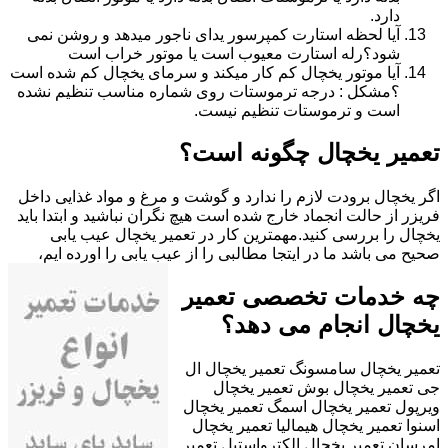
دارد.
آیا لحظه استارت کمپرسور یدای ناجور میدهد و روشن نمی
شود؟رله استارت معیوب است یا موتور خراب است
آیا موتور یخچال کم کار میکند و سرمای یخچال کم شده است
؟مشکل : درجه ترموستات روی شماره مناسب تنظیم نشده
است و ترموستات تنظیم نیست.
تعمیر یخچال چگونه است؟
اگر یخچال برودت لازم را ندارد و گوشت و مرغ و مواد غذایی داخل
فریزر از حالت انجماد خارج شده است هیچ نگران نباشید و ابتدا باید
یخچال را بررسی کنید.مهمترین کار در تعمیر یخچال عیب یابی
صحیح می باشد ما در ایتجا مطالبی را از عیب یابی را اورده ایم،
چه خدمات تخصصی تعمیر
یخچال انجام می دهد؟
تعمیر یخچال سامسونگ تعمیر یخچال ال
جی تعمیر یخچال بوش تعمیر یخچال
ویرپول تعمیر یخچال اسمگ تعمیر یخچال
اسنوا تعمیر یخچال هیمالیا تعمیر یخچال
امرسان تعمیر یخچال الکترواستیل تعمیر