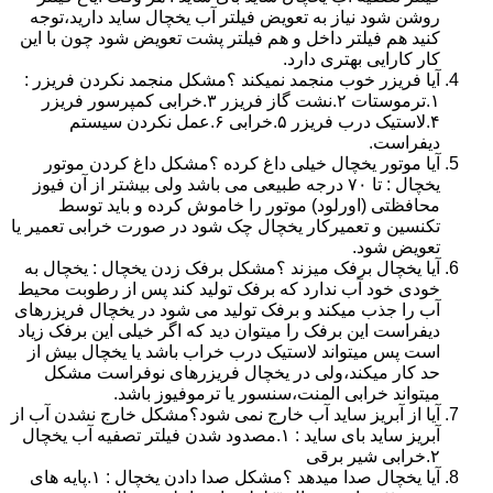
روشن شود نیاز به تعویض فیلتر آب یخچال ساید دارید،توجه
کنید هم فیلتر داخل و هم فیلتر پشت تعویض شود چون با این
کار کارایی بهتری دارد.
آیا فریزر خوب منجمد نمیکند ؟مشکل منجمد نکردن فریزر :
۱.ترموستات ۲.نشت گاز فریزر ۳.خرابی کمپرسور فریزر
۴.لاستیک درب فریزر ۵.خرابی ۶.عمل نکردن سیستم
دیفراست.
آیا موتور یخچال خیلی داغ کرده ؟مشکل داغ کردن موتور
یخچال : تا ۷۰ درجه طبیعی می باشد ولی بیشتر از آن فیوز
محافظتی (اورلود) موتور را خاموش کرده و باید توسط
تکنسین و تعمیرکار یخچال چک شود در صورت خرابی تعمیر یا
تعویض شود.
آیا یخچال برفک میزند ؟مشکل برفک زدن یخچال : یخچال به
خودی خود آب ندارد که برفک تولید کند پس از رطوبت محیط
آب را جذب میکند و برفک تولید می شود در یخچال فریزرهای
دیفراست این برفک را میتوان دید که اگر خیلی این برفک زیاد
است پس میتواند لاستیک درب خراب باشد یا یخچال بیش از
حد کار میکند،ولی در یخچال فریزرهای نوفراست مشکل
میتواند خرابی المنت،سنسور یا ترموفیوز باشد.
آیا از آبریز ساید آب خارج نمی شود؟مشکل خارج نشدن آب از
آبریز ساید بای ساید : ۱.مصدود شدن فیلتر تصفیه آب یخچال
۲.خرابی شیر برقی
آیا یخچال صدا میدهد ؟مشکل صدا دادن یخچال : ۱.پایه های