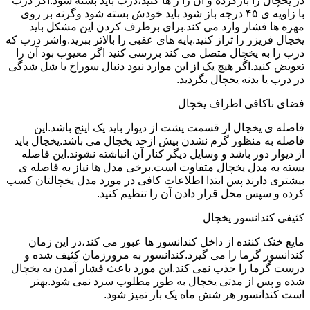
در یخچال را بازکرده و آن را ر ها کنید،درب باید بسته شود.اگر درب
با زاویه ی ۴۵ درجه باز شود باید خودش بسته شود وگرنه بر روی
مهره ها فشار وارد می کند.برای برطرف کردن این مشکل باید
یخچال فریزر را تراز کنید.پایه های عقبی را بالاتر ببرید.واشر درب که
درب را به یخچال متصل می کند بررسی کنید اگر معیوب بود آن را
تعویض کنید.اگر هیچ یک از این موارد نبود دنبال سوراخ یا شل شدگی
در درب یا بدنه یخچال بگردید.
فضای ناکافی اطراف یخچال
فاصله ی یخچال از قسمت پشت از دیوار باید یک اینچ باشد.این
فاصله به منظور گرم نشدن بیش ازحد یخچال می باشد.یخچال باید
از دیوار دور باشد و وسایل دیگر کنار آن انباشته نشوند.این فاصله
بسته به مدل یخچال متفاوت است.برخی مدل ها نیاز به فاصله ی
بیشتری دارند پس ابتدا اطلاعات کافی در مورد مدل یخچالتان کسب
کرده و سپس محل قرار دادن آن را تنظیم کنید.
کثیفی کندانسور یخچال
مایع خنک کننده از داخل کندانسور ها عبور می کند،در این زمان
کندانسور گرما را می گیرد.کندانسور به مرورزمان کثیف شده و
درست گرما را جذب نمی کند.این مورد باعث فشار آمدن به یخچال
شده و پس از مدتی یخچال به طور مطلوب سرد نمی شود.بهتر
است کندانسور هر شش ماه یک بار تمیز شود.