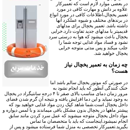
در بعضی موارد لازم است که تعمیرکار
علاوه بر دانش و مهارت کافی در مورد
تعمیر یخچال،اطلاعات کافی در مورد انواع
در برندهای مختلف و شیوه عملکرد آنها
داشته باشد. تعمیر یخچال برای مدلهای
قدیمیتر با مدل‍های جدید تفاوت دارد.خرابی
یخچال باعث میشود که هوا به درستی سرد
نشود و فساد مواد غذایی توجه شما را
جلب میکند و پس مدتی متوجه خرابی
یخچال خواهید شد.
چه زمان به تعمیر یخچال نیاز
هست؟
در صورتی که موتور یخچال سالم باشد اما
خنک کنندگی آنطور که باید انجام نشود به
مرور زمان دمای مناسب بالای صفر تا ۴ درجه سانتیگراد در یخچال
به وجود نمیاید و این دما افزایش یافته و نتیجه آن گرم شدن فضای
داخل یخچال است.شما شاهد کپک زدن مواد غذایی خواهید بود که
پیشتر ماهها در یخچال بدون مشکل باقی میماندند و با لمس دیواره و
مواد داخل یخچال متوجه میشوید که عمل سرد کردن مانند سابق
انجام نمیشود.اینجاست که باید با متخصصان ما تماس
بگیرید.تعمیرکار تخصصی به منزل شما فرستاده میشود و پس از