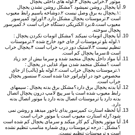
موتور ۲.خرابی یخچال ۳.لوله های داخلی یخچال
آیا یخچال روشن نمیشود ؟مشکل روشن نشدن یخچال
:۱.یخچال به برق وصل نیست ۲.دوشاخه یاسیم رابط معیوب
است ۳.ترموستات یخچال مشکل دارد.۴.اورلود کمپرسور
معیوب است.۵.برد الکتریکی دستگاه خراب است ۶.کمپرسور
یخچال سوخته.
آیا یخچال اتومات نمیکند ؟مشکل اتومات نکردن یخچال :
۱.لوله بلو ترموستات از جای خود خارج شده ۲.ترموستات
تنظیم نیست ۳.لاستیک دور درب خراب است ۴.یخچال خراب
است ۵.سرما یخچال کم است.
آیا مواد داخل یخچال منجمد شده و سرما بیش از حد زیاد
است ؟مشکل منجمد شدن مواد غذایی در یخچال :
۱.ترموستات یخچال خراب است.۲.لوله بلو (بالب) از جای
مخصوص خود در اواپراتور جدا شده است.۳ سنسور یخچال
خراب است.
آیا بدنه یخچال برق دارد؟مشکل برق بدنه یخچال : سیمهای
رابط معیوب شده است یا سر پیچ لامپ درون یخچال اتصال
بدنه دارد یا ترموستات اتصال بدنه دارد یا موتور اتصال بدنه
دارد.
آیا لحظه استارت کمپرسور یدای ناجور میدهد و روشن نمی
شود؟رله استارت معیوب است یا موتور خراب است
آیا موتور یخچال کم کار میکند و سرمای یخچال کم شده است
؟مشکل : درجه ترموستات روی شماره مناسب تنظیم نشده
است و ترموستات تنظیم نیست.