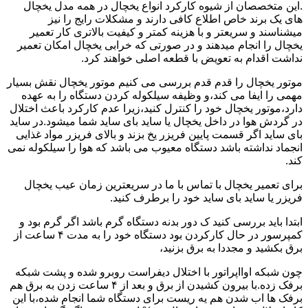
.این متخصصان از شیوه کارکرد انواع یخچال در همه مدل یخچال
های یک برند خاص اطلاع کافی دارند و مشکلات رایج را نیز
میشناسند و سریعتر و با هزینه کمتر و کیفیت بالاتری کار تعمیر
یخچال را انجام میدهند و در صورتی که خرابی یخچال امکان تعمیر
نداشت اقدام به تعویض با قطعه اصلی خواهند کرد.
موتور یخچال را قدم قدم بررسی می کنیم موتور یخچال نقش بسیار
مهمی را ایفا می کند،و وظیفه سیلکوله کردن دستگاه را به عهده
دارد،موتور یخچال خود را کنترل کنید،زیرا عدم کارکرد باعث اختلال
در گردش هوا در داخل یخچال یا ساید بای ساید شما میشود.در ساید
بای ساید اگر قسمت پایین فریزر یخ بزند و بالای فریزر مواد غذایی
انجماد نداشته باشد دستگاه معیوب می باشد که هوا را سیلکوله نمی
کند.
برای تعمیر یخچال با تماس با ما در سریعترین زمان عیب یخچال
فریزر یا ساید بای ساید خود را برطرف کنید.
ابتدا باید بررسی کنید ک دور بدنه دستگاه گرم باشد اگر گرم بود و
کمپرسور در حال کارکردن بود دستگاه خود را به مدت ۴ ساعت از
برق بکشید و مجددا به برق بزنید،
چون شبکه اوااپراتور با اختلال دیفراست روبرو شده و پشت شبکه
برفک زده.با بیرون کشیدن از برق و بعد از ۴ ساعت زدن به برق هم
برفک ها اب شدن هم یه ریست برای دستگاه شما انجام شده،با این