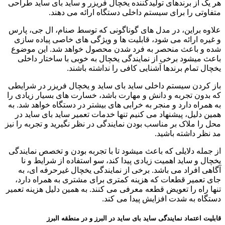
هر یک از برندهای تولیدکننده یخچال فریزر و ساید بای ساید طراحی
متفاوتی را برای سیستم داخلی دستگاه ارائه می دهند.
علاوه براین، در مدل های گوناگونی که توسط صنام، ال جی، پارس
و غیره ارائه می شود، قابلیت ها و ویژگی های خاصی پیاده سازی
شده و باعث منحصر به فرد شدن محصول خواهد شد. این موضوع
باعث میشود برخی از نمایندگی یخچال به خوبی با ساختار داخلی
یخچال تمام برندها آشنایی کافی را نداشته باشند.
باز کردن سیستم داخلی ساید بای ساید و یخچال فریزر در شرایطی
که بدون تجربه و دانش و مهارت باشد، خسارت های بسیار زیادی را
به همراه دارد و منجر به خرابی های بیشتر در دستگاه خواهد شد. به
همین دلیل، پیشنهاد می کنیم تنها خدمات تعمیر ساید بای ساید در
محل را ملاک بر مناسب بودن نمایندگی در نظر نگیرید و تجربه را نیز
مد نظر داشته باشید.
از جمله دلایلی که باعث میشود تا با تجربه بودن و تخصص نمایندگی
یخچال و ساید اهمیت زیادی پیدا کند، سو استفاده از شرایط و نا
آگاهی افراد می باشد. برخی از نمایندگی یخچال غیرحرفه ای، به
جای تعمیر قطعات که هزینه کمتری برای مشتری به همراه دارد،
تنها راه را تعویض قطعه معرفی می کنند. به همین دلیل هزینه تعمیر
دستگاه به شدت افزایش پیدا می کند.
قابلیت اعتماد نمایندگی ساید بای ساید در البرز و در منطقه البرز