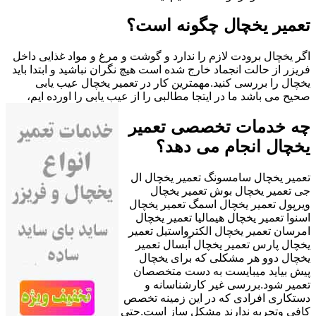
تعمیر یخچال چگونه است؟
اگر یخچال برودت لازم را ندارد و گوشت و مرغ و مواد غذایی داخل
فریزر از حالت انجماد خارج شده است هیچ نگران نباشید و ابتدا باید
یخچال را بررسی کنید.مهمترین کار در تعمیر یخچال عیب یابی
صحیح می باشد ما در ایتجا مطالبی را از عیب یابی را اورده ایم،
چه خدمات تخصصی تعمیر
یخچال انجام می دهد؟
تعمیر یخچال سامسونگ تعمیر یخچال ال
جی تعمیر یخچال بوش تعمیر یخچال
ویرپول تعمیر یخچال اسمگ تعمیر یخچال
اسنوا تعمیر یخچال هیمالیا تعمیر یخچال
امرسان تعمیر یخچال الکترواستیل تعمیر
یخچال پارس تعمیر یخچال آبسال تعمیر
یخچال دوو هر مشکلی که برای یخچال
پیش بیاید میبایست به دست متخصصان
تعمیر شود.بررسی غیر کارشناسانه و
دستکاری افرادی که در این زمینه تخصص
کافی وتجربه ندارند مشکل ساز است.حتی