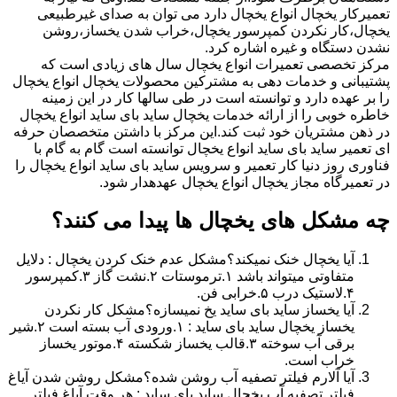
تعمیرکار یخچال انواع یخچال دارد می توان به صدای غیرطبیعی
یخچال،کار نکردن کمپرسور یخچال،خراب شدن یخساز،روشن
نشدن دستگاه و غیره اشاره کرد.
مرکز تخصصی تعمیرات انواع یخچال سال های زیادی است که
پشتیبانی و خدمات دهی به مشترکین محصولات یخچال انواع یخچال
را بر عهده دارد و توانسته است در طی سالها کار در این زمینه
خاطره خوبی را از ارائه خدمات یخچال ساید بای ساید انواع یخچال
در ذهن مشتریان خود ثبت کند.این مرکز با داشتن متخصصان حرفه
ای تعمیر ساید بای ساید انواع یخچال توانسته است گام به گام با
فناوری روز دنیا کار تعمیر و سرویس ساید بای ساید انواع یخچال را
در تعمیرگاه مجاز یخچال انواع یخچال عهدهدار شود.
چه مشکل های یخچال ها پیدا می کنند؟
آیا یخچال خنک نمیکند؟مشکل عدم خنک کردن یخچال : دلایل
متفاوتی میتواند باشد ۱.ترموستات ۲.نشت گاز ۳.کمپرسور
۴.لاستیک درب ۵.خرابی فن.
آیا یخساز ساید بای ساید یخ نمیسازه؟مشکل کار نکردن
یخساز یخچال ساید بای ساید : ۱.ورودی آب بسته است ۲.شیر
برقی آب سوخته ۳.قالب یخساز شکسته ۴.موتور یخساز
خراب است.
آیا آلارم فیلتر تصفیه آب روشن شده؟مشکل روشن شدن آیاغ
فیلتر تصفیه آب یخچال ساید بای ساید : هر وقت آیاغ فیلتر