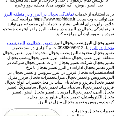
پوشش تمام برندهای داخلی و خارجی از قبیل سامسونگ، ال
جی، اسنوا، بوش، آاگ، کنوود، مدیا، مجیک، دوو و غیره
برای استفاده از خدمات
نمایندگی یخچال در البرز و در منطقه البرز
می توانید به وب سایت https://www.repfridge.ir مراجعه کنید.
علاوه براین، برای آشنایی بیشتر با خدمات این مجموعه می توانید
نام نمایندگی یخچال در البرز و در منطقه البرز را در اینترنت جستجو
نموده و به وبسایت آن مراجعه کنید.
تعمیر یخچال البرز
,
نصب یخچال البرز
,
تعمیر یخچال در البرز
,
نصب
یخچال در البرز
,با--09368059612-خانم گلزاری در صد تخفیف
تعمیر یخچال محدوده البرز,نصب یخچال محدوده البرز,
تعمیر یخچال
منطقه البرز,نصب یخچال منطقه البرز تعمیر یخچال,نصب یخچال
تعمیر یخچال شرکت تعمیر یخچال ادارات تعمیر یخچال شرکت در
البرز تعمیر یخچال ادارات در البرز تعمیر یخچال با نرخ
اتحاده,تعمیرات یخچال فریزر در البرز,سرویس و تعمیر یخچال در
البرز,سرویس و تعمیر یخچال منزل,تعمیرات یخچال فریزر منزل
تعمیر یخچال،فریزر و ساید بای ساید در محل-تعمیرات انواع یخچال
فریزر، تعمیر یخچال سایدبای‌ساید تعمیر یخچال سامسونگ، تعمیر
یخچال الجی، تعمیر یخچال امرسان، تعمیر یخچال اسنوا، تعمیر
یخچال الکترواستیل، تعمیر یخچال فیلور و...در محل با
کیفیت,سرویس و تعمیر یخچال منزل در البرز,
تعمیرات یخچال و خدمات
نصب،سرویس و یخچال فریزر