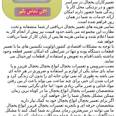
تعمیرکاران یخچال در سراسر
شهر و در نزدیکی محل کار یا
زندگی شما حضور دارند امکان
ارائه خدمات به شما در همان
روز فراهم شده است.
تمامی هزینه های تعمیر یخچال دریافتی از شما منصفانه و تحت
نظارت این مجموعه می باشد.حدود قیمت نیز پیش از انجام کار به
شما اعلام شده و تمامی هزینه ها،پس از پایان کار از شما دریافت
خواهد شد.
با توجه به مشکلات اقتصادی کشور،اولویت تکنسین های ما با تعمیر
قطعات دستگاه بوده و تنها در شرایطی که امکان تعمیر قطعه وجود
نداشته باشد،اقدام به تعویض و استفاده از قطعات اورجینال می
نمایند.
نصب،سرویس و تعمیرات یخچال انواع یخچال یخچال فریزر و یا
ساید بای ساید یکی از لوازم پر استفاده و ضروری در هر خانه ای
می باشد به طوری که نمی توان خانه ای را بدون آن زندگی کرد و
خراب شدن آن حتی برای چند ساعت می تواند باعث از بین رفتن
مواد غذایی و ضرر مالی زیادی شود؛ اما جای نگرانی نیست
متخصصان تعمیرات یخچال انواع یخچال ما در کوتاه ترین زمان
ممکن مشکل یخچال شما را حل خواهند کرد.
اگر برای تعمیر یخچال انواع یخچال خود به کمک نیاز دارید
متخصصان حرفه ای و باتجربه تعمیرات یخچال فریزر انواع یخچال
ما می توانند در سریعترین زمان ممکن به شما کمک کنند تا مشکل
دستگاهتان برطرف شود.از جمله مشکلات متداولی که نیاز به