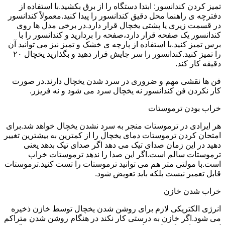
تمیز کردن کندانسور: ابتدا دستگاه را از برق بکشید.با استفاده از
دفترچه ی راهنما محل دقیق کندانسور را پیدا کنید.معمولاً کندانسور
در قسمت زیری یا پشتی یخچال قرار دارد.در برخی مدل ها روی
کندانسور یک صفحه قرار دارد،صفحه را بردارید و کندانسور را با
برس تمیز کنید.با استفاده از پارچه ی خشک و تمیز نیز می توانید آن
را تمیز کنید.کندانسور را سر جایش قرار دهید و بگذارید یخچال ۲۰
دقیقه کار کند.
فن ها نقشی مهم و ضروری در سرد شدن یخچال دارند.در صورت
کار نکردن فن کندانسور نه یخچال سرد می شود و نه فریزر.
خراب بودن ترموستات
هر ایرادی در ترموستات منجر به سرد نشدن یخچال خواهد شد.برای
امتحان کردن ترموستات دمای یخچال را از کمترین به بیشترین تغییر
دهید در این زمان صدای تیک می دهد اگر صدای تیک بدهد یعنی
ترموستات سالم است.اگر این صدا را ندهد ترموستات خراب
است.با مولتی متر هم می توانید ترموستات را تست کنید.ترموستات
قابل تعمیر نیست بلکه باید تعویض شود.
خراب شدن خازن
انرژی الکتریکی لازم برای روشن شدن یخچال توسط خازن ذخیره
می شود.اگر خازن به درستی کار نکند در هنگام روشن شدن متراکم