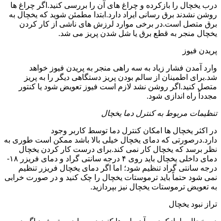
درب یخچال را بازکرده و چراغ های آن را بررسی کنید.اگر چراغ ها
روشن نشدند برق رسانی ایراد دارد.ابتدا مطمئن شوید که یخچال به
برق متصل است.در برخی موارد لرزش های ناشی از کار کردن
یخچال منجر به قطع برق یا شل شدن پریز می شد.
پریدن فیوز
وارد آمدن فشار زیاد به سه راهی منجر به پریدن فیوز خواهد
شد.برای اطمینان از سالم بودن پریز دستگاهی دیگر را به پریز
متصل کنید.اگر روشن نشد لازم است فیوز تعویض شود یا کنتور
مجدداً راه اندازی شود.
تنظیمات مربوط به کنترل دما یخچال
در اکثر یخچال ها امکان کنترل دما توسط کاربر وجود
دارد.درصورتی که دمای یخچال خیلی بالا باشد ممکن است طوری به
نظر برسد که یخچال کار نمی کند.برای درست کار کردن یخچال
دمای داخلی یخچال باید روی ۴ درجه سانتی گراد و دمای فریزر ۱۸-
درجه سانتی گراد تنظیم شود؛ اما اگر دمای یخچال فریزر تنظیم
نمی شود حتماً باید ترموستات یخچال را چک کنید و در صورت خرابی
به تعویض ترموستات یخچال نیز بپردازید.
تراز نبود یخچال